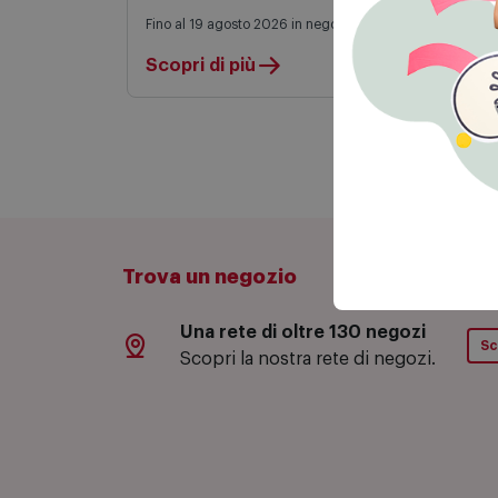
Fino al 19 agosto 2026 in negozio e on line
Scopri di più
Trova un negozio
Una rete di oltre 130 negozi
Sc
Scopri la nostra rete di negozi.