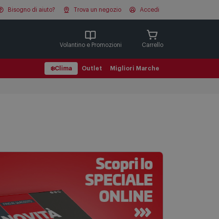
Bisogno di aiuto?
Trova un negozio
Accedi
Cerca
Volantino e Promozioni
Carrello
❄️
Clima
Outlet
Migliori Marche