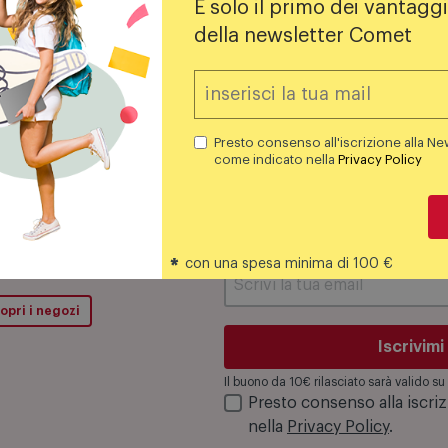
È solo il primo dei vantaggi
Fino al 19 agosto in negozio e on line
della newsletter Comet
Scopri di più
Mostra altre promozioni
Presto consenso all'iscrizione alla Ne
come indicato nella
Privacy Policy
Iscriviti alla newsletter!
*
con una spesa minima di 100 €
opri i negozi
Iscrivimi
Il buono da 10€ rilasciato sarà valido 
Presto consenso alla iscri
nella
Privacy Policy
.