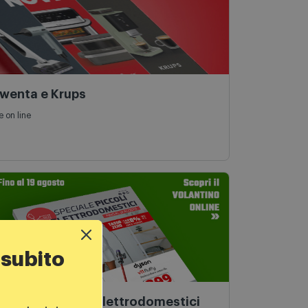
owenta e Krups
e on line
 subito
Speciale Piccoli Elettrodomestici