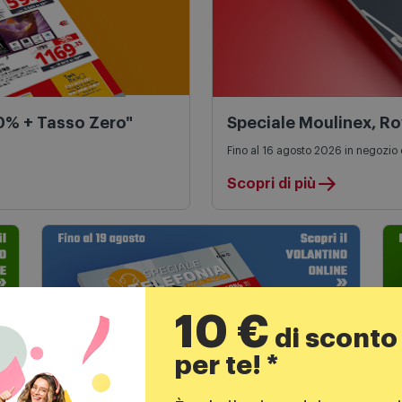
50% + Tasso Zero"
Speciale Moulinex, R
Fino al 16 agosto 2026 in negozio 
Scopri di più
10 €
di sconto
per te! *
Speciale Telefonia