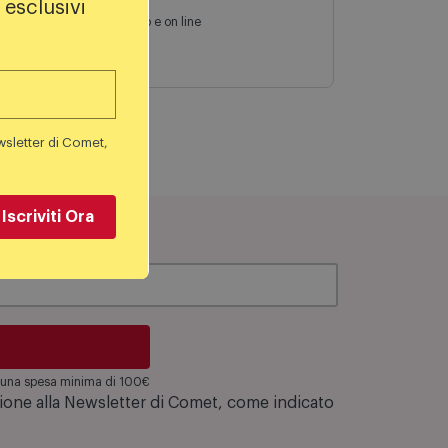
 esclusivi
Fino al 19 agosto in negozio e on line
Scopri di più
wsletter di Comet,
Iscriviti Ora
su una spesa minima di 100€
zione alla Newsletter di Comet, come indicato