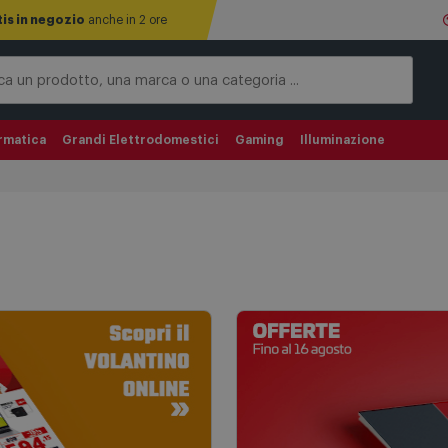
tis in negozio
anche in 2 ore
rmatica
Grandi Elettrodomestici
Gaming
Illuminazione