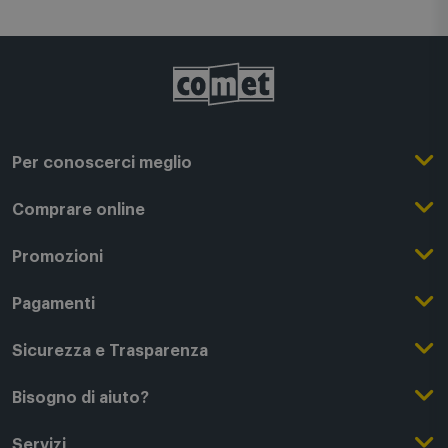
Modello: Speaker Box 3 E WOOD
Codice interno: ADI01662L
Per conoscerci meglio
Il Gruppo Comet
Comprare online
Punti di forza
Registrati su Comet
Promozioni
Comet Magazine
Acquista Online
Outlet
Pagamenti
Lavora con noi
Clicca e Ritira
Black Friday
Modalità di pagamento
Sicurezza e Trasparenza
Punti di Ritiro
Festa del Papà
Finanziamenti online
Condizioni generali di vendita
Bisogno di aiuto?
Modalità e spese di spedizione