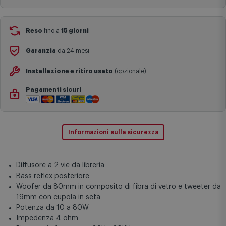
Aggiungi al carrello
complesse come isole e regioni montane, consegna nei periodi
festivi e ricorrenze principali o in circostanze eccezionali).
Si ricorda inoltre che i prodotti acquistati in modalità di
prenotazione verranno spediti a partire dalla data di uscita indicata
nella pagina del prodotto.
Reso
fino a
15 giorni
Garanzia
da 24 mesi
Installazione e ritiro usato
(opzionale)
Pagamenti sicuri
Informazioni sulla sicurezza
Diffusore a 2 vie da libreria
Bass reflex posteriore
Woofer da 80mm in composito di fibra di vetro e tweeter da
19mm con cupola in seta
Potenza da 10 a 80W