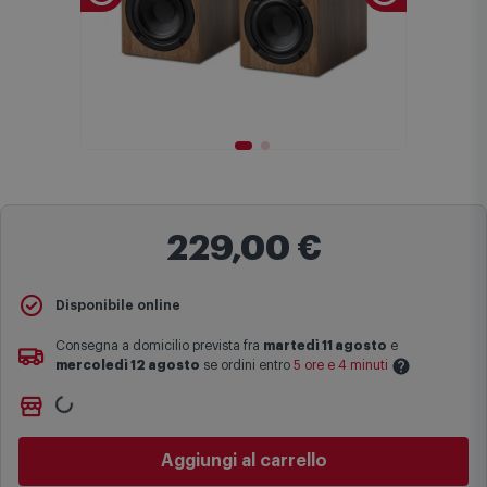
229,00 €
Disponibile online
Consegna a domicilio prevista fra
martedì 11 agosto
e
mercoledì 12 agosto
se ordini entro
5 ore e 4 minuti
Ritiro gratuito presso
Comet Bologna via Michelino
-
non
Le date previste per la consegna sono una stima approssimativa
disponibile
basata sulle statistiche di consegna in possesso di Comet.
Cambia negozio
I tempi di consegna effettivi potrebbero variare in situazioni
specifiche (ad esempio consegne verso zone logisticamente