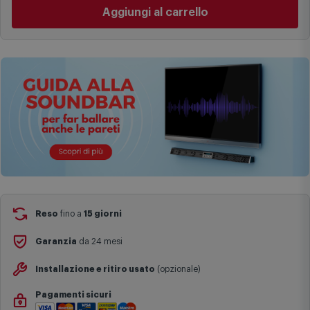
Cambia negozio
I tempi di consegna effettivi potrebbero variare in situazioni
specifiche (ad esempio consegne verso zone logisticamente
Aggiungi al carrello
complesse come isole e regioni montane, consegna nei periodi
festivi e ricorrenze principali o in circostanze eccezionali).
Si ricorda inoltre che i prodotti acquistati in modalità di
prenotazione verranno spediti a partire dalla data di uscita indicata
nella pagina del prodotto.
Reso
fino a
15 giorni
Garanzia
da 24 mesi
Installazione e ritiro usato
(opzionale)