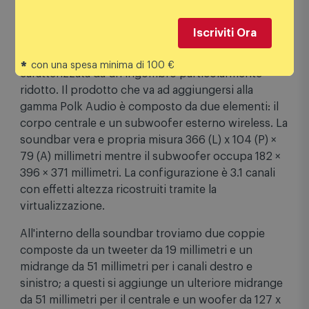
Spotify, Bluetooth e altro ancora.
Iscriviti Ora
Polk Audio MagniFi Mini AX, la soundbar compatta
con eARC, Chromecast, AirPlay e Spotify
*
con una spesa minima di 100 €
Polk Audio MagniFi Mini AX è una nuova soundbar
caratterizzata da un ingombro particolarmente
ridotto. Il prodotto che va ad aggiungersi alla
gamma Polk Audio è composto da due elementi: il
corpo centrale e un subwoofer esterno wireless. La
soundbar vera e propria misura 366 (L) x 104 (P) ×
79 (A) millimetri mentre il subwoofer occupa 182 ×
396 × 371 millimetri. La configurazione è 3.1 canali
con effetti altezza ricostruiti tramite la
virtualizzazione.
All'interno della soundbar troviamo due coppie
composte da un tweeter da 19 millimetri e un
midrange da 51 millimetri per i canali destro e
sinistro; a questi si aggiunge un ulteriore midrange