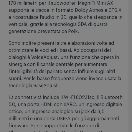
da 51 millimetri per il centrale e un woofer da 127 x
178 millimetri per il subwoofer. MagniFi Mini AX
supporta le tracce in formato Dolby Atmos e DTS:X
e ricostruisce l'audio in 3D, quello che si espande in
verticale, grazie alla tecnologia SDA di quarta
generazione brevettata da Polk.
Sono inoltre presenti altre elaborazioni volte ad
ottimizzare le voci ed i bassi. Ad occuparsi dei
dialoghi è VoiceAdjust, una funzione che opera in
sinergia con il canale centrale per aumentare
l'intelligibilità del parlato senza influire sugli altri
suoni. Per le basse frequenze viene invece usata la
tecnologia BassAdjust.
La connettività include il Wi-Fi 802.11ac, il Bluetooth
5.0, una porta HDMI con eARC, un ingresso digitale
ottico, un ingresso analogico su jack da 3,5
millimetri e una porta USB-A per gli aggiornamenti