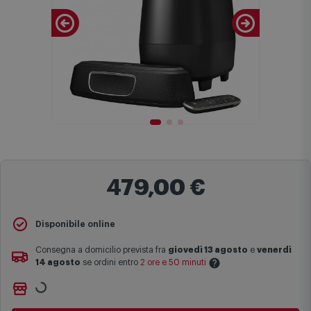
479,00 €
Disponibile online
Consegna a domicilio prevista fra
giovedì 13 agosto
e
venerdì
14 agosto
se ordini entro
2 ore e 50 minuti
Ritiro gratuito presso
Comet Bologna via Michelino
-
non
Le date previste per la consegna sono una stima approssimativa
disponibile
basata sulle statistiche di consegna in possesso di Comet.