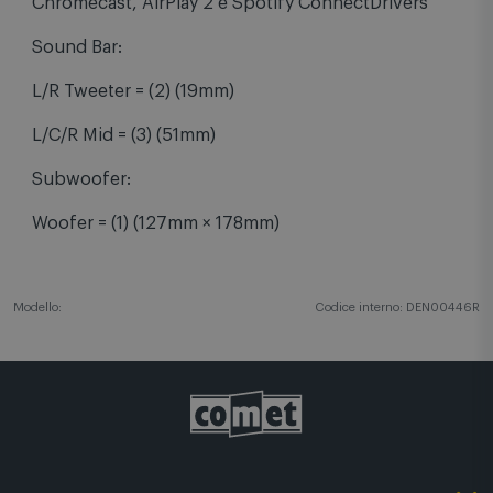
firmware. Sono supportate le funzioni di
Chromecast, AirPlay 2 e Spotify ConnectDrivers
Sound Bar:
L/R Tweeter = (2) (19mm)
L/C/R Mid = (3) (51mm)
Subwoofer:
Woofer = (1) (127mm × 178mm)
Modello:
Codice interno: DEN00446R