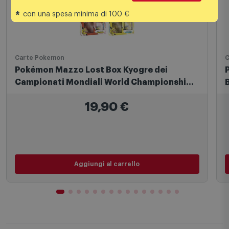
*
con una spesa minima di 100 €
Carte Pokemon
C
Pokémon Mazzo Lost Box Kyogre dei
Campionati Mondiali World Championship
2023 Shao Tong Yen
19,90
€
Aggiungi al carrello