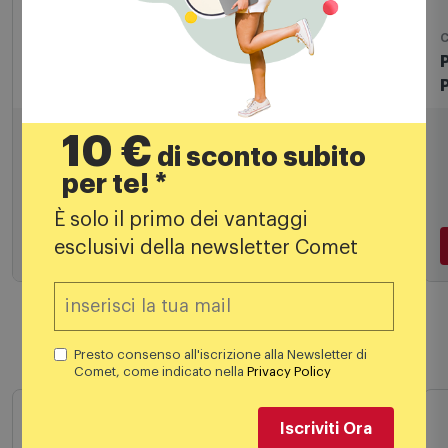
Carte Pokemon
C
Pokemon Album 14 Pag. 9 tasche - Scarlatto
e Violetto - 6.5 - ITA Up16343
16,90
€
10 €
di sconto subito
per te! *
È solo il primo dei vantaggi
esclusivi della newsletter Comet
Aggiungi al carrello
Presto consenso all'iscrizione alla Newsletter di
Prodotti simili
Comet, come indicato nella
Privacy Policy
-50% A CARRELLO
Iscriviti Ora