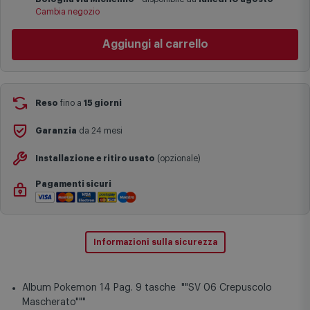
I tempi di consegna effettivi potrebbero variare in situazioni
Cambia negozio
specifiche (ad esempio consegne verso zone logisticamente
complesse come isole e regioni montane, consegna nei periodi
Aggiungi al carrello
festivi e ricorrenze principali o in circostanze eccezionali).
Si ricorda inoltre che i prodotti acquistati in modalità di
prenotazione verranno spediti a partire dalla data di uscita indicata
nella pagina del prodotto.
Reso
fino a
15 giorni
Garanzia
da 24 mesi
Installazione e ritiro usato
(opzionale)
Pagamenti sicuri
Informazioni sulla sicurezza
Album Pokemon 14 Pag. 9 tasche ""SV 06 Crepuscolo
Mascherato"""