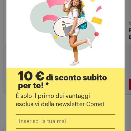
Carte Pokemon
C
Pokemon Bustina Scintille Folgoranti
Scarlatto E Violetto Car2523
6,00
€
10 €
di sconto subito
per te! *
Aggiungi al carrello
È solo il primo dei vantaggi
esclusivi della newsletter Comet
Prodotti simili