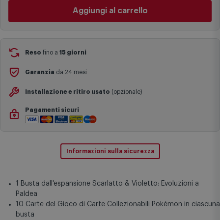
complesse come isole e regioni montane, consegna nei periodi
Aggiungi al carrello
festivi e ricorrenze principali o in circostanze eccezionali).
Si ricorda inoltre che i prodotti acquistati in modalità di
prenotazione verranno spediti a partire dalla data di uscita indicata
nella pagina del prodotto.
Reso
fino a
15 giorni
Garanzia
da 24 mesi
Installazione e ritiro usato
(opzionale)
Pagamenti sicuri
Informazioni sulla sicurezza
1 Busta dall'espansione Scarlatto & Violetto: Evoluzioni a
Paldea
10 Carte del Gioco di Carte Collezionabili Pokémon in ciascuna
busta