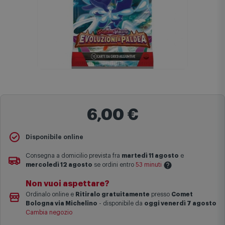
6,00 €
Disponibile online
Consegna a domicilio prevista fra
martedì 11 agosto
e
mercoledì 12 agosto
se ordini entro
53 minuti
Non vuoi aspettare?
Le date previste per la consegna sono una stima approssimativa
Ordinalo online e
Ritiralo gratuitamente
presso
Comet
basata sulle statistiche di consegna in possesso di Comet.
Bologna via Michelino
-
disponibile da
oggi venerdì 7 agosto
I tempi di consegna effettivi potrebbero variare in situazioni
Cambia negozio
specifiche (ad esempio consegne verso zone logisticamente