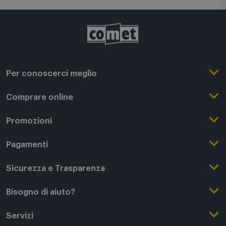
Per conoscerci meglio
Il Gruppo Comet
Comprare online
Punti di forza
Registrati su Comet
Promozioni
Comet Magazine
Acquista Online
Outlet
Pagamenti
Lavora con noi
Clicca e Ritira
Black Friday
Modalità di pagamento
Sicurezza e Trasparenza
Punti di Ritiro
Festa del Papà
Finanziamenti online
Condizioni generali di vendita
Bisogno di aiuto?
Modalità e spese di spedizione
Regali di Natale
Acquista con permuta
Garanzia Legale
Segui il tuo ordine
Servizi
Servizi aggiuntivi di consegna
Regali San Valentino