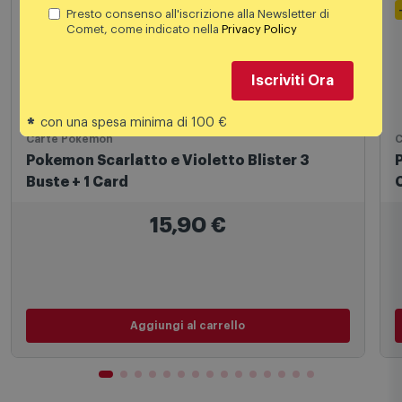
Presto consenso all'iscrizione alla Newsletter di
Comet, come indicato nella
Privacy Policy
Iscriviti Ora
*
con una spesa minima di 100 €
Carte Pokemon
C
Pokemon Scarlatto e Violetto Blister 3
Buste + 1 Card
15,90
€
Aggiungi al carrello