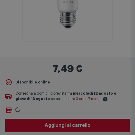
7,49 €
Disponibile online
Consegna a domicilio prevista fra
mercoledì 12 agosto
e
giovedì 13 agosto
se ordini entro
3 ore e 7 minuti
Ritiro gratuito presso
Comet Bologna via Michelino
-
non
Le date previste per la consegna sono una stima approssimativa
disponibile
basata sulle statistiche di consegna in possesso di Comet.
Cambia negozio
I tempi di consegna effettivi potrebbero variare in situazioni
specifiche (ad esempio consegne verso zone logisticamente
Aggiungi al carrello