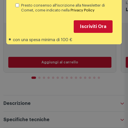
Presto consenso all'iscrizione alla Newsletter di
Comet, come indicato nella
Privacy Policy
Lampadine
L
Beghelli - Goccia Led 10w E27 850lm
Iscriviti Ora
4,49
€
*
con una spesa minima di 100 €
Aggiungi al carrello
Descrizione