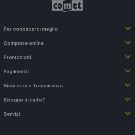
Per conoscerci meglio
Il Gruppo Comet
Comprare online
Punti di forza
Registrati su Comet
Promozioni
Comet Magazine
Acquista Online
Outlet
Pagamenti
Lavora con noi
Clicca e Ritira
Black Friday
Modalità di pagamento
Sicurezza e Trasparenza
Punti di Ritiro
Festa del Papà
Finanziamenti online
Condizioni generali di vendita
Bisogno di aiuto?
Modalità e spese di spedizione
Regali di Natale
Acquista con permuta
Garanzia Legale
Segui il tuo ordine
Servizi
Servizi aggiuntivi di consegna
Regali San Valentino
Fattura (Privati e IVA)
Privacy Policy
Recessi e rimborsi