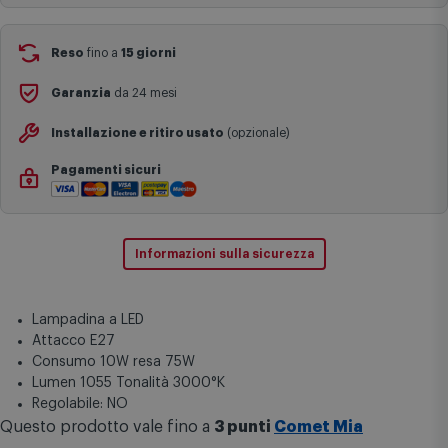
complesse come isole e regioni montane, consegna nei periodi
festivi e ricorrenze principali o in circostanze eccezionali).
Si ricorda inoltre che i prodotti acquistati in modalità di
prenotazione verranno spediti a partire dalla data di uscita indicata
nella pagina del prodotto.
Reso
fino a
15 giorni
Garanzia
da 24 mesi
Installazione e ritiro usato
(opzionale)
Pagamenti sicuri
Informazioni sulla sicurezza
Lampadina a LED
Attacco E27
Consumo 10W resa 75W
Lumen 1055 Tonalità 3000°K
Regolabile: NO