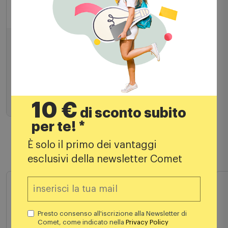
Accessori
Philips Hue - Bridge Centralina
69,99
€
10 €
di sconto subito
Aggiungi al carrello
per te! *
È solo il primo dei vantaggi
esclusivi della newsletter Comet
Prodotti simili
Presto consenso all'iscrizione alla Newsletter di
Comet, come indicato nella
Privacy Policy