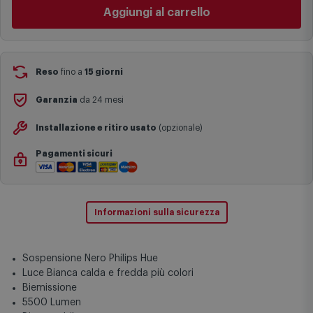
Cambia negozio
I tempi di consegna effettivi potrebbero variare in situazioni
specifiche (ad esempio consegne verso zone logisticamente
Aggiungi al carrello
complesse come isole e regioni montane, consegna nei periodi
festivi e ricorrenze principali o in circostanze eccezionali).
Si ricorda inoltre che i prodotti acquistati in modalità di
prenotazione verranno spediti a partire dalla data di uscita indicata
nella pagina del prodotto.
Reso
fino a
15 giorni
Garanzia
da 24 mesi
Installazione e ritiro usato
(opzionale)
Pagamenti sicuri
Informazioni sulla sicurezza
Sospensione Nero Philips Hue
Luce Bianca calda e fredda più colori
Biemissione