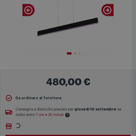
480,00 €
Da ordinare al fornitore
Consegna a domicilio prevista per
giovedì 10 settembre
se
ordini entro
7 ore e 35 minuti
Ritiro gratuito presso
Comet Bologna via Michelino
-
non
Le date previste per la consegna sono una stima approssimativa
disponibile
basata sulle statistiche di consegna in possesso di Comet.