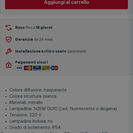
I tempi di consegna effettivi potrebbero variare in situazioni
specifiche (ad esempio consegne verso zone logisticamente
Aggiungi al carrello
complesse come isole e regioni montane, consegna nei periodi
festivi e ricorrenze principali o in circostanze eccezionali).
Si ricorda inoltre che i prodotti acquistati in modalità di
prenotazione verranno spediti a partire dalla data di uscita indicata
nella pagina del prodotto.
Reso
fino a
15 giorni
Garanzia
da 24 mesi
Installazione e ritiro usato
(opzionale)
Pagamenti sicuri
Colore diffusore: trasparente
Colore struttura: bianca
Materiali: metallo
Lampadina: 1x35W GU10 (Led, fluorescente o alogena)
Tensione: 220 V
Lampadina inclusa: no