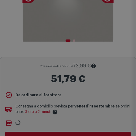
73,99 €
PREZZO CONSIGLIATO
51,79 €
Il
Prezzo Consigliato
è il prezzo di vendita suggerito al pubblico
Da ordinare al fornitore
dal produttore e viene mostrato al fine di fornire un confronto con il
prezzo finale di vendita anche in assenza di sconti.
Consegna a domicilio prevista per
venerdì 11 settembre
se ordini
entro
3 ore e 2 minuti
Maggiori informazioni
Ritiro gratuito presso
Comet Bologna via Michelino
-
non
Le date previste per la consegna sono una stima approssimativa
disponibile
basata sulle statistiche di consegna in possesso di Comet.
Cambia negozio