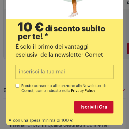
Ideal Lux - Gun AP2 Big Bianca Lampada da
Parete da Esterno - 092300
10 €
87,99
€
di sconto subito
per te! *
È solo il primo dei vantaggi
esclusivi della newsletter Comet
Aggiungi al carrello
Presto consenso all'iscrizione alla Newsletter di
Comet, come indicato nella
Privacy Policy
Descrizione
Iscriviti Ora
Perenz presenta una linea di articoli per
*
con una spesa minima di 100 €
l'illuminazione di ambienti moderni, con l'utilizzo di