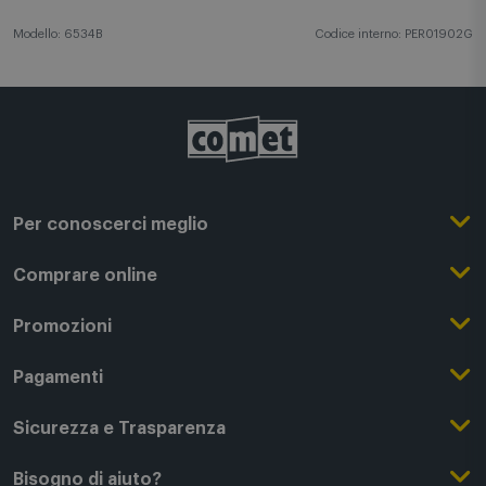
Disponibile anche la versione di colore grafite.
Modello: 6534B
Codice interno: PER01902G
Per conoscerci meglio
Il Gruppo Comet
Comprare online
Punti di forza
Registrati su Comet
Promozioni
Comet Magazine
Acquista Online
Outlet
Pagamenti
Lavora con noi
Clicca e Ritira
Black Friday
Modalità di pagamento
Sicurezza e Trasparenza
Punti di Ritiro