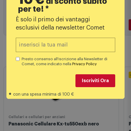
di sconto subito
9,99
€
per te! *
È solo il primo dei vantaggi
esclusivi della newsletter Comet
Aggiungi al carrello
Presto consenso all'iscrizione alla Newsletter di
Comet, come indicato nella
Privacy Policy
Prodotti simili
Iscriviti Ora
-20% A CARRELLO
*
con una spesa minima di 100 €
Cellulari e cellulari per anziani
C