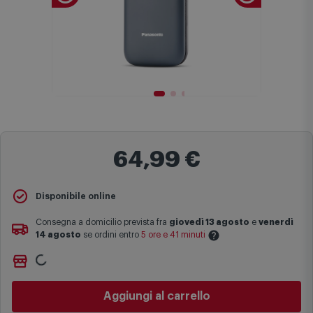
64,99 €
Disponibile online
Consegna a domicilio prevista fra
giovedì 13 agosto
e
venerdì
14 agosto
se ordini entro
5 ore e 41 minuti
Ritiro gratuito presso
Comet Bologna via Michelino
-
non
Le date previste per la consegna sono una stima approssimativa
disponibile
basata sulle statistiche di consegna in possesso di Comet.
Cambia negozio
I tempi di consegna effettivi potrebbero variare in situazioni
specifiche (ad esempio consegne verso zone logisticamente