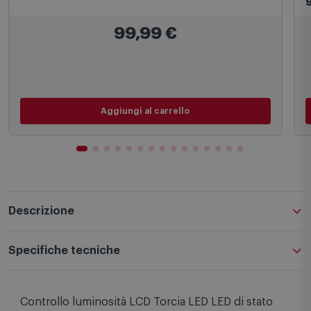
Panasonic Cellulare Kx-tu550exb nero
99,99
€
Aggiungi al carrello
Descrizione
Specifiche tecniche