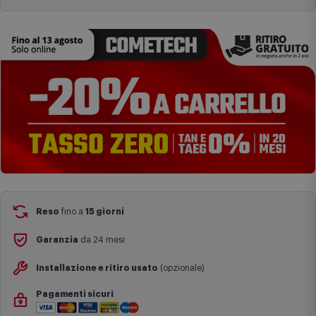
Aggiungi al carrello
complesse come isole e regioni montane, consegna nei periodi
festivi e ricorrenze principali o in circostanze eccezionali).
Si ricorda inoltre che i prodotti acquistati in modalità di
prenotazione verranno spediti a partire dalla data di uscita indicata
nella pagina del prodotto.
Reso
fino a
15 giorni
Garanzia
da 24 mesi
Installazione e ritiro usato
(opzionale)
Pagamenti sicuri