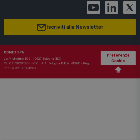
Carte Regalo
Bonus Elettrodomestici
Whistleblowing
Buoni Shopping
Iscriviti alla Newsletter
COMET SPA
Preferenze
via Michelino 105, 40127 Bologna (BO)
Cookie
P.I. 02108091204 - C.C.I.A.A. Bologna R.E.A. 413911 - Reg.
Imp.Bo 02108091204