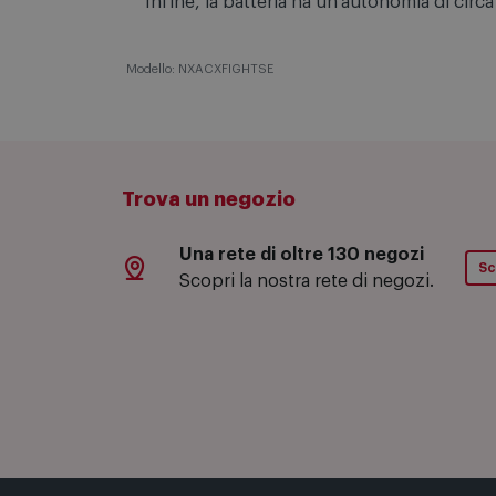
protezione antipolvere e la resistenza fino
Infine, la batteria ha un'autonomia di circ
Modello: NXACXFIGHTSE
Trova un negozio
Una rete di oltre 130 negozi
Sc
Scopri la nostra rete di negozi.