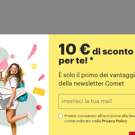
10 €
di sconto
per te! *
Prodotti simili
È solo il primo dei vantaggi
-20% A CARRELLO
della newsletter Comet
Presto consenso all'iscrizione alla Ne
come indicato nella
Privacy Policy
averdure
Action Cam
r - 9008n Grigio
Kenwood Videocamera 