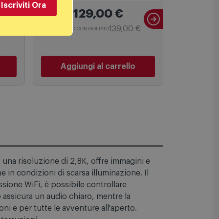
'
Sa32sm10vda LIGHT GRAY
Man 763
Iscriviti Ora
129,00
€
139,00 €
PREZZO CONSIGLIATO
PREZZO C
Aggiungi al carrello
Aggiu
una risoluzione di 2,8K, offre immagini e
 in condizioni di scarsa illuminazione. Il
sione WiFi, è possibile controllare
 assicura un audio chiaro, mentre la