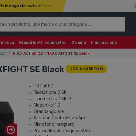
tis in negozio
anche in 2 ore
rmatica
Grandi Elettrodomestici
Gaming
Illuminazione
 Cam
Nilox Action Cam NXAC XFIGHT SE Black
XFIGHT SE Black
-20% A CARRELLO
HD Full HD
Risoluzione 2,8K
Tipo di chip CMOS
Megapixel 1,3
Grandangolare
WiFi con Controllo via App
Microfono integrato
Profondità Subacquea 30m