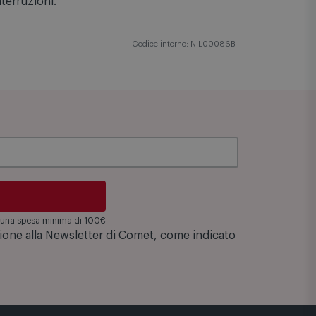
ni e per tutte le avventure all'aperto.
terruzioni.
Codice interno: NIL00086B
su una spesa minima di 100€
zione alla Newsletter di Comet, come indicato