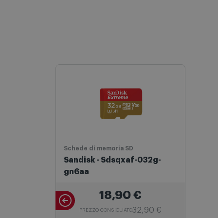
Schede di memoria SD
Sandisk - Sdsqxaf-032g-
gn6aa
18,90
€