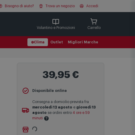
Bisogno di aiuto?
Trova un negozio
Accedi
Cerca
Volantino e Promozioni
Carrello
❄️
Clima
Outlet
Migliori Marche
39,95 €
Disponibile online
Consegna a domicilio prevista fra
mercoledì 12 agosto
e
giovedì 13
agosto
se ordini entro
4 ore e 59
minuti
Ritiro gratuito presso
Comet Bologna
Le date previste per la consegna sono
via Michelino
-
non disponibile