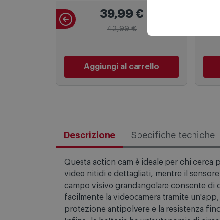
XSNAP2 YL Nero/Lime
39,99
€
42,99 €
P
Aggiungi al carrello
Descrizione
Specifiche tecniche
Questa action cam è ideale per chi cerca p
video nitidi e dettagliati, mentre il senso
campo visivo grandangolare consente di ca
facilmente la videocamera tramite un'app, 