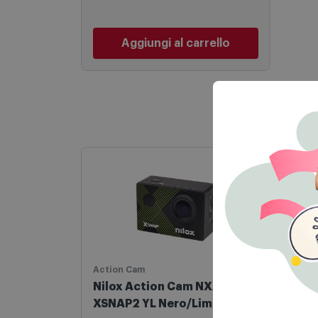
32,90 €
PREZZO CONSIGLIATO
Aggiungi al carrello
Action Cam
Pass
Nilox Action Cam NXAC
Rebe