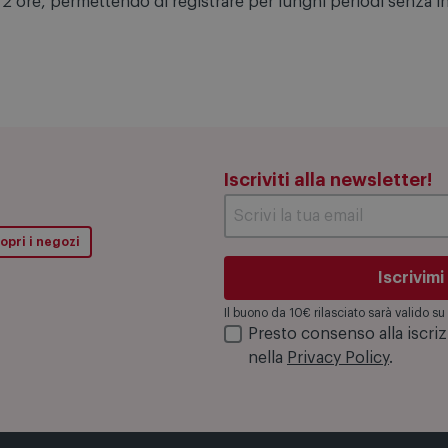
 a 30 metri di profondità la rendono perfetta per le immersio
a 2 ore, permettendo di registrare per lunghi periodi senza in
Iscriviti alla newsletter!
opri i negozi
Iscrivimi
Il buono da 10€ rilasciato sarà valido 
Presto consenso alla iscri
nella
Privacy Policy
.