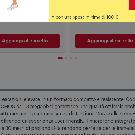
cruscotto Drva310w 2,0'
Nero
249,00
€
117,99
€
*
con una spesa minima di 100 €
269,00 €
REZZO CONSIGLIATO
Aggiungi al carrello
Aggiungi al carrello
restazioni elevate in un formato compatto e resistente. Con 
re CMOS da 1,3 megapixel garantisce una qualità ottimale anche
tturare ampi panorami senza distorsioni. Grazie alla connes
offrendo un'esperienza user-friendly. Il microfono integrato