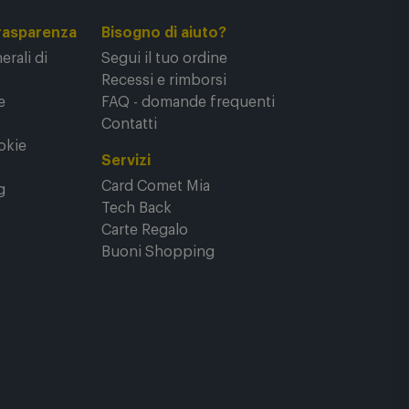
rasparenza
Bisogno di aiuto?
rali di
Segui il tuo ordine
Recessi e rimborsi
e
FAQ - domande frequenti
Contatti
okie
Servizi
Card Comet Mia
g
Tech Back
Carte Regalo
Buoni Shopping