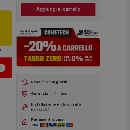
una stima approssimativa basata sulle
Cambia negozio
statistiche di consegna in possesso di
Comet.
Aggiungi al carrello
I tempi di consegna effettivi potrebbero
variare in situazioni specifiche (ad
i
esempio consegne verso zone
logisticamente complesse come isole e
regioni montane, consegna nei periodi
festivi e ricorrenze principali o in
a
circostanze eccezionali).
Si ricorda inoltre che i prodotti
acquistati in modalità di prenotazione
verranno spediti a partire dalla data di
uscita indicata nella pagina del
prodotto.
Reso
fino a
15 giorni
Garanzia
da 24 mesi
Installazione e ritiro usato
(opzionale)
Pagamenti sicuri