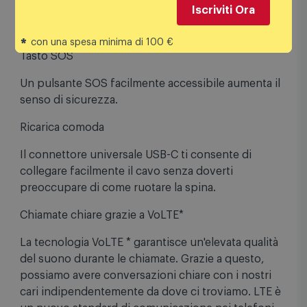
Iscriviti Ora
Un'interfaccia chiara, pulsanti grandi e comodi e
pratiche scorciatoie da tastiera semplificheranno
*
con una spesa minima di 100 €
l'utilizzo del telefono.
Tasto SOS
Un pulsante SOS facilmente accessibile aumenta il
senso di sicurezza.
Ricarica comoda
Il connettore universale USB-C ti consente di
collegare facilmente il cavo senza doverti
preoccupare di come ruotare la spina.
Chiamate chiare grazie a VoLTE*
La tecnologia VoLTE * garantisce un'elevata qualità
del suono durante le chiamate. Grazie a questo,
possiamo avere conversazioni chiare con i nostri