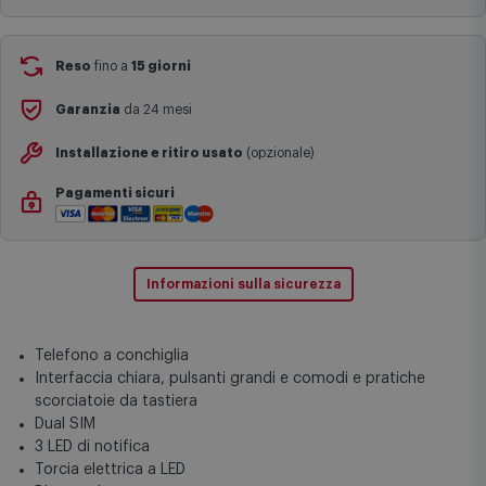
Aggiungi al carrello
complesse come isole e regioni montane, consegna nei periodi
festivi e ricorrenze principali o in circostanze eccezionali).
Si ricorda inoltre che i prodotti acquistati in modalità di
prenotazione verranno spediti a partire dalla data di uscita indicata
nella pagina del prodotto.
Reso
fino a
15 giorni
Garanzia
da 24 mesi
Installazione e ritiro usato
(opzionale)
Pagamenti sicuri
Informazioni sulla sicurezza
Telefono a conchiglia
Interfaccia chiara, pulsanti grandi e comodi e pratiche
scorciatoie da tastiera
Dual SIM
3 LED di notifica