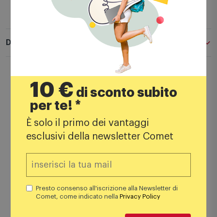
Descrizione
10 €
di sconto subito
myPhone FLIP LTE è un pratico telefono a
per te! *
conchiglia che consente conversazioni chiare
grazie alla tecnologia VoLTE. Dispone di un comodo
È solo il primo dei vantaggi
display da 2,8", tasto SOS, funzione Dual SIM e
esclusivi della newsletter Comet
batteria da 1000 mAh con ricarica USB-C.
Tecnologia VoLTE*
La tecnologia VoLTE utilizzata garantisce telefonate
Presto consenso all'iscrizione alla Newsletter di
chiare.
Comet, come indicato nella
Privacy Policy
Funzionamento confortevole