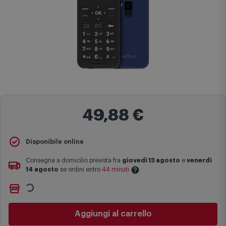
49,88 €
Disponibile online
Consegna a domicilio prevista fra
giovedì 13 agosto
e
venerdì
14 agosto
se ordini entro
44 minuti
Ritiro gratuito presso
Comet Bologna via Michelino
-
non
Le date previste per la consegna sono una stima approssimativa
disponibile
basata sulle statistiche di consegna in possesso di Comet.
Cambia negozio
I tempi di consegna effettivi potrebbero variare in situazioni
specifiche (ad esempio consegne verso zone logisticamente