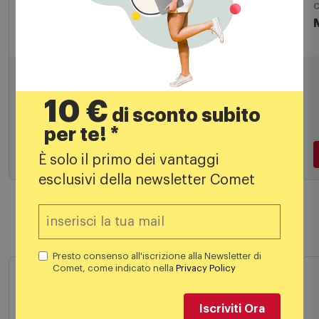
Cuffie
C
Jvc - Ha-s31m-b-e
14,90
€
19,90 €
PREZZO CONSIGLIATO
10 €
di sconto subito
per te! *
Aggiungi al carrello
È solo il primo dei vantaggi
esclusivi della newsletter Comet
Prodotti simili
Presto consenso all'iscrizione alla Newsletter di
Comet, come indicato nella
Privacy Policy
Iscriviti Ora