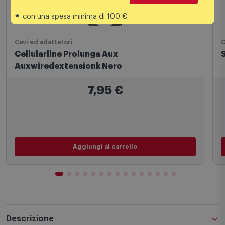
*
con una spesa minima di 100 €
Cavi ed adattatori
C
Cellularline Prolunga Aux
Auxwiredextensionk Nero
7,95
€
Aggiungi al carrello
Descrizione