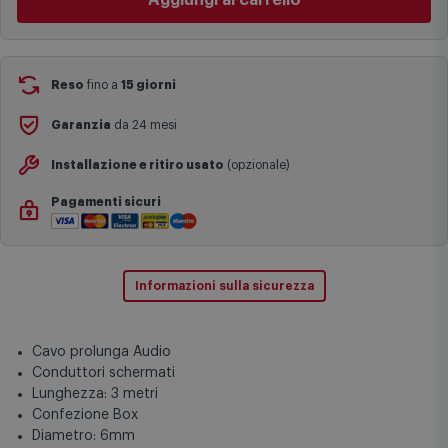
Bologna via Michelino
-
disponibile da
oggi venerdì 7 agosto
specifiche (ad esempio consegne verso zone logisticamente
Cambia negozio
complesse come isole e regioni montane, consegna nei periodi
festivi e ricorrenze principali o in circostanze eccezionali).
Si ricorda inoltre che i prodotti acquistati in modalità di
Reso
fino a
15 giorni
prenotazione verranno spediti a partire dalla data di uscita indicata
nella pagina del prodotto.
Garanzia
da 24 mesi
Installazione e ritiro usato
(opzionale)
Pagamenti sicuri
Informazioni sulla sicurezza
Cavo prolunga Audio
Conduttori schermati
Lunghezza: 3 metri
Confezione Box
Diametro: 6mm