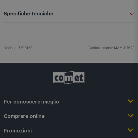
Specifiche tecniche
Modello: 7205120
Codice interno: MAM01767P
Per conoscerci meglio
Il Gruppo Comet
Comprare online
Punti di forza
Registrati su Comet
Promozioni