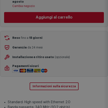
agosto
specifiche (ad esempio consegne verso zone logisticamente
Cambia negozio
complesse come isole e regioni montane, consegna nei periodi
festivi e ricorrenze principali o in circostanze eccezionali).
Aggiungi al carrello
Si ricorda inoltre che i prodotti acquistati in modalità di
prenotazione verranno spediti a partire dalla data di uscita indicata
nella pagina del prodotto.
Reso
fino a
15 giorni
Garanzia
da 24 mesi
Installazione e ritiro usato
(opzionale)
Pagamenti sicuri
Informazioni sulla sicurezza
Standard: High speed with Ethernet 2.0
Banda passante: 340 MHz (10.2 gbit/s)