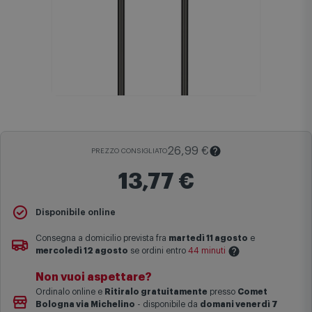
26,99 €
PREZZO CONSIGLIATO
13,77 €
Disponibile online
Il
Prezzo Consigliato
è il prezzo di vendita suggerito al pubblico
dal produttore e viene mostrato al fine di fornire un confronto con il
Consegna a domicilio prevista fra
martedì 11 agosto
e
prezzo finale di vendita anche in assenza di sconti.
mercoledì 12 agosto
se ordini entro
44 minuti
Maggiori informazioni
Non vuoi aspettare?
Le date previste per la consegna sono una stima approssimativa
Ordinalo online e
Ritiralo gratuitamente
presso
Comet
basata sulle statistiche di consegna in possesso di Comet.
Bologna via Michelino
-
disponibile da
domani venerdì 7
I tempi di consegna effettivi potrebbero variare in situazioni