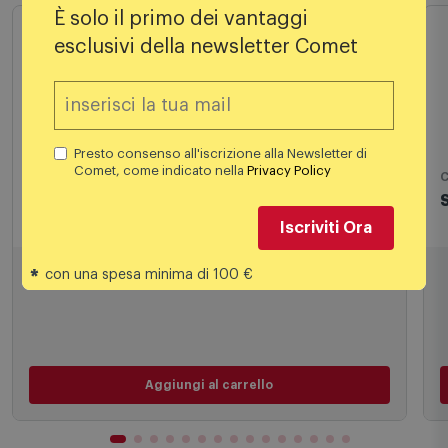
È solo il primo dei vantaggi
esclusivi della newsletter Comet
Presto consenso all'iscrizione alla Newsletter di
Comet, come indicato nella
Privacy Policy
Cavi ed adattatori TV
C
Sbs Cavo HDMI Ecvhdmi18mmk Nero
Iscriviti Ora
12,99
€
*
con una spesa minima di 100 €
Aggiungi al carrello