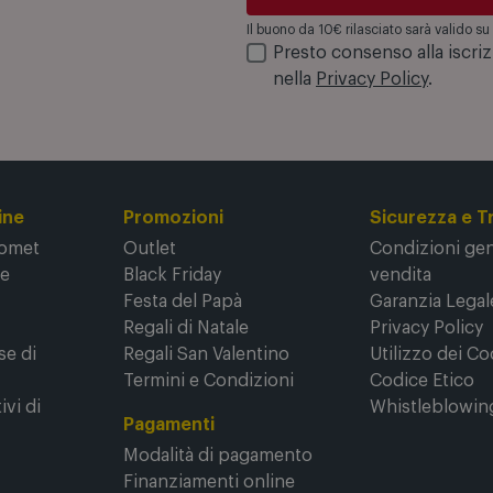
opri i negozi
Iscrivimi
Il buono da 10€ rilasciato sarà valido 
Presto consenso alla iscri
nella
Privacy Policy
.
ine
Promozioni
Sicurezza e T
Comet
Outlet
Condizioni gene
ne
Black Friday
vendita
Festa del Papà
Garanzia Legal
Regali di Natale
Privacy Policy
se di
Regali San Valentino
Utilizzo dei Co
Termini e Condizioni
Codice Etico