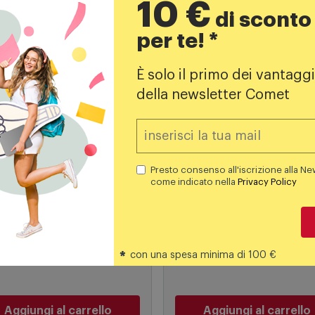
10 €
Aggiungi al carrello
Aggiungi al carrello
di sconto
per te! *
È solo il primo dei vantaggi
Prodotti simili
della newsletter Comet
Presto consenso all'iscrizione alla Ne
come indicato nella
Privacy Policy
lari e cellulari per anziani
Smartwatch
di telefono per anziani
Garmin Smartwatch
*
con una spesa minima di 100 €
co Unico +
Forerunner 55 Black
42,99
€
119,00
€