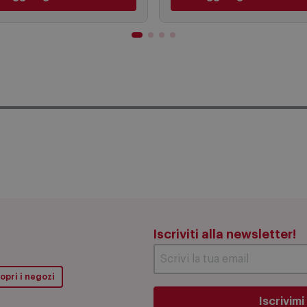
49,90 €
169,99 
PREZZO CONSIGLIATO
PREZZO CONSIGLIATO
Aggiungi al carrello
Aggiungi al carrello
Iscriviti alla newsletter!