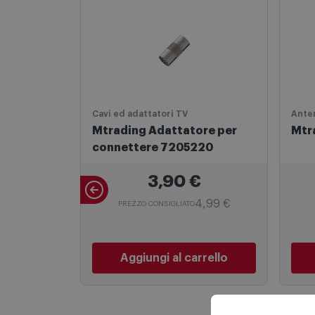
Cavi ed adattatori TV
Ante
Mtrading Adattatore per
Mtr
connettere 7205220
3,90
€
4,99 €
PREZZO CONSIGLIATO