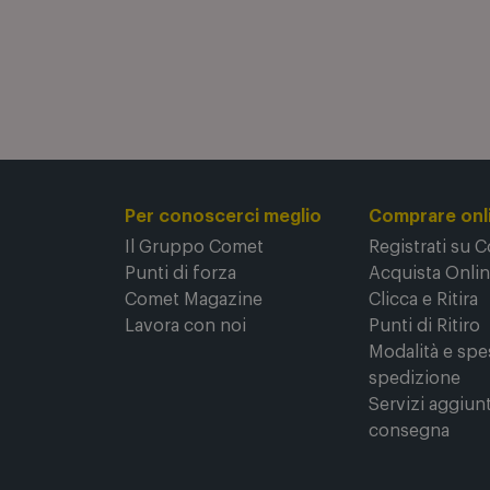
Una rete di oltre 130 negozi
Sc
Scopri la nostra rete di negozi.
Per conoscerci meglio
Comprare onl
Il Gruppo Comet
Registrati su 
Punti di forza
Acquista Onli
Comet Magazine
Clicca e Ritira
Lavora con noi
Punti di Ritiro
Modalità e spe
spedizione