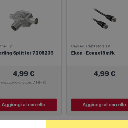
Scelti per te
nne TV
Cavi ed adattatori TV
ading Splitter 7205236
Ekon - Ecanx18mfk
4,99
€
4,99
€
7,99 €
PREZZO CONSIGLIATO