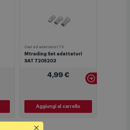
Cavi ed adattatori TV
Antenne TV
Mtrading Set adattatori
Mtrading 
SAT 7205203
4,99
€
PREZZO 