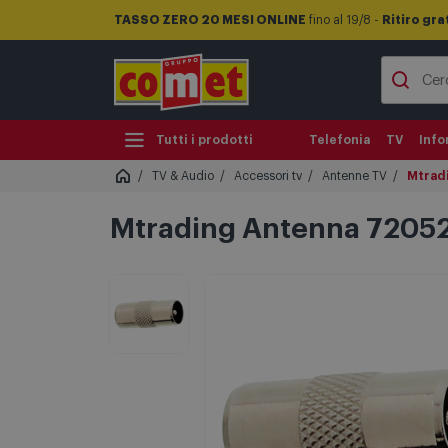
TASSO ZERO 20 MESI ONLINE
fino al 19/8 -
Ritiro gra
Tutti i prodotti
Telefonia
TV
Info
TV & Audio
Accessori tv
Antenne TV
Mtrad
Mtrading Antenna 7205