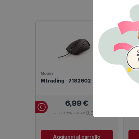
Aggiungi al carrello
Mouse
Cellu
Mtrading - 7182602
Bron
Ami
6,99
€