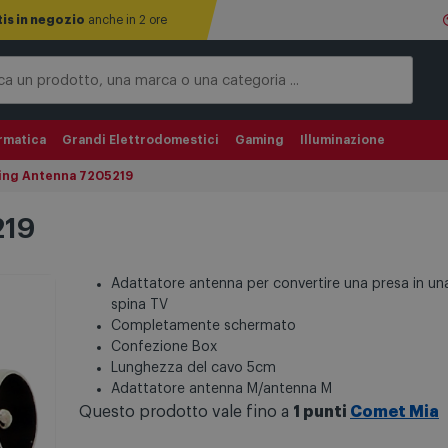
tis in negozio
anche in 2 ore
rmatica
Grandi Elettrodomestici
Gaming
Illuminazione
ing Antenna 7205219
219
Adattatore antenna per convertire una presa in un
spina TV
Completamente schermato
Confezione Box
Lunghezza del cavo 5cm
Adattatore antenna M/antenna M
Questo prodotto vale fino a
1 punti
Comet Mia