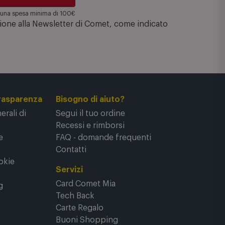
su una spesa minima di 100€
zione alla Newsletter di Comet, come indicato
rasparenza
Bisogno di aiuto?
rali di
Segui il tuo ordine
Recessi e rimborsi
e
FAQ - domande frequenti
Contatti
okie
Servizi