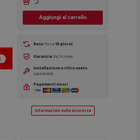
Non vuoi aspettare?
Le date previste per la consegna sono
Ordinalo online e
Ritiralo
una stima approssimativa basata sulle
gratuitamente
presso
Comet
statistiche di consegna in possesso di
Bologna via Michelino
-
disponibile
Comet.
da
oggi giovedì 6 agosto
I tempi di consegna effettivi potrebbero
Cambia negozio
variare in situazioni specifiche (ad
esempio consegne verso zone
Aggiungi al carrello
logisticamente complesse come isole e
regioni montane, consegna nei periodi
festivi e ricorrenze principali o in
circostanze eccezionali).
Si ricorda inoltre che i prodotti
Reso
fino a
15 giorni
acquistati in modalità di prenotazione
verranno spediti a partire dalla data di
Garanzia
da 24 mesi
uscita indicata nella pagina del
prodotto.
Installazione e ritiro usato
(opzionale)
Pagamenti sicuri
Informazioni sulla sicurezza