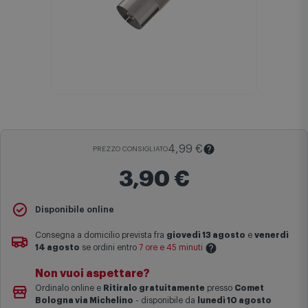
4,99 €
PREZZO CONSIGLIATO
3,90 €
Disponibile online
Il
Prezzo Consigliato
è il prezzo di vendita suggerito al pubblico
dal produttore e viene mostrato al fine di fornire un confronto con il
Consegna a domicilio prevista fra
giovedì 13 agosto
e
venerdì
prezzo finale di vendita anche in assenza di sconti.
14 agosto
se ordini entro
7 ore e 45 minuti
Maggiori informazioni
Non vuoi aspettare?
Le date previste per la consegna sono una stima approssimativa
Ordinalo online e
Ritiralo gratuitamente
presso
Comet
basata sulle statistiche di consegna in possesso di Comet.
Bologna via Michelino
-
disponibile da
lunedì 10 agosto
I tempi di consegna effettivi potrebbero variare in situazioni