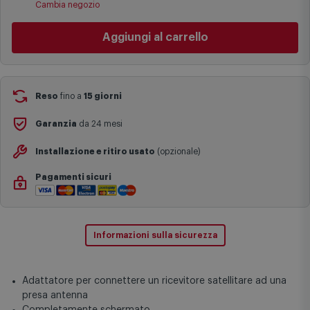
Cambia negozio
specifiche (ad esempio consegne verso zone logisticamente
complesse come isole e regioni montane, consegna nei periodi
Aggiungi al carrello
festivi e ricorrenze principali o in circostanze eccezionali).
Si ricorda inoltre che i prodotti acquistati in modalità di
prenotazione verranno spediti a partire dalla data di uscita indicata
nella pagina del prodotto.
Reso
fino a
15 giorni
Garanzia
da 24 mesi
Installazione e ritiro usato
(opzionale)
Pagamenti sicuri
Informazioni sulla sicurezza
Adattatore per connettere un ricevitore satellitare ad una
presa antenna
Completamente schermato