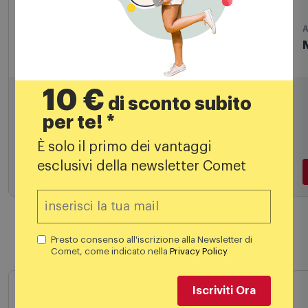
Antenne TV
A
Mtrading Antenna 7205219
10 €
2,49
€
di sconto subito
4,99 €
per te! *
PREZZO CONSIGLIATO
È solo il primo dei vantaggi
esclusivi della newsletter Comet
Aggiungi al carrello
Presto consenso all'iscrizione alla Newsletter di
Prodotti simili
Comet, come indicato nella
Privacy Policy
Iscriviti Ora