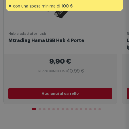
*
con una spesa minima di 100 €
Hub e adattatori usb
N
Mtrading Hama USB Hub 4 Porte
9,90
€
10,99 €
PREZZO CONSIGLIATO
Aggiungi al carrello