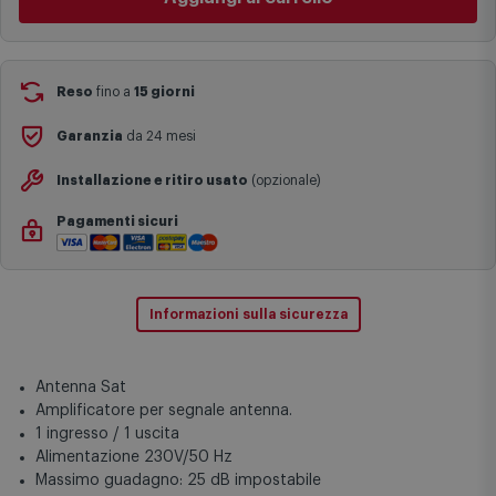
complesse come isole e regioni montane, consegna nei periodi
festivi e ricorrenze principali o in circostanze eccezionali).
Si ricorda inoltre che i prodotti acquistati in modalità di
prenotazione verranno spediti a partire dalla data di uscita indicata
nella pagina del prodotto.
Reso
fino a
15 giorni
Garanzia
da 24 mesi
Installazione e ritiro usato
(opzionale)
Pagamenti sicuri
Informazioni sulla sicurezza
Antenna Sat
Amplificatore per segnale antenna.
1 ingresso / 1 uscita
Alimentazione 230V/50 Hz
Massimo guadagno: 25 dB impostabile