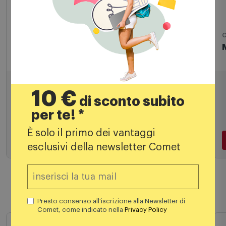
Antenne TV
C
Mtrading Splitter 7205236
4,99
€
10 €
di sconto subito
7,99 €
PREZZO CONSIGLIATO
per te! *
È solo il primo dei vantaggi
Aggiungi al carrello
esclusivi della newsletter Comet
Prodotti simili
Presto consenso all'iscrizione alla Newsletter di
Comet, come indicato nella
Privacy Policy