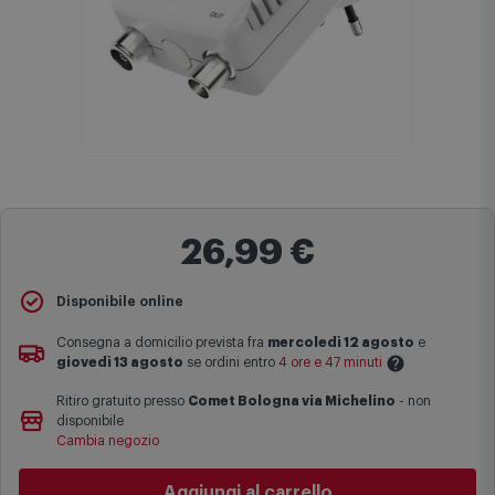
26,99 €
Disponibile online
Consegna a domicilio prevista fra
mercoledì 12 agosto
e
giovedì 13 agosto
se ordini entro
4 ore e 47 minuti
Ritiro gratuito presso
Comet Bologna via Michelino
-
non
Le date previste per la consegna sono una stima approssimativa
disponibile
basata sulle statistiche di consegna in possesso di Comet.
Cambia negozio
I tempi di consegna effettivi potrebbero variare in situazioni
specifiche (ad esempio consegne verso zone logisticamente
Aggiungi al carrello