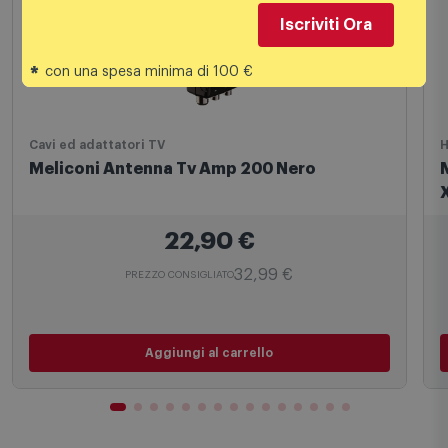
Iscriviti Ora
*
con una spesa minima di 100 €
Cavi ed adattatori TV
H
Meliconi Antenna Tv Amp 200 Nero
22,90
€
32,99 €
PREZZO CONSIGLIATO
Aggiungi al carrello