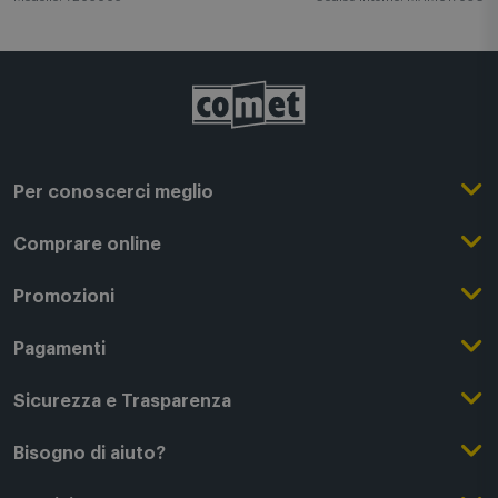
Per conoscerci meglio
Il Gruppo Comet
Comprare online
Punti di forza
Registrati su Comet
Promozioni
Comet Magazine
Acquista Online
Outlet
Pagamenti
Lavora con noi
Clicca e Ritira
Black Friday
Modalità di pagamento
Sicurezza e Trasparenza
Punti di Ritiro
Festa del Papà
Finanziamenti online
Condizioni generali di vendita
Bisogno di aiuto?
Modalità e spese di spedizione
Regali di Natale
Acquista con permuta
Garanzia Legale