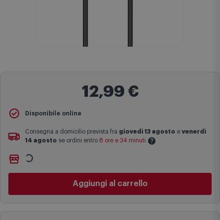
12,99 €
Disponibile online
Consegna a domicilio prevista fra
giovedì 13 agosto
e
venerdì
14 agosto
se ordini entro
8 ore e 34 minuti
Le date previste per la consegna sono una stima approssimativa
Non vuoi aspettare?
basata sulle statistiche di consegna in possesso di Comet.
Ordinalo online e
Ritiralo gratuitamente
presso
Comet
Aggiungi al carrello
I tempi di consegna effettivi potrebbero variare in situazioni
Bologna via Michelino
-
disponibile da
domani lunedì 10
specifiche (ad esempio consegne verso zone logisticamente
agosto
complesse come isole e regioni montane, consegna nei periodi
Cambia negozio
festivi e ricorrenze principali o in circostanze eccezionali).