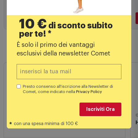
Aggiungi al carrello
10 €
di sconto subito
per te! *
È solo il primo dei vantaggi
esclusivi della newsletter Comet
Prodotti simili
Presto consenso all'iscrizione alla Newsletter di
Comet, come indicato nella
Privacy Policy
Iscriviti Ora
Cavi ed adattatori TV
C
Sbs Spa Cavo HDMI Tipo A per 3D e 4K
*
con una spesa minima di 100 €