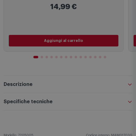
14,99
€
Aggiungi al carrello
Descrizione
Specifiche tecniche
Modello: 7205005
Codice interno: MAM01703G