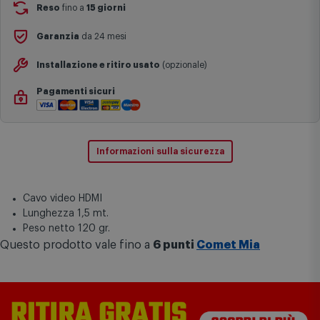
Si ricorda inoltre che i prodotti acquistati in modalità di
Reso
fino a
15 giorni
prenotazione verranno spediti a partire dalla data di uscita indicata
nella pagina del prodotto.
Garanzia
da 24 mesi
Installazione e ritiro usato
(opzionale)
Pagamenti sicuri
Informazioni sulla sicurezza
Cavo video HDMI
Lunghezza 1,5 mt.
Peso netto 120 gr.
Questo prodotto vale fino a
6 punti
Comet Mia