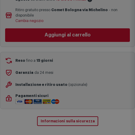
Ritiro gratuito presso
Comet Bologna via Michelino
-
non
Le date previste per la consegna sono una stima approssimativa
disponibile
basata sulle statistiche di consegna in possesso di Comet.
Cambia negozio
I tempi di consegna effettivi potrebbero variare in situazioni
specifiche (ad esempio consegne verso zone logisticamente
Aggiungi al carrello
complesse come isole e regioni montane, consegna nei periodi
festivi e ricorrenze principali o in circostanze eccezionali).
Si ricorda inoltre che i prodotti acquistati in modalità di
prenotazione verranno spediti a partire dalla data di uscita indicata
nella pagina del prodotto.
Reso
fino a
15 giorni
Garanzia
da 24 mesi
Installazione e ritiro usato
(opzionale)
Pagamenti sicuri
Informazioni sulla sicurezza