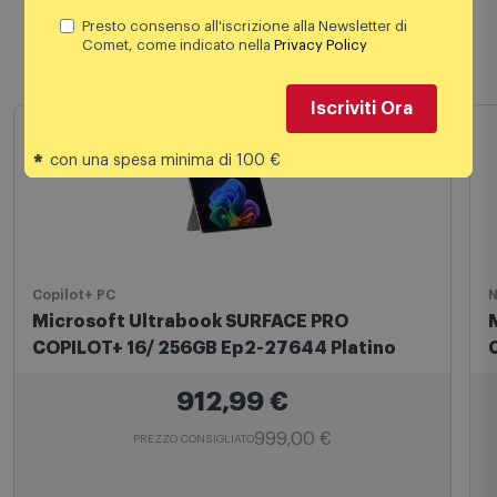
Presto consenso all'iscrizione alla Newsletter di
Comet, come indicato nella
Privacy Policy
Prodotti simili
Iscriviti Ora
*
con una spesa minima di 100 €
Copilot+ PC
N
Microsoft Ultrabook SURFACE PRO
COPILOT+ 16/ 256GB Ep2-27644 Platino
912,99
€
999,00 €
PREZZO CONSIGLIATO