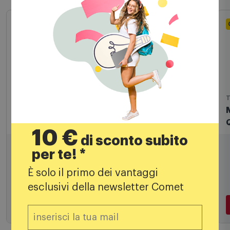
Tastiere
T
Microsoft Surface Pro Tastiera Con Tasto
Copilot Nero
10 €
di sconto subito
134,99
€
per te! *
169,90 €
PREZZO CONSIGLIATO
È solo il primo dei vantaggi
esclusivi della newsletter Comet
Aggiungi al carrello