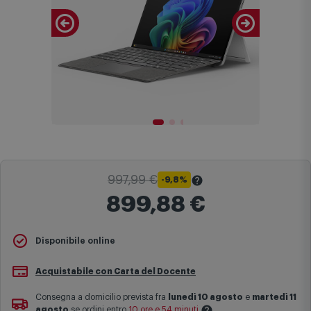
997,99 €
-9,8%
899,88 €
Il
Prezzo Barrato
indica il prezzo più basso degli ultimi 30 giorni
Disponibile online
sul sito comet.it prima dell'applicazione dello sconto.
Maggiori informazioni
Acquistabile con Carta del Docente
Consegna a domicilio prevista fra
lunedì 10 agosto
e
martedì 11
agosto
se ordini entro
10 ore e 54 minuti