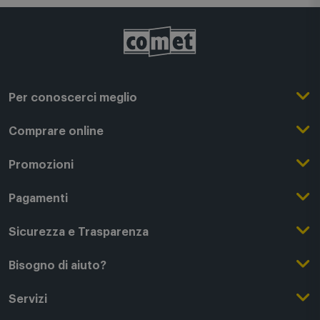
Per conoscerci meglio
Il Gruppo Comet
Comprare online
Punti di forza
Registrati su Comet
Promozioni
Comet Magazine
Acquista Online
Outlet
Pagamenti
Lavora con noi
Clicca e Ritira
Black Friday
Modalità di pagamento
Sicurezza e Trasparenza
Punti di Ritiro
Festa del Papà
Finanziamenti online
Condizioni generali di vendita
Bisogno di aiuto?
Modalità e spese di spedizione
Regali di Natale
Acquista con permuta
Garanzia Legale
Segui il tuo ordine
Servizi
Servizi aggiuntivi di consegna
Regali San Valentino
Fattura (Privati e IVA)