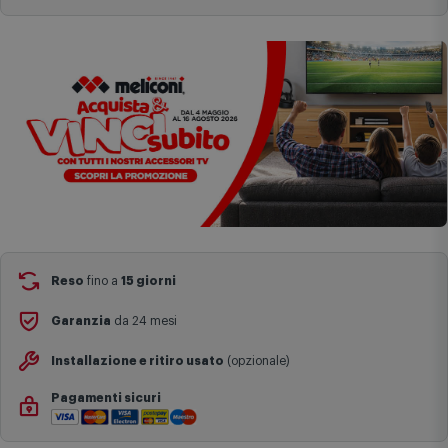
Aggiungi al carrello
complesse come isole e regioni montane, consegna nei periodi
festivi e ricorrenze principali o in circostanze eccezionali).
Si ricorda inoltre che i prodotti acquistati in modalità di
prenotazione verranno spediti a partire dalla data di uscita indicata
nella pagina del prodotto.
Reso
fino a
15 giorni
Garanzia
da 24 mesi
Installazione e ritiro usato
(opzionale)
Pagamenti sicuri