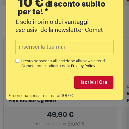
10 €
di sconto subito
Aggiungi al carrello
per te! *
È solo il primo dei vantaggi
esclusivi della newsletter Comet
Prodotti simili
Presto consenso all'iscrizione alla Newsletter di
Comet, come indicato nella
Privacy Policy
Iscriviti Ora
*
Staffe tv
S
con una spesa minima di 100 €
Meliconi Supporto TV 14" - 32" Slimstyle
Plus 100 Sdr Cg Nero
49,90
€