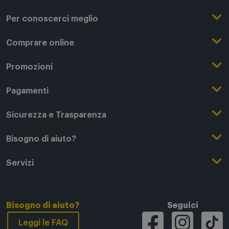
Per conoscerci meglio
Il Gruppo Comet
Comprare online
Punti di forza
Registrati su Comet
Promozioni
Comet Magazine
Acquista Online
Outlet
Pagamenti
Lavora con noi
Clicca e Ritira
Black Friday
Modalità di pagamento
Sicurezza e Trasparenza
Punti di Ritiro
Festa del Papà
Finanziamenti online
Condizioni generali di vendita
Bisogno di aiuto?
Modalità e spese di spedizione
Regali di Natale
Acquista con permuta
Garanzia Legale
Segui il tuo ordine
Servizi
Servizi aggiuntivi di consegna
Regali San Valentino
Fattura (Privati e IVA)
Privacy Policy
Recessi e rimborsi
Card Comet Mia
Termini e Condizioni
Agevolazioni e Esenzioni IVA
Utilizzo dei Cookie
FAQ - domande frequenti
Bisogno di aiuto?
Tech Back
Seguici