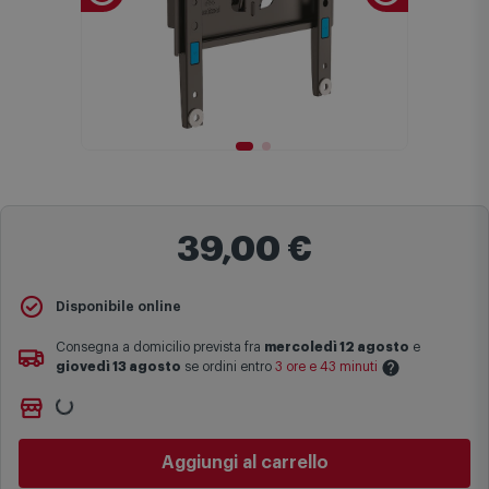
39,00 €
Disponibile online
Consegna a domicilio prevista fra
mercoledì 12 agosto
e
giovedì 13 agosto
se ordini entro
3 ore e 43 minuti
Ritiro gratuito presso
Comet Bologna via Michelino
-
non
Le date previste per la consegna sono una stima approssimativa
disponibile
basata sulle statistiche di consegna in possesso di Comet.
Cambia negozio
I tempi di consegna effettivi potrebbero variare in situazioni
specifiche (ad esempio consegne verso zone logisticamente