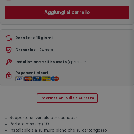
Le date previste per la consegna sono una stima approssimativa
Non vuoi aspettare?
basata sulle statistiche di consegna in possesso di Comet.
Ordinalo online e
Ritiralo gratuitamente
presso
Comet
Aggiungi al carrello
I tempi di consegna effettivi potrebbero variare in situazioni
Bologna via Michelino
-
disponibile da
domani lunedì 10
specifiche (ad esempio consegne verso zone logisticamente
agosto
complesse come isole e regioni montane, consegna nei periodi
Cambia negozio
festivi e ricorrenze principali o in circostanze eccezionali).
Si ricorda inoltre che i prodotti acquistati in modalità di
Reso
fino a
15 giorni
prenotazione verranno spediti a partire dalla data di uscita indicata
nella pagina del prodotto.
Garanzia
da 24 mesi
Installazione e ritiro usato
(opzionale)
Pagamenti sicuri
Informazioni sulla sicurezza
Supporto universale per soundbar
Portata max (kg) 10
Installabile sia su muro pieno che su cartongesso