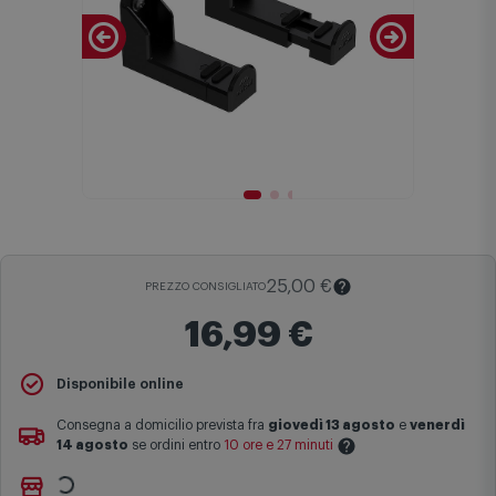
25,00 €
PREZZO CONSIGLIATO
16,99 €
Disponibile online
Il
Prezzo Consigliato
è il prezzo di vendita suggerito al pubblico
dal produttore e viene mostrato al fine di fornire un confronto con il
Consegna a domicilio prevista fra
giovedì 13 agosto
e
venerdì
prezzo finale di vendita anche in assenza di sconti.
14 agosto
se ordini entro
10 ore e 27 minuti
Maggiori informazioni