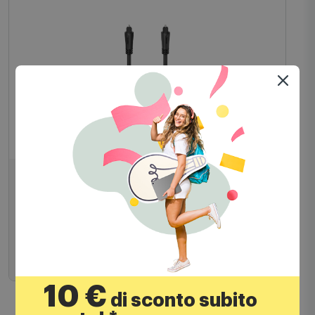
Cavi ed adattatori TV
Mtrading Cavo audio 7205134
13,90
€
14,99 €
PREZZO CONSIGLIATO
Aggiungi al carrello
10 €
di sconto subito