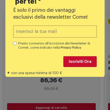
per te! *
Prodotti simili
È solo il primo dei vantaggi
esclusivi della newsletter Comet
Presto consenso all'iscrizione alla Newsletter di
Comet, come indicato nella
Privacy Policy
Accessori per incolonnamento
S
Iscriviti Ora
Meliconi Kit Sovrapposizione per Lavatrice
e Asciugatrice con cassetto - Torre Extra
*
con una spesa minima di 100 €
L60
86,36
€
89,49 €
Aggiungi al carrello