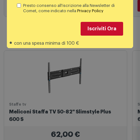
35,00 €
PREZZO CONSIGLIATO
Presto consenso all'iscrizione alla Newsletter di
Comet, come indicato nella
Privacy Policy
Iscriviti Ora
Aggiungi al carrello
*
con una spesa minima di 100 €
Prodotti simili
Staffe tv
S
Meliconi Staffa TV 50-82" Slimstyle Plus
M