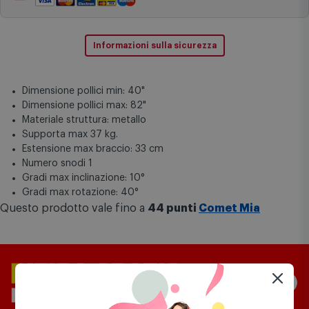
Installazione e ritiro usato
(opzionale)
Pagamenti sicuri
Informazioni sulla sicurezza
Dimensione pollici min: 40"
Dimensione pollici max: 82"
Materiale struttura: metallo
Supporta max 37 kg.
Estensione max braccio: 33 cm
Numero snodi 1
Gradi max inclinazione: 10°
Gradi max rotazione: 40°
Questo prodotto vale fino a
44 punti
Comet Mia