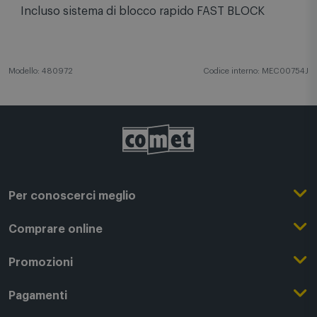
400 SR per TV da 40'' a 82''. Compatibile con VESA
200-300-400, con portata massima di 40 kg a
muro. Struttura in metallo, nero. Made in Italy.
Incluso sistema di blocco rapido FAST BLOCK
Modello: 480972
Codice interno: MEC00754J
Per conoscerci meglio
Il Gruppo Comet
Comprare online
Punti di forza
Registrati su Comet
Promozioni