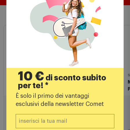
Scelti per te
10 €
di sconto subito
per te! *
È solo il primo dei vantaggi
Altri accessori TV
S
Meliconi Supporto soundbar TV 480529
esclusivi della newsletter Comet
nero
29,99
€