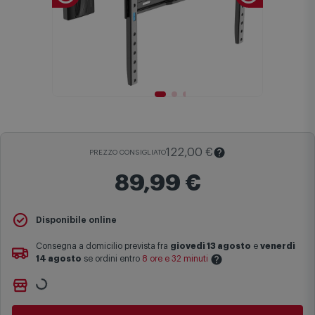
122,00 €
PREZZO CONSIGLIATO
89,99 €
Il
Prezzo Consigliato
è il prezzo di vendita suggerito al pubblico
Disponibile online
dal produttore e viene mostrato al fine di fornire un confronto con il
prezzo finale di vendita anche in assenza di sconti.
Consegna a domicilio prevista fra
giovedì 13 agosto
e
venerdì
14 agosto
se ordini entro
8 ore e 32 minuti
Maggiori informazioni
Non vuoi aspettare?
Le date previste per la consegna sono una stima approssimativa
Ordinalo online e
Ritiralo gratuitamente
presso
Comet
basata sulle statistiche di consegna in possesso di Comet.
Bologna via Michelino
-
disponibile da
domani lunedì 10