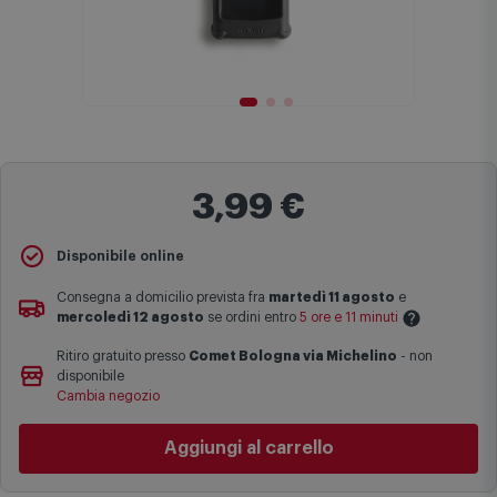
3,99 €
Disponibile online
Consegna a domicilio prevista fra
martedì 11 agosto
e
mercoledì 12 agosto
se ordini entro
5 ore e 11 minuti
Ritiro gratuito presso
Comet Bologna via Michelino
-
non
Le date previste per la consegna sono una stima approssimativa
disponibile
basata sulle statistiche di consegna in possesso di Comet.
Cambia negozio
I tempi di consegna effettivi potrebbero variare in situazioni
specifiche (ad esempio consegne verso zone logisticamente
Aggiungi al carrello
complesse come isole e regioni montane, consegna nei periodi
festivi e ricorrenze principali o in circostanze eccezionali).