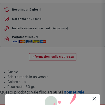
Si ricorda inoltre che i prodotti acquistati in modalità di
prenotazione verranno spediti a partire dalla data di uscita indicata
nella pagina del prodotto.
Reso
fino a
15 giorni
Garanzia
da 24 mesi
Installazione e ritiro usato
(opzionale)
Pagamenti sicuri
Informazioni sulla sicurezza
Guscio
Adatto modello universale
Colore nero
Peso netto 60 gr.
Questo prodotto vale fino a
1 punti
Comet Mia