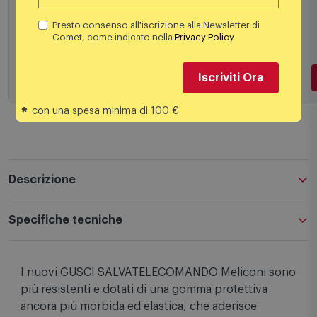
10,50 €
PREZZO CONSIGLIATO
Presto consenso all'iscrizione alla Newsletter di
Comet, come indicato nella
Privacy Policy
Iscriviti Ora
Aggiungi al carrello
*
con una spesa minima di 100 €
Descrizione
Specifiche tecniche
I nuovi GUSCI SALVATELECOMANDO Meliconi sono
più resistenti e dotati di una gomma protettiva
ancora più morbida ed elastica, che aderisce