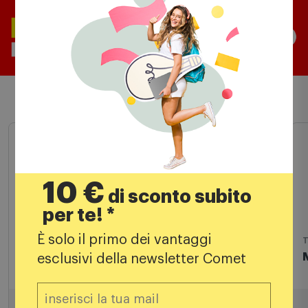
Prodotti simili
10 €
di sconto subito
per te! *
È solo il primo dei vantaggi
Telecomandi
T
MELICONI - GUSCIO M
esclusivi della newsletter Comet
7,90
€