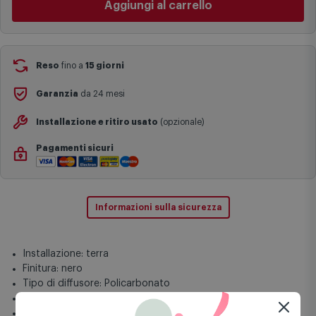
I tempi di consegna effettivi potrebbero variare in situazioni
specifiche (ad esempio consegne verso zone logisticamente
Aggiungi al carrello
complesse come isole e regioni montane, consegna nei periodi
festivi e ricorrenze principali o in circostanze eccezionali).
Si ricorda inoltre che i prodotti acquistati in modalità di
prenotazione verranno spediti a partire dalla data di uscita indicata
nella pagina del prodotto.
Reso
fino a
15 giorni
Garanzia
da 24 mesi
Installazione e ritiro usato
(opzionale)
Pagamenti sicuri
Informazioni sulla sicurezza
Installazione: terra
Finitura: nero
Tipo di diffusore: Policarbonato