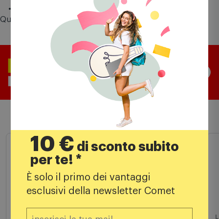
Tipo di lampada: LED
Temperatura colore: 3000K
Alimentazione: integrata
Questo prodotto vale fino a
71 punti
Comet Mia
Prodotti simili
10 €
di sconto subito
per te! *
È solo il primo dei vantaggi
esclusivi della newsletter Comet