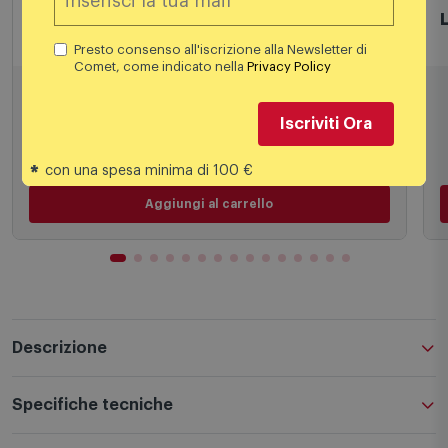
Giardino
L
Lombardo - Kit Line Down Post H500
Presto consenso all'iscrizione alla Newsletter di
Comet, come indicato nella
Privacy Policy
164,50
€
Iscriviti Ora
165,90 €
*
con una spesa minima di 100 €
Aggiungi al carrello
Descrizione
Specifiche tecniche