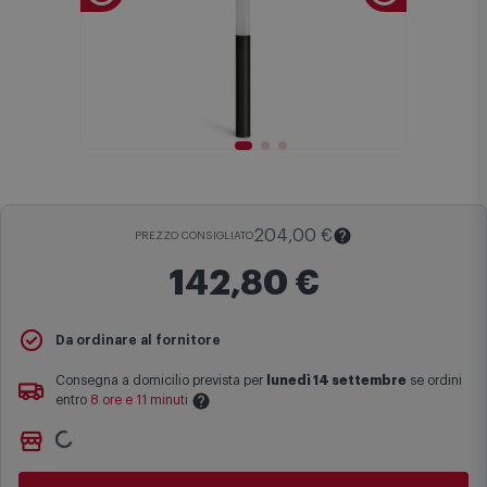
204,00 €
PREZZO CONSIGLIATO
142,80 €
Il
Prezzo Consigliato
è il prezzo di vendita suggerito al pubblico
Da ordinare al fornitore
dal produttore e viene mostrato al fine di fornire un confronto con il
prezzo finale di vendita anche in assenza di sconti.
Consegna a domicilio prevista per
lunedì 14 settembre
se ordini
entro
8 ore e 11 minuti
Maggiori informazioni
Ritiro gratuito presso
Comet Bologna via Michelino
-
non
Le date previste per la consegna sono una stima approssimativa
disponibile
basata sulle statistiche di consegna in possesso di Comet.
Cambia negozio