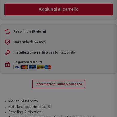
Non vuoi aspettare?
basata sulle statistiche di consegna in possesso di Comet.
Ordinalo online e
Ritiralo gratuitamente
presso
Comet
Aggiungi al carrello
I tempi di consegna effettivi potrebbero variare in situazioni
Bologna via Michelino
-
disponibile da
domani lunedì 10
specifiche (ad esempio consegne verso zone logisticamente
agosto
complesse come isole e regioni montane, consegna nei periodi
Cambia negozio
festivi e ricorrenze principali o in circostanze eccezionali).
Si ricorda inoltre che i prodotti acquistati in modalità di
Reso
fino a
15 giorni
prenotazione verranno spediti a partire dalla data di uscita indicata
nella pagina del prodotto.
Garanzia
da 24 mesi
Installazione e ritiro usato
(opzionale)
Pagamenti sicuri
Informazioni sulla sicurezza
Mouse Bluetooth
Rotella di scorrimento Si
Scrolling 2 direzioni