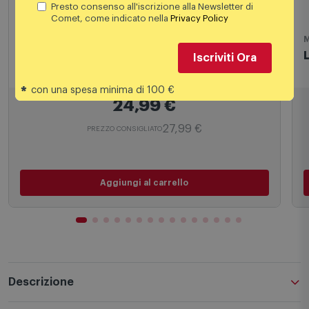
Presto consenso all'iscrizione alla Newsletter di
Comet, come indicato nella
Privacy Policy
Mouse
Microsoft Mouse Wireless I38-00003
Iscriviti Ora
*
con una spesa minima di 100 €
24,99
€
27,99 €
PREZZO CONSIGLIATO
Aggiungi al carrello
Descrizione