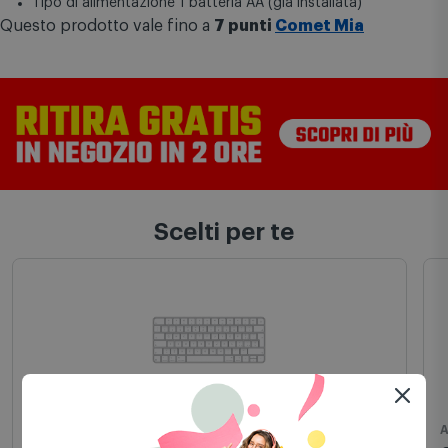
Tipo di alimentazione 1 batteria AA (già installata)
Questo prodotto vale fino a
7 punti
Comet Mia
Scelti per te
Tastiere
A