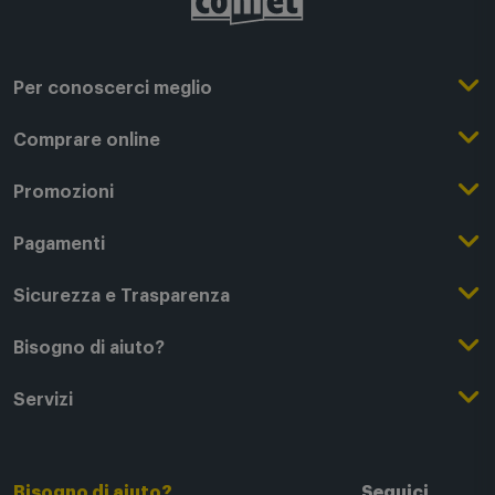
Per conoscerci meglio
Il Gruppo Comet
Comprare online
Punti di forza
Registrati su Comet
Promozioni
Comet Magazine
Acquista Online
Outlet
Pagamenti
Lavora con noi
Clicca e Ritira
Black Friday
Modalità di pagamento
Sicurezza e Trasparenza
Punti di Ritiro
Festa del Papà
Finanziamenti online
Condizioni generali di vendita
Bisogno di aiuto?
Modalità e spese di spedizione
Regali di Natale
Acquista con permuta
Garanzia Legale
Segui il tuo ordine
Servizi
Servizi aggiuntivi di consegna
Regali San Valentino
Fattura (Privati e IVA)
Privacy Policy
Recessi e rimborsi
Card Comet Mia
Termini e Condizioni
Agevolazioni e Esenzioni IVA
Utilizzo dei Cookie
FAQ - domande frequenti
Bisogno di aiuto?
Tech Back
Seguici