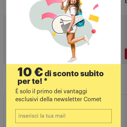
Apple Magic Keyboard - Italiano Mxcl3t/a
Bianco
108,00
€
119,00 €
PREZZO CONSIGLIATO
Aggiungi al carrello
10 €
di sconto subito
per te! *
Prodotti simili
È solo il primo dei vantaggi
esclusivi della newsletter Comet