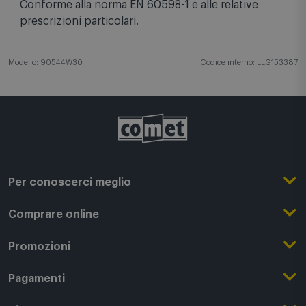
Conforme alla norma EN 60598-1 e alle relative
prescrizioni particolari.
Modello: 90544W30
Codice interno: LLG153387
Per conoscerci meglio
Il Gruppo Comet
Comprare online
Punti di forza
Registrati su Comet
Promozioni
Comet Magazine
Acquista Online
Outlet
Pagamenti
Lavora con noi
Clicca e Ritira
Black Friday