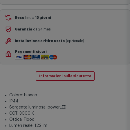
complesse come isole e regioni montane, consegna nei periodi
festivi e ricorrenze principali o in circostanze eccezionali).
Si ricorda inoltre che i prodotti acquistati in modalità di
Reso
fino a
15 giorni
prenotazione verranno spediti a partire dalla data di uscita indicata
nella pagina del prodotto.
Garanzia
da 24 mesi
Installazione e ritiro usato
(opzionale)
Pagamenti sicuri
Informazioni sulla sicurezza
Colore: bianco
IP44
Sorgente luminosa: powerLED
CCT: 3000 K
Ottica: Flood
Lumen reale: 122 lm