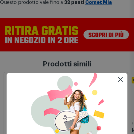
Questo prodotto vale fino a
32 punti
Comet Mia
Prodotti simili
In Stock
Faretti
F
Linea Light - Nitum-R Downlights Bianco -