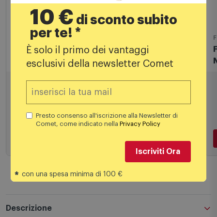
10 €
di sconto subito
per te! *
Faretti da incasso
F
È solo il primo dei vantaggi
Lombardo - FIX 503 Segna Passo Antracite
3,5W LL1200023 (Luce Clada)
esclusivi della newsletter Comet
64,39
€
67,89 €
Presto consenso all'iscrizione alla Newsletter di
Comet, come indicato nella
Privacy Policy
Aggiungi al carrello
Iscriviti Ora
*
con una spesa minima di 100 €
Descrizione