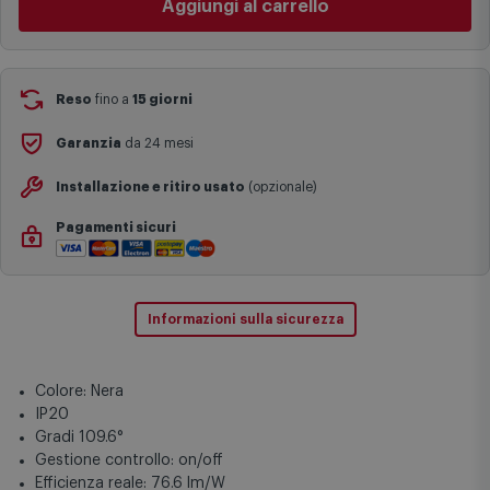
Aggiungi al carrello
complesse come isole e regioni montane, consegna nei periodi
festivi e ricorrenze principali o in circostanze eccezionali).
Si ricorda inoltre che i prodotti acquistati in modalità di
prenotazione verranno spediti a partire dalla data di uscita indicata
nella pagina del prodotto.
Reso
fino a
15 giorni
Garanzia
da 24 mesi
Installazione e ritiro usato
(opzionale)
Pagamenti sicuri
Informazioni sulla sicurezza
Colore: Nera
IP20
Gradi 109.6°
Gestione controllo: on/off
Efficienza reale: 76.6 lm/W