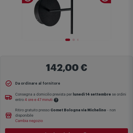
142,00 €
Da ordinare al fornitore
Consegna a domicilio prevista per
lunedì 14 settembre
se ordini
entro
4 ore e 47 minuti
Ritiro gratuito presso
Comet Bologna via Michelino
-
non
Le date previste per la consegna sono una stima approssimativa
disponibile
basata sulle statistiche di consegna in possesso di Comet.
Cambia negozio
I tempi di consegna effettivi potrebbero variare in situazioni
specifiche (ad esempio consegne verso zone logisticamente