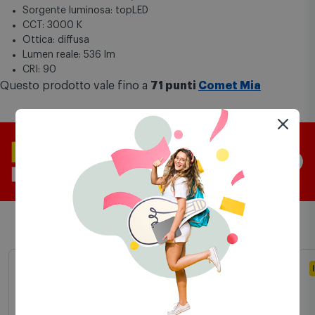
Sorgente luminosa: topLED
CCT: 3000 K
Ottica: diffusa
Lumen reale: 536 lm
CRI: 90
Questo prodotto vale fino a
71 punti
Comet Mia
Prodotti simili
In Stock