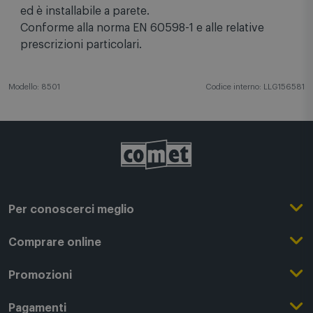
ed è installabile a parete.
Conforme alla norma EN 60598-1 e alle relative
prescrizioni particolari.
Modello: 8501
Codice interno: LLG156581
Per conoscerci meglio
Il Gruppo Comet
Comprare online
Punti di forza
Registrati su Comet
Promozioni
Comet Magazine
Acquista Online
Outlet
Pagamenti