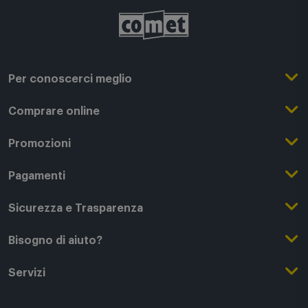
Per conoscerci meglio
Il Gruppo Comet
Comprare online
Punti di forza
Registrati su Comet
Promozioni
Comet Magazine
Acquista Online
Outlet
Pagamenti
Lavora con noi
Clicca e Ritira
Black Friday
Modalità di pagamento
Sicurezza e Trasparenza
Punti di Ritiro
Festa del Papà
Finanziamenti online
Condizioni generali di vendita
Bisogno di aiuto?
Modalità e spese di spedizione
Regali di Natale
Acquista con permuta
Garanzia Legale
Segui il tuo ordine
Servizi
Servizi aggiuntivi di consegna
Regali San Valentino
Fattura (Privati e IVA)
Privacy Policy
Recessi e rimborsi
Card Comet Mia