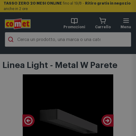
TASSO ZERO 20 MESI ONLINE
fino al 19/8 -
Ritiro gratis in negozio
anche in 2 ore
Promozioni
Carrello
Menu
Linea Light - Metal W Parete