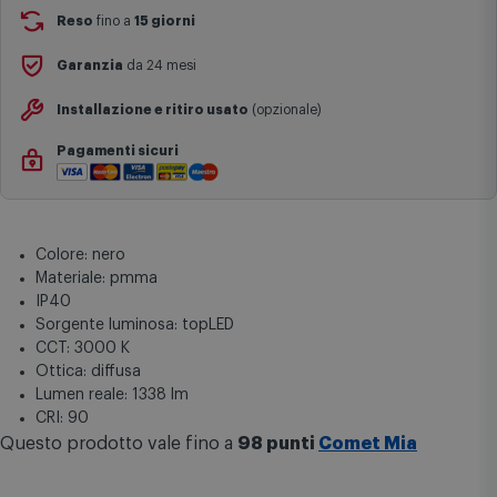
Si ricorda inoltre che i prodotti acquistati in modalità di
Reso
fino a
15 giorni
prenotazione verranno spediti a partire dalla data di uscita indicata
nella pagina del prodotto.
Garanzia
da 24 mesi
Installazione e ritiro usato
(opzionale)
Pagamenti sicuri
Colore: nero
Materiale: pmma
IP40
Sorgente luminosa: topLED
CCT: 3000 K
Ottica: diffusa
Lumen reale: 1338 lm
CRI: 90
Questo prodotto vale fino a
98 punti
Comet Mia