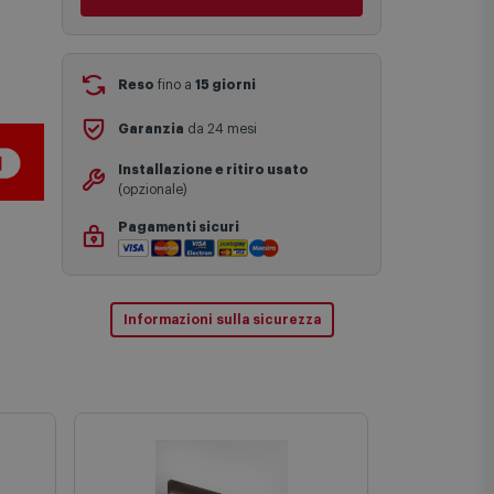
Comet.
Aggiungi al carrello
I tempi di consegna effettivi potrebbero
variare in situazioni specifiche (ad
esempio consegne verso zone
logisticamente complesse come isole e
regioni montane, consegna nei periodi
Reso
fino a
15 giorni
festivi e ricorrenze principali o in
circostanze eccezionali).
Garanzia
da 24 mesi
Si ricorda inoltre che i prodotti
acquistati in modalità di prenotazione
Installazione e ritiro usato
verranno spediti a partire dalla data di
(opzionale)
uscita indicata nella pagina del
prodotto.
Pagamenti sicuri
Informazioni sulla sicurezza