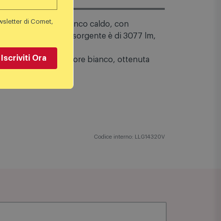
wsletter di Comet,
a LED, di colore bianco caldo, con
usso luminoso della sorgente è di 3077 lm,
Iscriviti Ora
on una finitura di colore bianco, ottenuta
Codice interno: LLG14320V