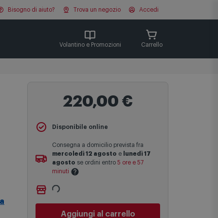
Bisogno di aiuto?
Trova un negozio
Accedi
Cerca
Volantino e Promozioni
Carrello
220,00 €
Disponibile online
Consegna a domicilio prevista fra
mercoledì 12 agosto
e
lunedì 17
agosto
se ordini entro
5 ore e 57
minuti
Ritiro gratuito presso
Comet Bologna
Le date previste per la consegna sono
via Michelino
-
non disponibile
a
una stima approssimativa basata sulle
Cambia negozio
statistiche di consegna in possesso di