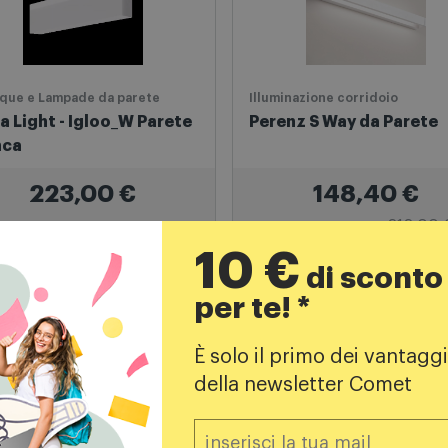
ique e Lampade da parete
Illuminazione corridoio
a Light - Igloo_W Parete
Perenz S Way da Parete
nca
223,00
€
148,40
€
10 €
212,00 
PREZZO CONSIGLIATO
di sconto
per te! *
Aggiungi al carrello
Aggiungi al carrello
È solo il primo dei vantaggi
della newsletter Comet