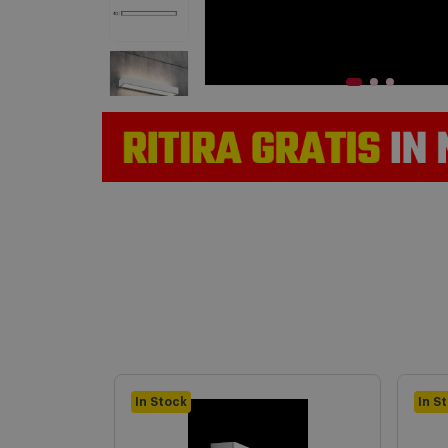
In Stock
In S