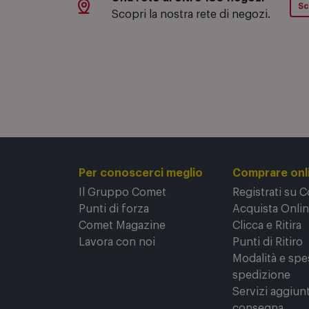
Una rete di oltre 130 negozi
Sc
Scopri la nostra rete di negozi.
Per conoscerci meglio
Comprare onl
Il Gruppo Comet
Registrati su 
Punti di forza
Acquista Onli
Comet Magazine
Clicca e Ritira
Lavora con noi
Punti di Ritiro
Modalità e spe
spedizione