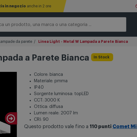
tis in negozio
anche in 2 ore
Lampade da parete
Linea Light - Metal W Lampada a Parete Bianca
ampada a Parete Bianca
In Stock
Colore: bianca
Materiale: pmma
IP40
Sorgente luminosa: topLED
CCT: 3000 K
Ottica: diffusa
Lumen reale: 2007 lm
CRI: 90
Questo prodotto vale fino a
110 punti
Comet Mi