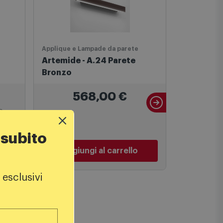
Applique e Lampade da parete
Applique e 
Artemide - A.24 Parete
Linea Lig
Bronzo
568,00
€
1
€
 subito
Aggiungi al carrello
Aggiu
 esclusivi