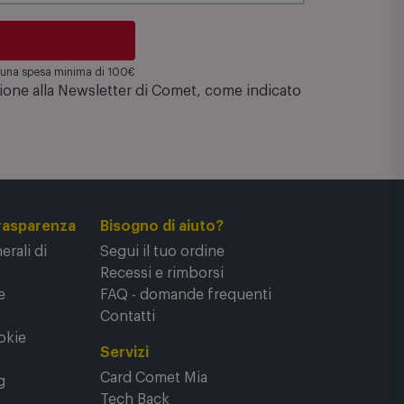
su una spesa minima di 100€
zione alla Newsletter di Comet, come indicato
rasparenza
Bisogno di aiuto?
rali di
Segui il tuo ordine
Recessi e rimborsi
e
FAQ - domande frequenti
Contatti
okie
Servizi