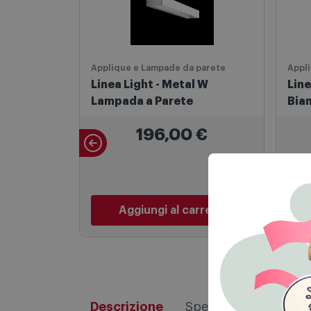
Applique e Lampade da parete
Appl
Linea Light - Metal W
Line
Lampada a Parete
Bia
196,00
€
Aggiungi al carrello