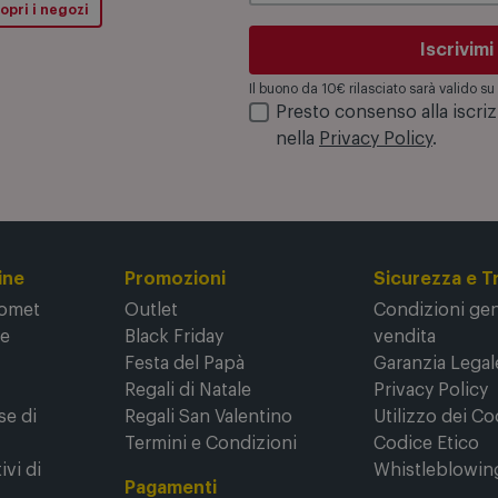
opri i negozi
Iscrivimi
Il buono da 10€ rilasciato sarà valido 
Presto consenso alla iscri
nella
Privacy Policy
.
ine
Promozioni
Sicurezza e T
Comet
Outlet
Condizioni gene
ne
Black Friday
vendita
Festa del Papà
Garanzia Legal
Regali di Natale
Privacy Policy
se di
Regali San Valentino
Utilizzo dei Co
Termini e Condizioni
Codice Etico