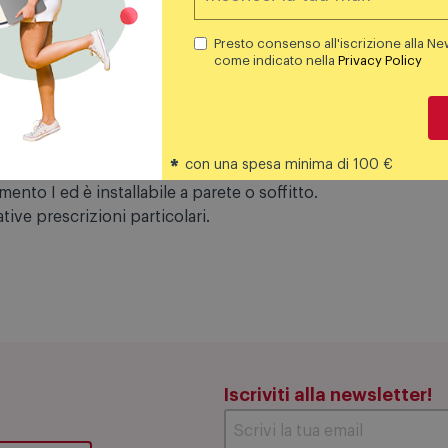
Presto consenso all'iscrizione alla Ne
come indicato nella
Privacy Policy
pia emissione per applicazione indoor. La sorgente luminos
a da 72 LED topled, con una CCT 3000 K ed un CRI 90; il fl
vorazione di satinatura; la montatura è prodotta in ferro, c
*
con una spesa minima di 100 €
e è IP40; il peso complessivo è di 1.475 kg.
 30 W.
ento I ed è installabile a parete o soffitto.
ive prescrizioni particolari.
Iscriviti alla newsletter!