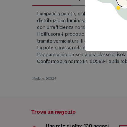
Descrizione
Specifiche tecniche
Lampada a parete, plafone e plafone a dop
distribuzione luminosa Diffusa, è compost
con un'efficienza nominale di 118.3 lm/W.
Il diffusore è prodotto in pmma, con una la
tramite verniciatura. Il grado di protezion
La potenza assorbita dall'apparecchio è di
L'apparecchio presenta una classe di isolam
Conforme alla norma EN 60598-1 e alle relat
Modello: 90324
Trova un negozio