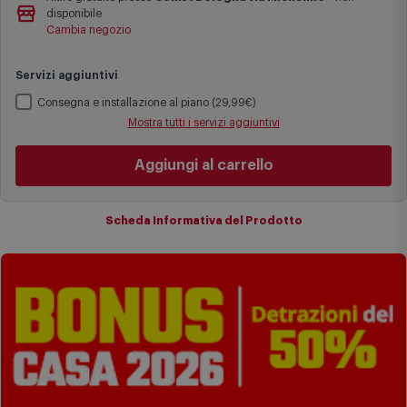
Le date previste per la consegna sono una stima approssimativa
disponibile
basata sulle statistiche di consegna in possesso di Comet.
Cambia negozio
I tempi di consegna effettivi potrebbero variare in situazioni
specifiche (ad esempio consegne verso zone logisticamente
Servizi aggiuntivi
complesse come isole e regioni montane, consegna nei periodi
festivi e ricorrenze principali o in circostanze eccezionali).
Consegna e installazione al piano (29,99€)
Si ricorda inoltre che i prodotti acquistati in modalità di
Mostra tutti i servizi aggiuntivi
prenotazione verranno spediti a partire dalla data di uscita indicata
nella pagina del prodotto.
Aggiungi al carrello
Scheda Informativa del Prodotto