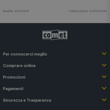
Modello: WT1210EGF
Codice interno: GOD028386
Per conoscerci meglio
Il Gruppo Comet
Comprare online
Punti di forza
Registrati su Comet
Promozioni
Comet Magazine
Acquista Online
Outlet
Pagamenti
Lavora con noi
Clicca e Ritira
Black Friday
Modalità di pagamento
Sicurezza e Trasparenza
Punti di Ritiro
Festa del Papà
Finanziamenti online