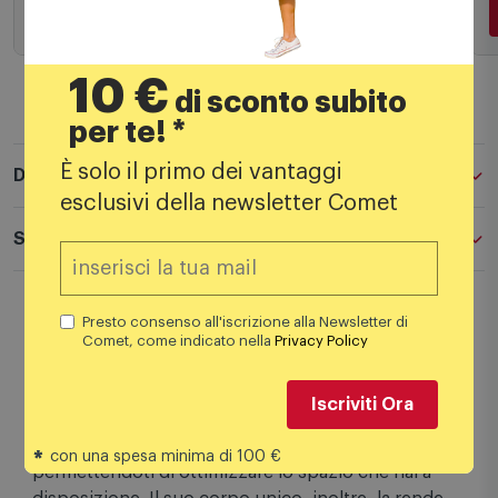
Aggiungi al carrello
10 €
di sconto subito
per te! *
È solo il primo dei vantaggi
Descrizione
esclusivi della newsletter Comet
Specifiche tecniche
Una nuova soluzione che combina la lavatrice e
Presto consenso all'iscrizione alla Newsletter di
Comet, come indicato nella
Privacy Policy
l'asciugatrice in un design elegante che ottimizza
l'ingombro.
Iscriviti Ora
Rispetto agli elettrodomestici affiancati o impilati, la
LG WashTower è meno ingombrante,
*
con una spesa minima di 100 €
permettendoti di ottimizzare lo spazio che hai a