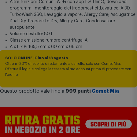
Altre funzioni: Comuni: Wi-Fi con app LG ThinQ, download
programmi, monitoraggio elettrodomestici ;Lavatrice: AIDD,
TurboWash 360, Lavaggio a vapore, Allergy Care; Asciugatrice:
Dual Dry, Prepare to Dry, Allergy Care, Condensatore
autopulente
Volume cestello: 80 l
Classe emissione rumore centrifuga: A
A x L x P: 165,5 cm x 60 cm x 66 cm
SOLO ONLINE | Fino al 13 agosto
Ottieni -20% di sconto direttamente a carrello, solo con Comet Mia.
Effettua il login e collega la tessera al tuo account prima di procedere con
l'ordine.
Questo prodotto vale fino a
999 punti
Comet Mia