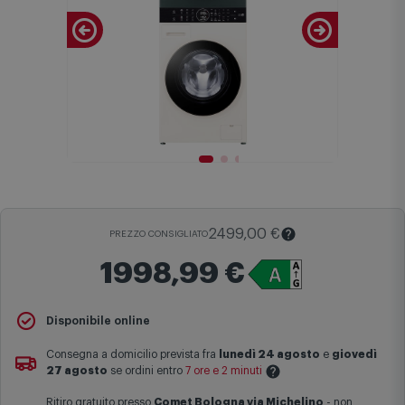
2499,00 €
PREZZO CONSIGLIATO
1998,99 €
Il
Prezzo Consigliato
è il prezzo di vendita suggerito al pubblico
Disponibile online
dal produttore e viene mostrato al fine di fornire un confronto con il
prezzo finale di vendita anche in assenza di sconti.
Consegna a domicilio prevista fra
lunedì 24 agosto
e
giovedì
27 agosto
se ordini entro
7 ore e 2 minuti
Maggiori informazioni
Ritiro gratuito presso
Comet Bologna via Michelino
-
non