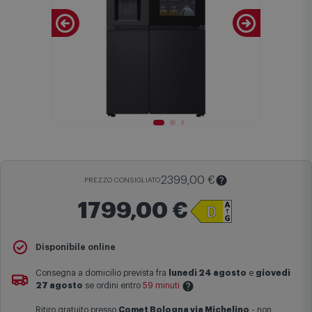
2399,00 €
PREZZO CONSIGLIATO
1799,00 €
Il
Prezzo Consigliato
è il prezzo di vendita suggerito al pubblico
Disponibile online
dal produttore e viene mostrato al fine di fornire un confronto con il
prezzo finale di vendita anche in assenza di sconti.
Consegna a domicilio prevista fra
lunedì 24 agosto
e
giovedì
27 agosto
se ordini entro
59 minuti
Maggiori informazioni
Ritiro gratuito presso
Comet Bologna via Michelino
-
non