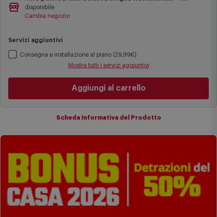
Le date previste per la consegna sono una stima approssimativa
disponibile
basata sulle statistiche di consegna in possesso di Comet.
Cambia negozio
I tempi di consegna effettivi potrebbero variare in situazioni
specifiche (ad esempio consegne verso zone logisticamente
Servizi aggiuntivi
complesse come isole e regioni montane, consegna nei periodi
festivi e ricorrenze principali o in circostanze eccezionali).
Consegna e installazione al piano (29,99€)
Si ricorda inoltre che i prodotti acquistati in modalità di
Mostra tutti i servizi aggiuntivi
prenotazione verranno spediti a partire dalla data di uscita indicata
nella pagina del prodotto.
Aggiungi al carrello
Scheda Informativa del Prodotto