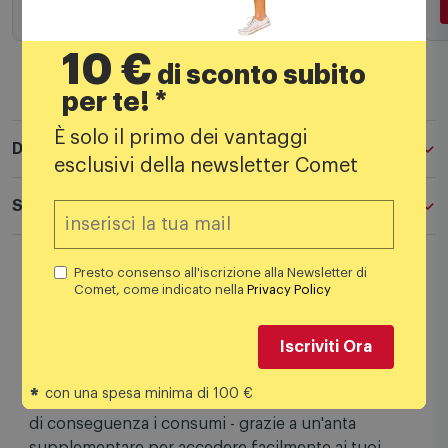
Aggiungi al carrello
10 €
di sconto subito
per te! *
È solo il primo dei vantaggi
Descrizione
esclusivi della newsletter Comet
Specifiche tecniche
Presto consenso all'iscrizione alla Newsletter di
InstaView Door-in-Door™ Quante volte ti è capitato
Comet, come indicato nella
Privacy Policy
di aprire il frigorifero anche solo per guardare cosa
ti è rimasto? Con la tecnologia InstaView™ ti basta
Iscriviti Ora
bussare due volte sul vetro per vedere cos'hai
all'interno del frigo. Il sistema Door-in-Door, inoltre,
*
con una spesa minima di 100 €
ti permette di ridurre le dispersioni di aria fredda - e
di conseguenza i consumi - grazie a un'anta