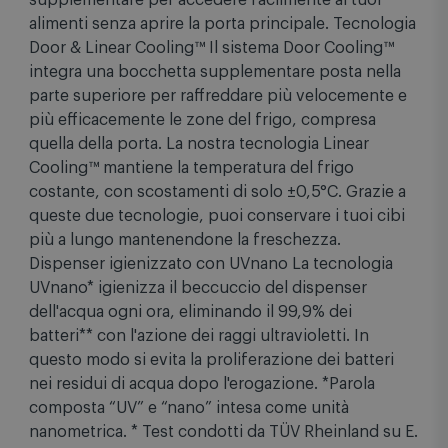
supplementare per accedere facilmente ai tuoi
alimenti senza aprire la porta principale. Tecnologia
Door & Linear Cooling™ Il sistema Door Cooling™
integra una bocchetta supplementare posta nella
parte superiore per raffreddare più velocemente e
più efficacemente le zone del frigo, compresa
quella della porta. La nostra tecnologia Linear
Cooling™ mantiene la temperatura del frigo
costante, con scostamenti di solo ±0,5°C. Grazie a
queste due tecnologie, puoi conservare i tuoi cibi
più a lungo mantenendone la freschezza.
Dispenser igienizzato con UVnano La tecnologia
UVnano* igienizza il beccuccio del dispenser
dell'acqua ogni ora, eliminando il 99,9% dei
batteri** con l'azione dei raggi ultravioletti. In
questo modo si evita la proliferazione dei batteri
nei residui di acqua dopo l'erogazione. *Parola
composta “UV” e “nano” intesa come unità
nanometrica. * Test condotti da TÜV Rheinland su E.