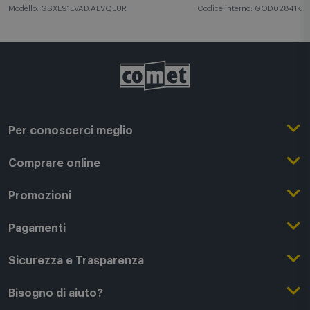
Modello: GSXE91EVAD.AEVQEUR
Codice interno: GOD02841K
Per conoscerci meglio
Il Gruppo Comet
Comprare online
Punti di forza
Registrati su Comet
Promozioni
Comet Magazine
Acquista Online
Outlet
Pagamenti
Lavora con noi
Clicca e Ritira
Black Friday
Modalità di pagamento
Sicurezza e Trasparenza
Punti di Ritiro
Festa del Papà
Finanziamenti online
Condizioni generali di vendita
Bisogno di aiuto?
Modalità e spese di spedizione
Regali di Natale