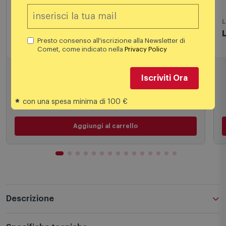
Lego
L
Lego® Mech Darth Maul 75411
Presto consenso all'iscrizione alla Newsletter di
Comet, come indicato nella
Privacy Policy
10,49
€
Iscriviti Ora
14,99 €
PREZZO CONSIGLIATO
*
con una spesa minima di 100 €
Aggiungi al carrello
Descrizione