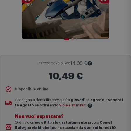
14,99 €
PREZZO CONSIGLIATO
10,49 €
Disponibile online
Il
Prezzo Consigliato
è il prezzo di vendita suggerito al pubblico
dal produttore e viene mostrato al fine di fornire un confronto con il
Consegna a domicilio prevista fra
giovedì 13 agosto
e
venerdì
prezzo finale di vendita anche in assenza di sconti.
14 agosto
se ordini entro
9 ore e 18 minuti
Maggiori informazioni
Non vuoi aspettare?
Le date previste per la consegna sono una stima approssimativa
Ordinalo online e
Ritiralo gratuitamente
presso
Comet
basata sulle statistiche di consegna in possesso di Comet.
Bologna via Michelino
-
disponibile da
domani lunedì 10
I tempi di consegna effettivi potrebbero variare in situazioni