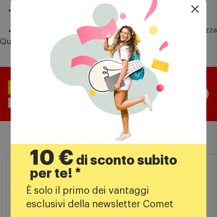
shooter
Include la testa di R7-D4, applicabile alla fusoliera davanti
allacabina di pilotaggio
Misura 3 cm di altezza, 11 cm di lunghezza e 8 cm di larghezza
Questo prodotto vale fino a
5 punti
Comet Mia
Prodotti simili
10 €
di sconto subito
per te! *
È solo il primo dei vantaggi
esclusivi della newsletter Comet