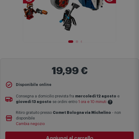
19,99 €
Disponibile online
Consegna a domicilio prevista fra
mercoledì 12 agosto
e
giovedì 13 agosto
se ordini entro
1 ora e 10 minuti
Ritiro gratuito presso
Comet Bologna via Michelino
-
non
Le date previste per la consegna sono una stima approssimativa
disponibile
basata sulle statistiche di consegna in possesso di Comet.
Cambia negozio
I tempi di consegna effettivi potrebbero variare in situazioni
specifiche (ad esempio consegne verso zone logisticamente
Aggiungi al carrello