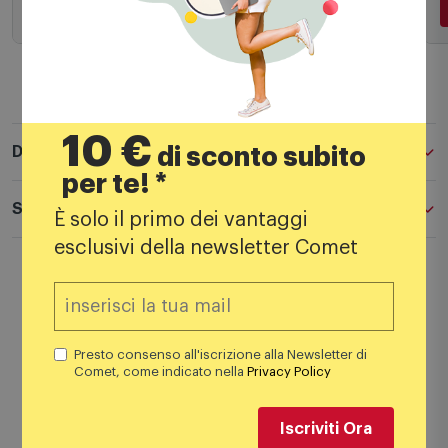
Aggiungi al carrello
10 €
di sconto subito
Descrizione
per te! *
Specifiche tecniche
È solo il primo dei vantaggi
esclusivi della newsletter Comet
Ogni giovane supereroe sarà orgoglioso di
possedere questa astronave giocattolo LEGO®
Marvel costruibile per i bambini. Il set costruibile
Warbird di Rocket vs. Ronan (76278) consente ai
Presto consenso all'iscrizione alla Newsletter di
Comet, come indicato nella
Privacy Policy
bambini e alle bambine dagli 8 anni in su di ricreare
la battaglia di Xandar dei Guardiani della Galassia
Marvel Studios e di sfrecciare nello spazio in
Iscriviti Ora