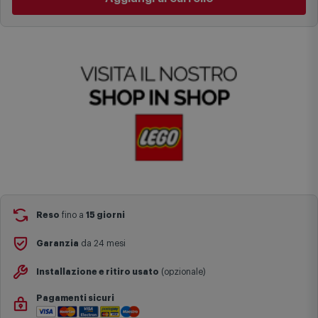
complesse come isole e regioni montane, consegna nei periodi
festivi e ricorrenze principali o in circostanze eccezionali).
Si ricorda inoltre che i prodotti acquistati in modalità di
prenotazione verranno spediti a partire dalla data di uscita indicata
nella pagina del prodotto.
Reso
fino a
15 giorni
Garanzia
da 24 mesi
Installazione e ritiro usato
(opzionale)
Pagamenti sicuri