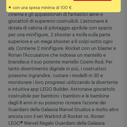
infinite avventure. Questo regalo Guardiani della
Galassia Marvel Studios è perfetto per gli amanti del
*
con una spesa minima di 100 €
cinema e gli appassionati di fantastici aerei e
giocattoli di supereroi costruibili. L’astronave è
dotata di cabina di pilotaggio apribile con spazio
per una minifigure, 2 shooter a molla sulla parte
superiore e un mega shooter a 6 colpi sotto ogni
ala. Contiene 2 minifigure: Rocket con un blaster e
Ronan l’Accusatore che indossa un mantello e
brandisce il suo potente martello Cosmi-Rod. Per
tanto divertimento digitale in più, i costruttori
possono ingrandire, ruotare i modelli in 3D e
monitorare i loro progressi utilizzando la divertente
e intuitiva app LEGO Builder. Astronave giocattolo
costruibile per bambini: i bambini e le bambine
dagli 8 anni in su possono ricreare l’azione dei
Guardiani della Galassia Marvel Studios e molto altro
ancora con il set Warbird di Rocket vs. Ronan
LEGO® Marvel Regalo Guardiani della Galassia