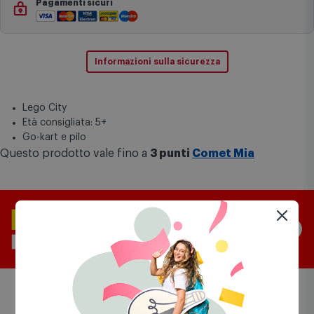
Pagamenti sicuri
Informazioni sulla sicurezza
Lego City
Età consigliata: 5+
Go-kart e pilo
Questo prodotto vale fino a
3 punti
Comet Mia
Prodotti simili