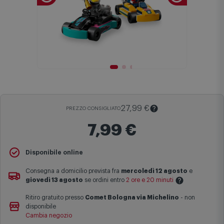
27,99 €
PREZZO CONSIGLIATO
7,99 €
Disponibile online
Il
Prezzo Consigliato
è il prezzo di vendita suggerito al pubblico
dal produttore e viene mostrato al fine di fornire un confronto con il
Consegna a domicilio prevista fra
mercoledì 12 agosto
e
prezzo finale di vendita anche in assenza di sconti.
giovedì 13 agosto
se ordini entro
2 ore e 20 minuti
Maggiori informazioni
Ritiro gratuito presso
Comet Bologna via Michelino
-
non
Le date previste per la consegna sono una stima approssimativa
disponibile
basata sulle statistiche di consegna in possesso di Comet.
Cambia negozio
I tempi di consegna effettivi potrebbero variare in situazioni