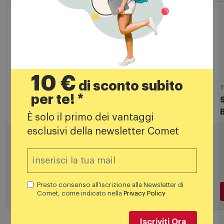
10 €
di sconto subito
Lego
T
per te! *
Lego® Space Shuttle - 31134
È solo il primo dei vantaggi
esclusivi della newsletter Comet
10,99
€
Presto consenso all'iscrizione alla Newsletter di
Aggiungi al carrello
Comet, come indicato nella
Privacy Policy
Iscriviti Ora