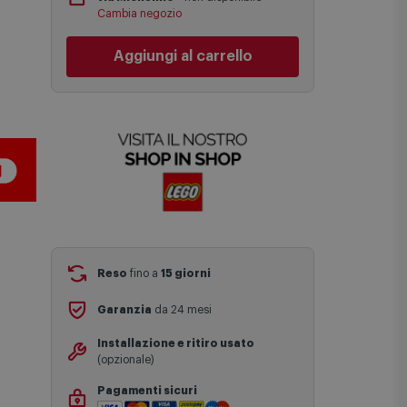
una stima approssimativa basata sulle
Cambia negozio
statistiche di consegna in possesso di
Comet.
Aggiungi al carrello
I tempi di consegna effettivi potrebbero
variare in situazioni specifiche (ad
esempio consegne verso zone
logisticamente complesse come isole e
regioni montane, consegna nei periodi
festivi e ricorrenze principali o in
circostanze eccezionali).
Si ricorda inoltre che i prodotti
acquistati in modalità di prenotazione
verranno spediti a partire dalla data di
uscita indicata nella pagina del
prodotto.
Reso
fino a
15 giorni
Garanzia
da 24 mesi
Installazione e ritiro usato
(opzionale)
Pagamenti sicuri