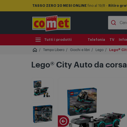
TASSO ZERO 20 MESI ONLINE
fino al 19/8 -
Ritiro gra
Tutti i prodotti
Telefonia
TV
Info
Tempo Libero
Giochi e libri
Lego
Lego® Cit
Lego® City Auto da cors