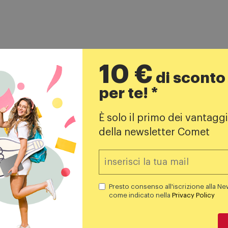
10 €
di sconto
per te! *
Prodotti simili
È solo il primo dei vantaggi
tà
della newsletter Comet
Presto consenso all'iscrizione alla Ne
come indicato nella
Privacy Policy
tphone
Lego
sung Galaxy A27 5G
Lego BATTAGLIA AD
6+128GB Black
ARLONG PARK 75638