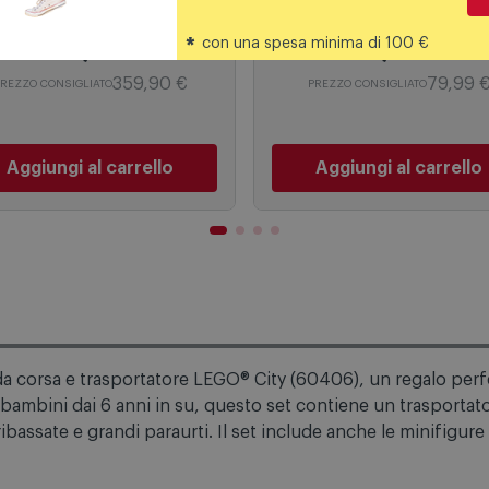
*
con una spesa minima di 100 €
262,99
€
55,99
€
359,90 €
79,99 
REZZO CONSIGLIATO
PREZZO CONSIGLIATO
Aggiungi al carrello
Aggiungi al carrello
 da corsa e trasportatore LEGO® City (60406), un regalo perf
 bambini dai 6 anni in su, questo set contiene un trasporta
bassate e grandi paraurti. Il set include anche le minifigure