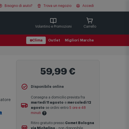
Bisogno di aiuto?
Trova un negozio
Accedi
Cerca
Volantino e Promozioni
Carrello
❄️
Clima
Outlet
Migliori Marche
59,99 €
Disponibile online
Consegna a domicilio prevista fra
tatore
martedì 11 agosto
e
mercoledì 12
agosto
se ordini entro
5 ore e 48
a
minuti
Ritiro gratuito presso
Comet Bologna
Le date previste per la consegna sono
via Michelino
-
non disponibile