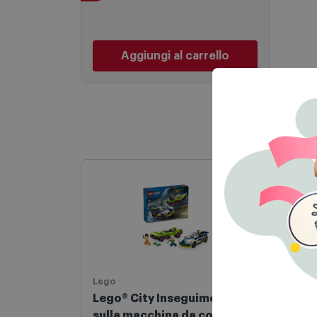
Aggiungi al carrello
Novi
Lego
Smar
Lego® City Inseguimento
Sam
sulla macchina da corsa