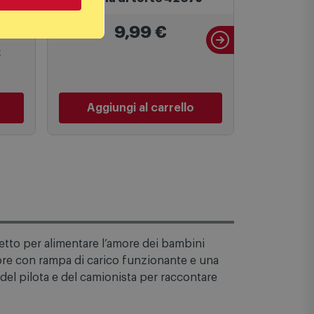
9,99
€
2
€
PREZZO C
Aggiungi al carrello
Aggiu
etto per alimentare l’amore dei bambini
tore con rampa di carico funzionante e una
 del pilota e del camionista per raccontare