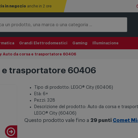
tis in negozio
anche in 2 ore
rmatica
Grandi Elettrodomestici
Gaming
Illuminazione
y Auto da corsa e trasportatore 60406
a e trasportatore 60406
Tipo di prodotto: LEGO® City (60406)
Età: 6+
Pezzi: 328
Descrizione del prodotto: Auto da corsa e traspor
LEGO® City (60406)
Questo prodotto vale fino a
29 punti
Comet Mi