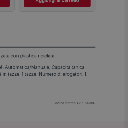
Aggiungi al carrello
Aggiu
ta con plastica riciclata.
fé: Automatica/Manuale, Capacità tanica
 in tazze: 1 tazze, Numero di erogatori: 1.
Codice interno: LZZ00135D