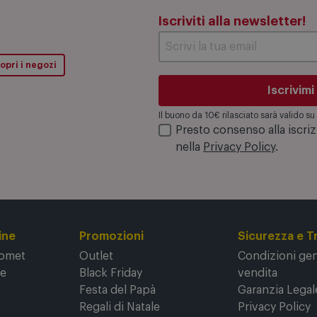
Iscriviti alla newsletter!
opri i negozi
Iscrivimi
Il buono da 10€ rilasciato sarà valido 
Presto consenso alla iscri
nella
Privacy Policy
.
ine
Promozioni
Sicurezza e T
Comet
Outlet
Condizioni gene
ne
Black Friday
vendita
Festa del Papà
Garanzia Legal