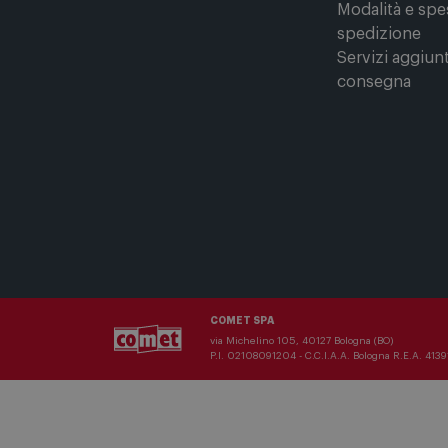
Lavora con noi
Punti di Ritiro
Modalità e spe
spedizione
Servizi aggiunt
consegna
COMET SPA
via Michelino 105, 40127 Bologna (BO)
P.I. 02108091204 - C.C.I.A.A. Bologna R.E.A. 41