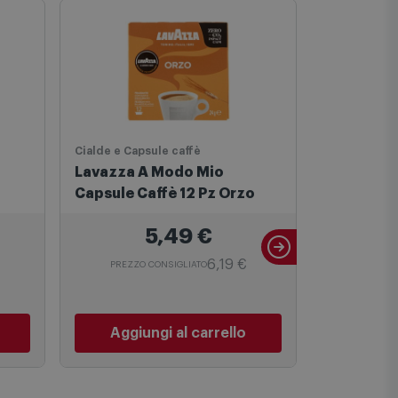
Cialde e Capsule caffè
Cialde e Cap
Lavazza A Modo Mio
Lavazza 
Capsule Caffè 12 Pz Orzo
Capsule C
Crema&G
5,49
€
6,19 €
PREZZO CONSIGLIATO
PREZZO 
Aggiungi al carrello
Aggiu