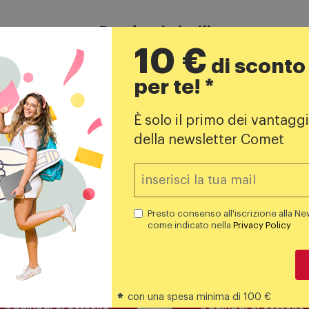
10 €
Prodotti simili
di sconto
per te! *
È solo il primo dei vantaggi
della newsletter Comet
hine caffè espresso
Macchine caffè espresso
azza Macchina da Caffè
De'Longhi Macchina
Presto consenso all'iscrizione alla Ne
y Eco 18000519 Nero
Automatica per Caffè
come indicato nella
Privacy Policy
Rivelia EXAM440.55.G Gr
69,99
€
591,00
€
99,90 €
899,99 
PREZZO CONSIGLIATO
PREZZO CONSIGLIATO
*
con una spesa minima di 100 €