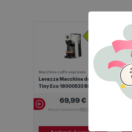
Macchine caffè espresso
Macc
Lavazza Macchina da Caffè
Lav
Tiny Eco 18000533 Bianco
Tin
69,99
€
99,90 €
PREZZO CONSIGLIATO