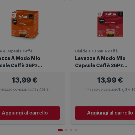
Scelti per te
e e Capsule caffè
Cialde e Capsule caffè
azza A Modo Mio
Lavazza A Modo Mio
sule Caffè 36Pz
Capsule Caffè 36Pz
izioso 8200
Passionale 8715
13,99
€
13,99
€
15,49 €
15,49 €
PREZZO CONSIGLIATO
PREZZO CONSIGLIATO
Aggiungi al carrello
Aggiungi al carrello