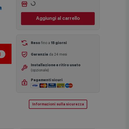
Ritiro gratuito presso
Comet Bologna
Le date previste per la consegna sono
a
via Michelino
-
non disponibile
una stima approssimativa basata sulle
Cambia negozio
statistiche di consegna in possesso di
Comet.
Aggiungi al carrello
I tempi di consegna effettivi potrebbero
variare in situazioni specifiche (ad
esempio consegne verso zone
logisticamente complesse come isole e
regioni montane, consegna nei periodi
Reso
fino a
15 giorni
festivi e ricorrenze principali o in
circostanze eccezionali).
Garanzia
da 24 mesi
Si ricorda inoltre che i prodotti
acquistati in modalità di prenotazione
Installazione e ritiro usato
verranno spediti a partire dalla data di
(opzionale)
uscita indicata nella pagina del
prodotto.
Pagamenti sicuri
Informazioni sulla sicurezza