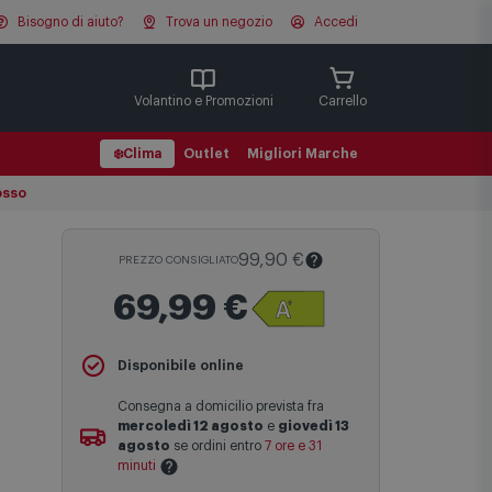
Bisogno di aiuto?
Trova un negozio
Accedi
Cerca
Volantino e Promozioni
Carrello
❄️
Clima
Outlet
Migliori Marche
osso
99,90 €
PREZZO CONSIGLIATO
69,99 €
Il
Prezzo Consigliato
è il prezzo di
Disponibile online
vendita suggerito al pubblico dal
produttore e viene mostrato al fine di
Consegna a domicilio prevista fra
fornire un confronto con il prezzo finale
mercoledì 12 agosto
e
giovedì 13
di vendita anche in assenza di sconti.
agosto
se ordini entro
7 ore e 31
minuti
Maggiori informazioni