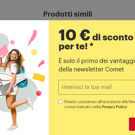
Aggiungi al carrello
Aggiungi al carrello
10 €
di sconto
Prodotti simili
per te! *
Bonus Casa 2026
È solo il primo dei vantaggi
della newsletter Comet
hine caffè espresso
Frigoriferi combinati
Presto consenso all'iscrizione alla Ne
come indicato nella
Privacy Policy
ips Macchina del caffè
Candy Frigorifero
erautomatica SERIES
Combianto Ccg3l517ew
0 LATTEGO EP2334/10
Bianco
289,00
€
235,99
€