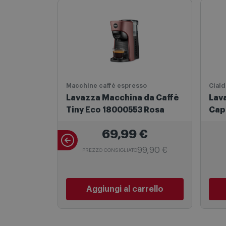
Macchine caffè espresso
Ciald
Lavazza Macchina da Caffè
Lav
Tiny Eco 18000553 Rosa
Cap
Cre
69,99
€
99,90 €
PREZZO CONSIGLIATO