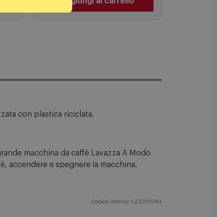
€
149,00 €
PREZZO CONSIGLIATO
PREZZO C
Aggiungi al carrello
Aggiu
ta con plastica riciclata.
na grande macchina da caffè Lavazza A Modo
ffè, accendere e spegnere la macchina.