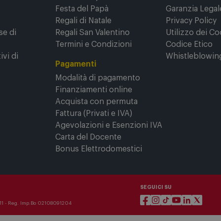
ine
Promozioni
Sicurezza e T
Comet
Outlet
Condizioni gene
ne
Black Friday
vendita
Festa del Papà
Garanzia Legal
Regali di Natale
Privacy Policy
se di
Regali San Valentino
Utilizzo dei Co
Termini e Condizioni
Codice Etico
ivi di
Whistleblowin
Pagamenti
Modalità di pagamento
Finanziamenti online
Acquista con permuta
Fattura (Privati e IVA)
Agevolazioni e Esenzioni IVA
Carta del Docente
Bonus Elettrodomestici