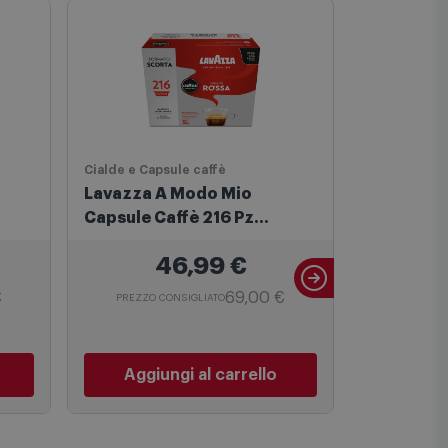
Informazioni sulla sicurezza
Cialde e Capsule caffè
Cialde e Cap
Lavazza A Modo Mio
Lavazza 
Capsule Caffè 216 Pz
Capsule C
Qualità Rossa
e Gusto
46,99
€
€
69,00 €
PREZZO CONSIGLIATO
PREZZO C