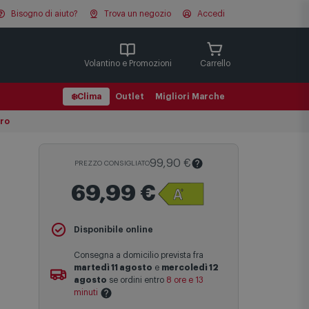
Bisogno di aiuto?
Trova un negozio
Accedi
Cerca
Volantino e Promozioni
Carrello
❄️
Clima
Outlet
Migliori Marche
ero
99,90 €
PREZZO CONSIGLIATO
69,99 €
Il
Prezzo Consigliato
è il prezzo di
Disponibile online
vendita suggerito al pubblico dal
produttore e viene mostrato al fine di
Consegna a domicilio prevista fra
fornire un confronto con il prezzo finale
martedì 11 agosto
e
mercoledì 12
di vendita anche in assenza di sconti.
agosto
se ordini entro
8 ore e 13
minuti
Maggiori informazioni