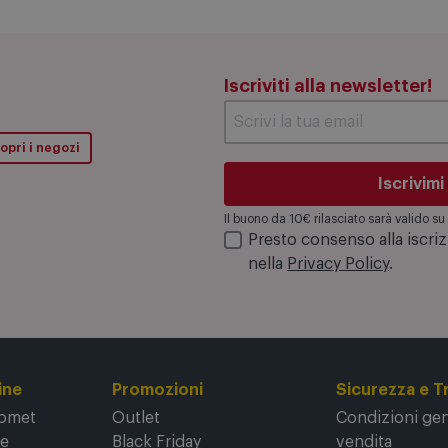
Iscriviti alla newsletter!
opri i negozi
Iscrivimi
Il buono da 10€ rilasciato sarà valido 
Presto consenso alla iscri
nella
Privacy Policy
.