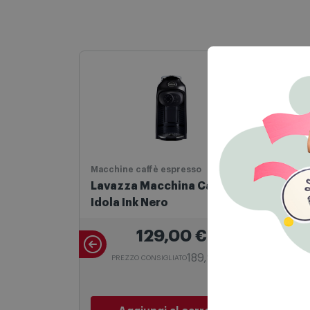
Aggiungi al carrello
Macchine caffè espresso
Macc
Lavazza Macchina Caffè
Phil
Idola Ink Nero
Sup
230
129,00
€