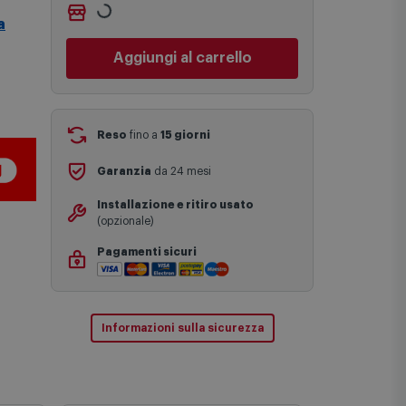
Non vuoi aspettare?
Le date previste per la consegna sono
a
Ordinalo online e
Ritiralo
una stima approssimativa basata sulle
gratuitamente
presso
Comet
statistiche di consegna in possesso di
Bologna via Michelino
-
disponibile
Comet.
da
oggi giovedì 6 agosto
I tempi di consegna effettivi potrebbero
Cambia negozio
variare in situazioni specifiche (ad
esempio consegne verso zone
Aggiungi al carrello
logisticamente complesse come isole e
regioni montane, consegna nei periodi
festivi e ricorrenze principali o in
circostanze eccezionali).
Si ricorda inoltre che i prodotti
Reso
fino a
15 giorni
acquistati in modalità di prenotazione
verranno spediti a partire dalla data di
Garanzia
da 24 mesi
uscita indicata nella pagina del
prodotto.
Installazione e ritiro usato
(opzionale)
Pagamenti sicuri