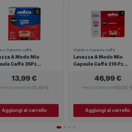
Scelti per te
e e Capsule caffè
Cialde e Capsule caffè
azza A Modo Mio
Lavazza A Modo Mio
sule Caffè 36Pz
Capsule Caffè 216 Pz
ma&Gusto
Passionale 8240
13,99
€
46,99
€
15,49 €
69,00 
PREZZO CONSIGLIATO
PREZZO CONSIGLIATO