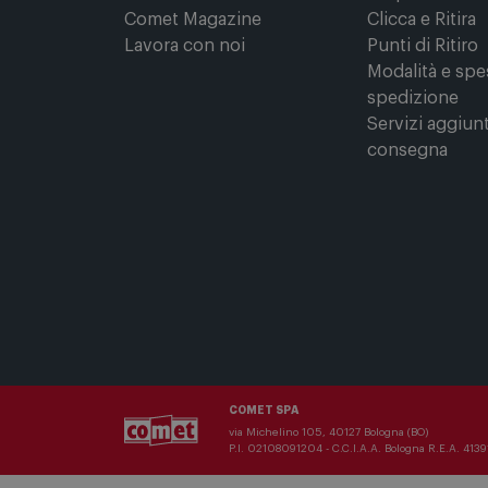
Per conoscerci meglio
Comprare onl
Il Gruppo Comet
Registrati su 
Punti di forza
Acquista Onli
Comet Magazine
Clicca e Ritira
Lavora con noi
Punti di Ritiro
Modalità e spe
spedizione
Servizi aggiunt
consegna