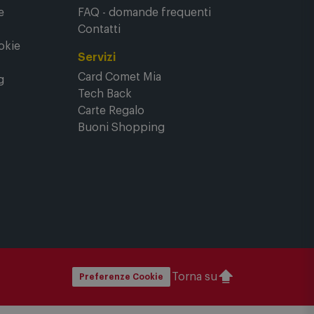
rasparenza
Bisogno di aiuto?
rali di
Segui il tuo ordine
Recessi e rimborsi
e
FAQ - domande frequenti
Contatti
okie
Servizi
Card Comet Mia
g
Tech Back
Carte Regalo
Buoni Shopping