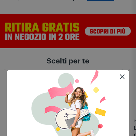
l'ordine.
Questo prodotto vale fino a
29 punti
Comet Mia
Scelti per te