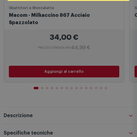
Sbattitori e Montalatte
S
Macom - Milkaccino 867 Acciaio
Spazzolato
34,00
€
44,99 €
PREZZO CONSIGLIATO
Aggiungi al carrello