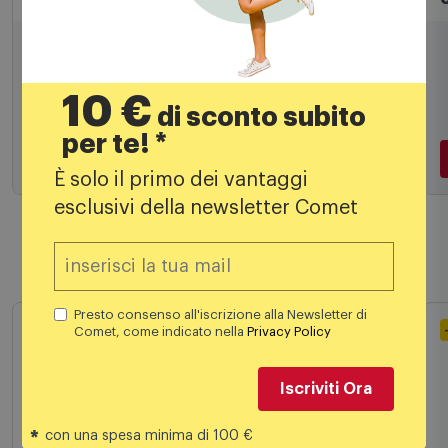
Accessori cucina
P
I CUCINIERI PALETTA FORATA AC/NYLON
10 €
di sconto subito
18,40
€
per te! *
È solo il primo dei vantaggi
esclusivi della newsletter Comet
Aggiungi al carrello
Presto consenso all'iscrizione alla Newsletter di
Comet, come indicato nella
Privacy Policy
Prodotti simili
Iscriviti Ora
Outlet
*
con una spesa minima di 100 €