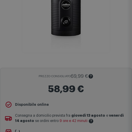
69,99 €
PREZZO CONSIGLIATO
58,99 €
Il
Prezzo Consigliato
è il prezzo di vendita suggerito al pubblico
Disponibile online
dal produttore e viene mostrato al fine di fornire un confronto con il
prezzo finale di vendita anche in assenza di sconti.
Consegna a domicilio prevista fra
giovedì 13 agosto
e
venerdì
14 agosto
se ordini entro
9 ore e 42 minuti
Maggiori informazioni
Non vuoi aspettare?