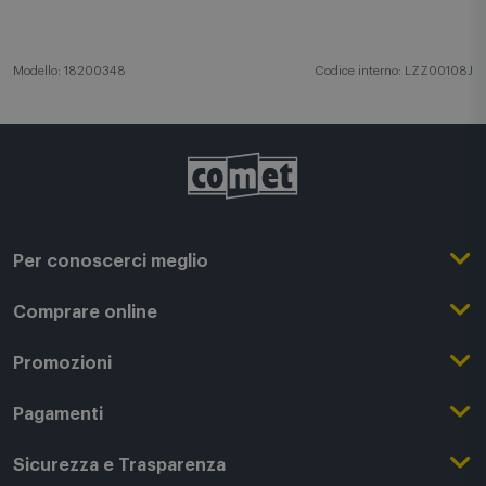
rendono adatto a ogni spazio. Incredibile facilità
d’uso: il tuo cappuccino quotidiano ti aspetta.
Modello: 18200348
Codice interno: LZZ00108J
Per conoscerci meglio
Il Gruppo Comet
Comprare online
Punti di forza
Registrati su Comet
Promozioni
Comet Magazine
Acquista Online