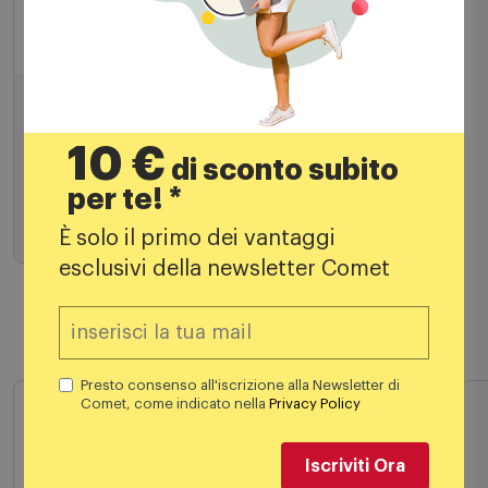
Videogiochi Nintendo
Nintendo Mario Kart 8 Deluxe Switch
59,90
€
10 €
di sconto subito
per te! *
È solo il primo dei vantaggi
Aggiungi al carrello
esclusivi della newsletter Comet
Prodotti simili
Presto consenso all'iscrizione alla Newsletter di
Comet, come indicato nella
Privacy Policy
Iscriviti Ora