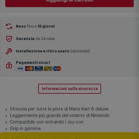
specifiche (ad esempio consegne verso zone logisticamente
Aggiungi al carrello
complesse come isole e regioni montane, consegna nei periodi
festivi e ricorrenze principali o in circostanze eccezionali).
Si ricorda inoltre che i prodotti acquistati in modalità di
prenotazione verranno spediti a partire dalla data di uscita indicata
nella pagina del prodotto.
Reso
fino a
15 giorni
Garanzia
da 24 mesi
Installazione e ritiro usato
(opzionale)
Pagamenti sicuri
Informazioni sulla sicurezza
Sfreccia per tutte le piste di Mario Kart 8 deluxe
Leggermente più grande del volante di Nintendo
Compatibile con entrambi i Joy-con
Grip in gomma