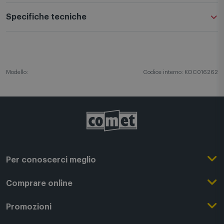
Descrizione
Specifiche tecniche
Modello:
Codice interno: KOC016262
Per conoscerci meglio
Il Gruppo Comet
Comprare online
Punti di forza
Registrati su Comet
Promozioni