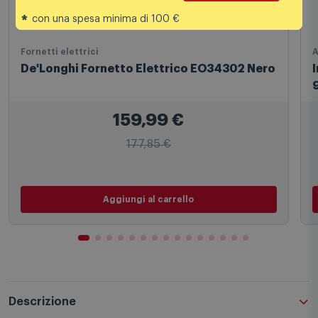
*
con una spesa minima di 100 €
Fornetti elettrici
A
De'Longhi Fornetto Elettrico EO34302 Nero
159,99
€
177,85 €
Aggiungi al carrello