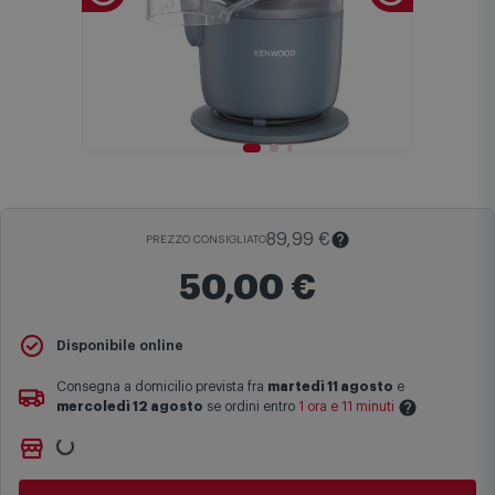
89,99 €
PREZZO CONSIGLIATO
50,00 €
Il
Prezzo Consigliato
è il prezzo di vendita suggerito al pubblico
Disponibile online
dal produttore e viene mostrato al fine di fornire un confronto con il
prezzo finale di vendita anche in assenza di sconti.
Consegna a domicilio prevista fra
martedì 11 agosto
e
mercoledì 12 agosto
se ordini entro
1 ora e 11 minuti
Maggiori informazioni
Ritiro gratuito presso
Comet Bologna via Michelino
-
non
Le date previste per la consegna sono una stima approssimativa
disponibile
basata sulle statistiche di consegna in possesso di Comet.
Cambia negozio