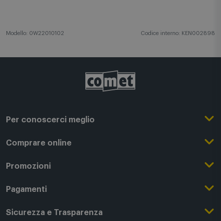
Modello: 0W22010102
Codice interno: KEN002898
Per conoscerci meglio
Il Gruppo Comet
Comprare online
Punti di forza
Registrati su Comet
Promozioni
Comet Magazine
Acquista Online
Outlet
Pagamenti
Lavora con noi
Clicca e Ritira