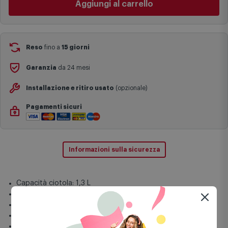
I tempi di consegna effettivi potrebbero variare in situazioni
specifiche (ad esempio consegne verso zone logisticamente
Aggiungi al carrello
complesse come isole e regioni montane, consegna nei periodi
festivi e ricorrenze principali o in circostanze eccezionali).
Si ricorda inoltre che i prodotti acquistati in modalità di
prenotazione verranno spediti a partire dalla data di uscita indicata
nella pagina del prodotto.
Reso
fino a
15 giorni
Garanzia
da 24 mesi
Installazione e ritiro usato
(opzionale)
Pagamenti sicuri
Informazioni sulla sicurezza
Capacità ciotola: 1,3 L
Colore del prodotto: Blu
Capacità di estrazione del succo: 0,75 L