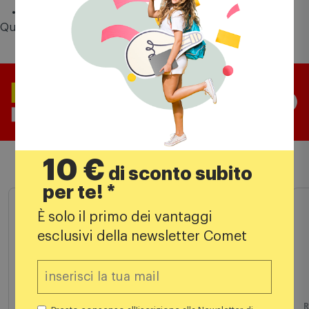
Materiale ciotola: Plastica, Materiale della scocca: Plastica
Potenza: 650 W
Larghezza: 239 mm, Altezza: 297 mm, Peso: 1,94 kg
Questo prodotto vale fino a
25 punti
Comet Mia
10 €
di sconto subito
Prodotti simili
per te! *
È solo il primo dei vantaggi
esclusivi della newsletter Comet