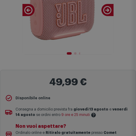
49,99 €
Disponibile online
Consegna a domicilio prevista fra
giovedì 13 agosto
e
venerdì
14 agosto
se ordini entro
9 ore e 25 minuti
Non vuoi aspettare?
Le date previste per la consegna sono una stima approssimativa
Ordinalo online e
Ritiralo gratuitamente
presso
Comet
basata sulle statistiche di consegna in possesso di Comet.