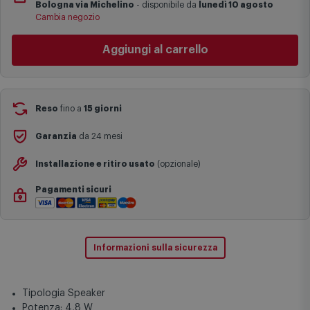
Bologna via Michelino
-
disponibile da
lunedì 10 agosto
I tempi di consegna effettivi potrebbero variare in situazioni
Cambia negozio
specifiche (ad esempio consegne verso zone logisticamente
complesse come isole e regioni montane, consegna nei periodi
Aggiungi al carrello
festivi e ricorrenze principali o in circostanze eccezionali).
Si ricorda inoltre che i prodotti acquistati in modalità di
prenotazione verranno spediti a partire dalla data di uscita indicata
nella pagina del prodotto.
Reso
fino a
15 giorni
Garanzia
da 24 mesi
Installazione e ritiro usato
(opzionale)
Pagamenti sicuri
Informazioni sulla sicurezza
Tipologia Speaker
Potenza: 4,8 W