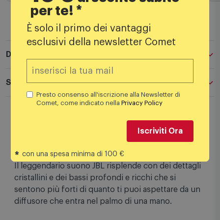
per te! *
È solo il primo dei vantaggi
esclusivi della newsletter Comet
Descrizione
Specifiche tecniche
Presto consenso all'iscrizione alla Newsletter di
Comet, come indicato nella
Privacy Policy
Pronto all’uso Grandi vibrazioni, in formato
tascabile. JBL Go 5 è caratterizzato da una potenza
Iscriviti Ora
audio notevole.
*
con una spesa minima di 100 €
Il leggendario suono JBL risplende con dei dettagli
cristallini e dei bassi profondi e ricchi che si
sentono più forti di quanto ti puoi aspettare da un
diffusore che entra nel palmo di una mano.