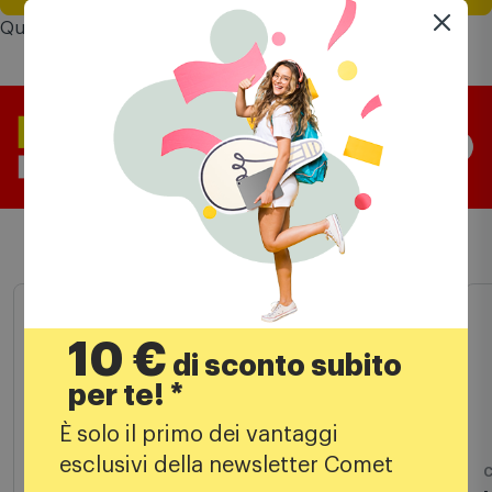
l'ordine.
Questo prodotto vale fino a
47 punti
Comet Mia
Prodotti simili
10 €
+ Spider Man 2 PS5
di sconto subito
per te! *
È solo il primo dei vantaggi
esclusivi della newsletter Comet