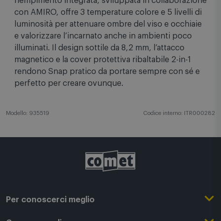
per un utilizzo intuitivo e immediato. La luce di
riempimento integrata, sviluppata in collaborazione
con AMIRO, offre 3 temperature colore e 5 livelli di
luminosità per attenuare ombre del viso e occhiaie
e valorizzare l’incarnato anche in ambienti poco
illuminati. Il design sottile da 8,2 mm, l’attacco
magnetico e la cover protettiva ribaltabile 2-in-1
rendono Snap pratico da portare sempre con sé e
perfetto per creare ovunque.
Modello: 935519
Codice interno: ITR000282
Per conoscerci meglio