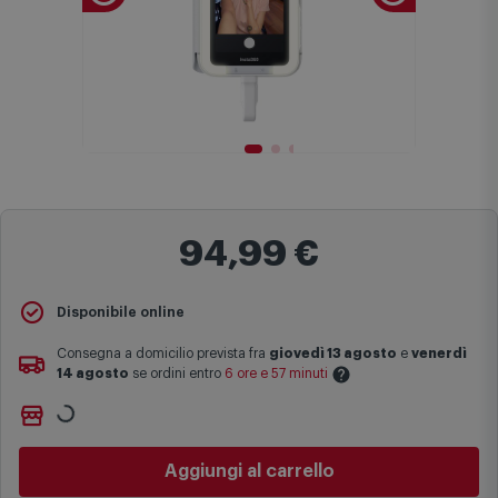
94,99 €
Disponibile online
Consegna a domicilio prevista fra
giovedì 13 agosto
e
venerdì
14 agosto
se ordini entro
6 ore e 57 minuti
Ritiro gratuito presso
Comet Bologna via Michelino
-
non
Le date previste per la consegna sono una stima approssimativa
disponibile
basata sulle statistiche di consegna in possesso di Comet.
Cambia negozio
I tempi di consegna effettivi potrebbero variare in situazioni
specifiche (ad esempio consegne verso zone logisticamente