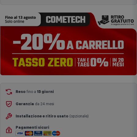
Aggiungi al carrello
complesse come isole e regioni montane, consegna nei periodi
festivi e ricorrenze principali o in circostanze eccezionali).
Si ricorda inoltre che i prodotti acquistati in modalità di
prenotazione verranno spediti a partire dalla data di uscita indicata
nella pagina del prodotto.
Reso
fino a
15 giorni
Garanzia
da 24 mesi
Installazione e ritiro usato
(opzionale)
Pagamenti sicuri