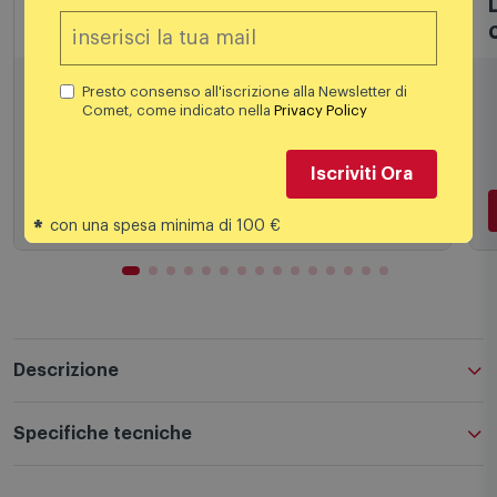
Console PS5 e PS4
C
Sony Console PlayStation 5 SLIM DISC 1TB
Presto consenso all'iscrizione alla Newsletter di
Comet, come indicato nella
Privacy Policy
649,00
€
Iscriviti Ora
*
con una spesa minima di 100 €
Aggiungi al carrello
Descrizione
Specifiche tecniche