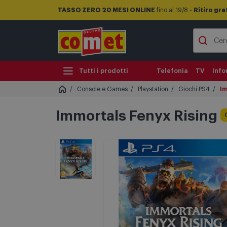
TASSO ZERO 20 MESI ONLINE
fino al 19/8 -
Ritiro gra
Tutti i prodotti
Telefonia
TV
Info
Console e Games
Playstation
Giochi PS4
Im
Immortals Fenyx Rising