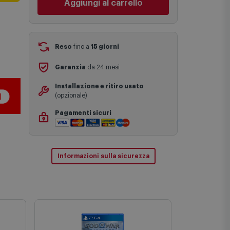
statistiche di consegna in possesso di
Comet.
Aggiungi al carrello
I tempi di consegna effettivi potrebbero
variare in situazioni specifiche (ad
esempio consegne verso zone
logisticamente complesse come isole e
regioni montane, consegna nei periodi
Reso
fino a
15 giorni
festivi e ricorrenze principali o in
circostanze eccezionali).
Garanzia
da 24 mesi
Si ricorda inoltre che i prodotti
acquistati in modalità di prenotazione
Installazione e ritiro usato
verranno spediti a partire dalla data di
(opzionale)
uscita indicata nella pagina del
prodotto.
Pagamenti sicuri
Informazioni sulla sicurezza
Outlet