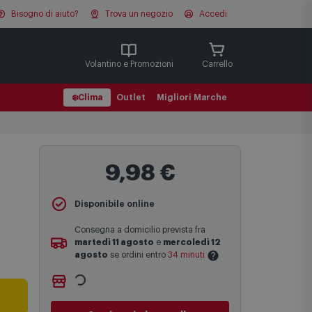
Bisogno di aiuto?
Trova un negozio
Accedi
Cerca
Volantino e Promozioni
Carrello
❄️
Clima
Outlet
Migliori Marche
9,98 €
Disponibile online
Consegna a domicilio prevista fra
martedì 11 agosto
e
mercoledì 12
agosto
se ordini entro
34 minuti
Ritiro gratuito presso
Comet Bologna
Le date previste per la consegna sono
via Michelino
-
non disponibile
una stima approssimativa basata sulle
Cambia negozio