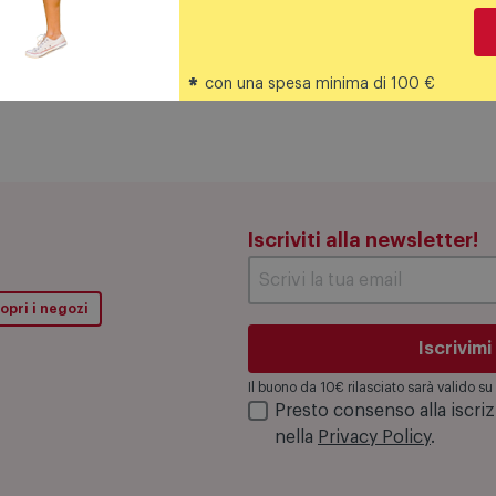
*
con una spesa minima di 100 €
Iscriviti alla newsletter!
opri i negozi
Iscrivimi
Il buono da 10€ rilasciato sarà valido 
Presto consenso alla iscri
nella
Privacy Policy
.