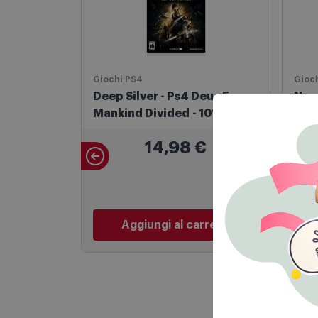
Giochi PS4
Gioc
Deep Silver - Ps4 Deus Ex:
Nam
Mankind Divided - 1014366
Xeno
14,98
€
Aggiungi al carrello