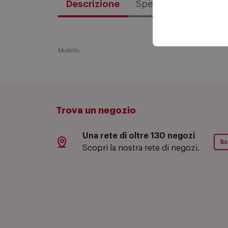
Descrizione
Specifiche tecniche
Modello:
Trova un negozio
Una rete di oltre 130 negozi
Sc
Scopri la nostra rete di negozi.