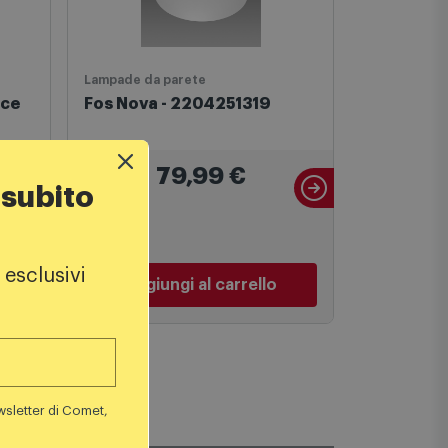
Lampade da parete
IDEAL LUX
uce
Fos Nova - 2204251319
Ideal Lux
da Parete
 subito
79,99
€
1
€
 esclusivi
Aggiungi al carrello
Aggiu
wsletter di Comet,