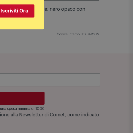
Iscriviti Ora
vetro soffiato. Finiture: nero opaco con
Codice interno: IDX04827V
su una spesa minima di 100€
zione alla Newsletter di Comet, come indicato