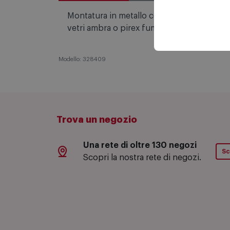
Descrizione
Montatura in metallo con struttura lineare 
vetri ambra o pirex fume' oppure ottone sa
Modello: 328409
Trova un negozio
Una rete di oltre 130 negozi
Sc
Scopri la nostra rete di negozi.