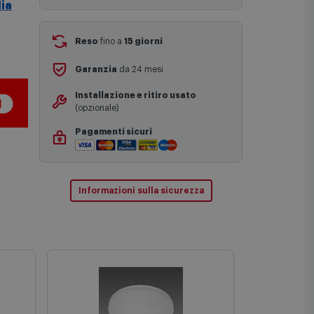
Aggiungi al carrello
ia
I tempi di consegna effettivi potrebbero
variare in situazioni specifiche (ad
esempio consegne verso zone
logisticamente complesse come isole e
regioni montane, consegna nei periodi
Reso
fino a
15 giorni
festivi e ricorrenze principali o in
circostanze eccezionali).
Garanzia
da 24 mesi
Si ricorda inoltre che i prodotti
acquistati in modalità di prenotazione
Installazione e ritiro usato
verranno spediti a partire dalla data di
(opzionale)
uscita indicata nella pagina del
prodotto.
Pagamenti sicuri
Informazioni sulla sicurezza
In Stock