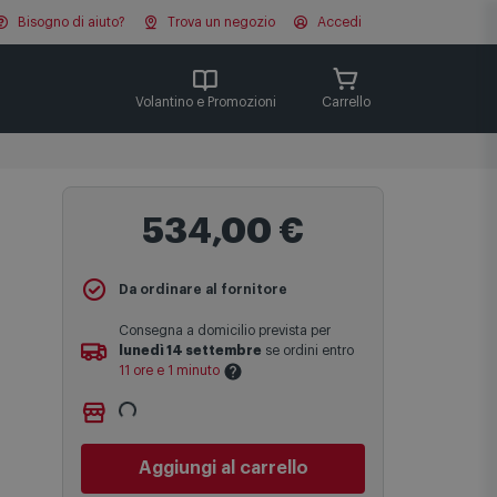
Bisogno di aiuto?
Trova un negozio
Accedi
Cerca
Volantino e Promozioni
Carrello
534,00 €
Da ordinare al fornitore
Consegna a domicilio prevista per
lunedì 14 settembre
se ordini entro
11 ore e 1 minuto
Ritiro gratuito presso
Comet Bologna
Le date previste per la consegna sono
via Michelino
-
non disponibile
una stima approssimativa basata sulle
Cambia negozio
statistiche di consegna in possesso di
Comet.