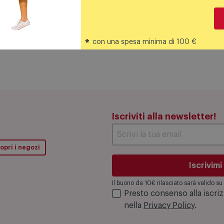
a sezione tonda o circolare a sezione quadrata. Diffusori in 
*
tinato con vetri bianchi acidati.
con una spesa minima di 100 €
Iscriviti alla newsletter!
opri i negozi
Iscrivimi
Il buono da 10€ rilasciato sarà valido 
Presto consenso alla iscri
nella
Privacy Policy
.