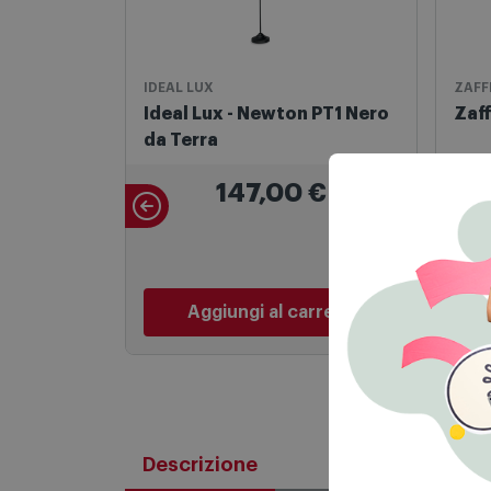
IDEAL LUX
ZAFF
Ideal Lux - Newton PT1 Nero
Zaff
da Terra
147,00
€
Aggiungi al carrello