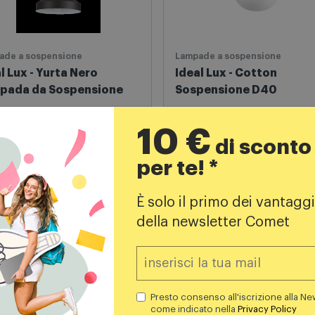
ade a sospensione
Lampade a sospensione
l Lux - Yurta Nero
Ideal Lux - Cotton
pada da Sospensione
Sospensione D40
97,99
€
244,00
€
10 €
di sconto
per te! *
Aggiungi al carrello
Aggiungi al carrello
È solo il primo dei vantaggi
della newsletter Comet
Presto consenso all'iscrizione alla Ne
come indicato nella
Privacy Policy