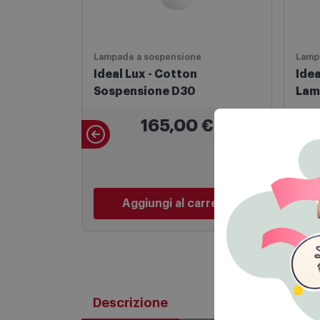
Lampade a sospensione
Lamp
Ideal Lux - Cotton
Idea
Sospensione D30
Lam
165,00
€
Aggiungi al carrello
Descrizione