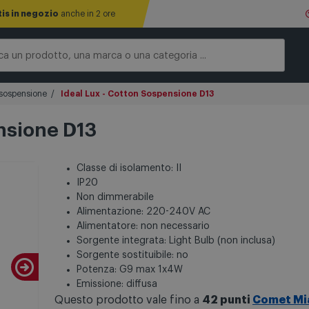
tis in negozio
anche in 2 ore
sospensione
Ideal Lux - Cotton Sospensione D13
nsione D13
Classe di isolamento: II
IP20
Non dimmerabile
Alimentazione: 220-240V AC
Alimentatore: non necessario
Sorgente integrata: Light Bulb (non inclusa)
Sorgente sostituibile: no
Potenza: G9 max 1x4W
Emissione: diffusa
Questo prodotto vale fino a
42 punti
Comet Mi