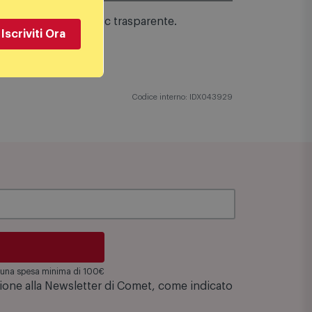
enza viti. Cavo in pvc trasparente.
Iscriviti Ora
Codice interno: IDX043929
su una spesa minima di 100€
zione alla Newsletter di Comet, come indicato