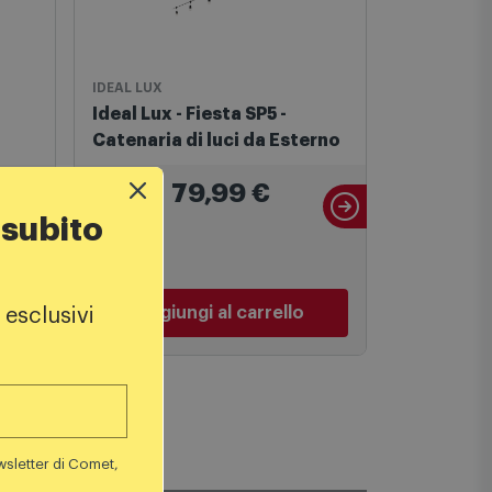
IDEAL LUX
Faretti
Ideal Lux - Fiesta SP5 -
Ideal Lux
Catenaria di luci da Esterno
Bianco Q
79,99
€
 subito
Aggiungi al carrello
Aggiu
 esclusivi
wsletter di Comet,