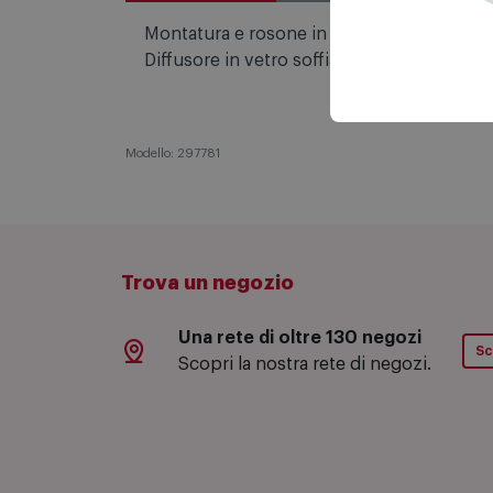
Montatura e rosone in metallo rifinito con
Diffusore in vetro soffiato bianco acidato.
Modello: 297781
Trova un negozio
Una rete di oltre 130 negozi
Sc
Scopri la nostra rete di negozi.