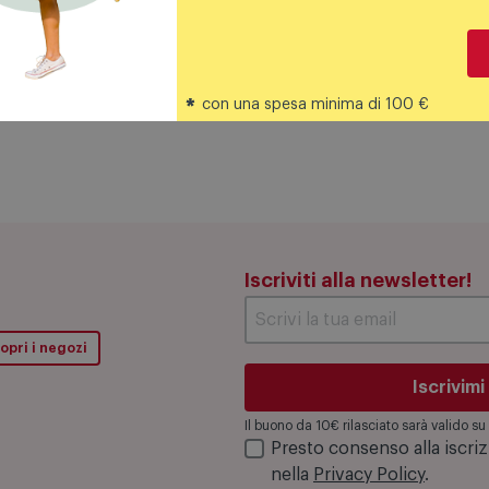
 vernice a polveri di colore bianco con chiusura magnetica s
*
con una spesa minima di 100 €
Iscriviti alla newsletter!
opri i negozi
Iscrivimi
Il buono da 10€ rilasciato sarà valido 
Presto consenso alla iscri
nella
Privacy Policy
.