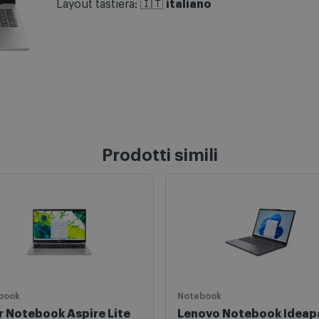
Layout tastiera: 🇮🇹
italiano
Prodotti simili
book
Notebook
r Notebook Aspire Lite
Lenovo Notebook Ideap