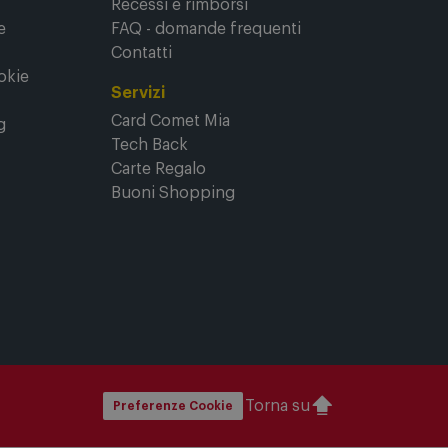
Recessi e rimborsi
e
FAQ - domande frequenti
Contatti
okie
Servizi
Card Comet Mia
g
Tech Back
Carte Regalo
Buoni Shopping
Torna su
Preferenze Cookie