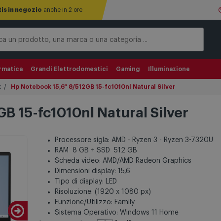
tis in negozio
anche in 2 ore
rmatica
Grandi Elettrodomestici
Gaming
Illuminazione
k
Hp Notebook 15,6" 8/512GB 15-fc1010nl Natural Silver
B 15-fc1010nl Natural Silver
Processore sigla: AMD - Ryzen 3 - Ryzen 3-7320U
RAM 8 GB + SSD 512 GB
Scheda video: AMD/AMD Radeon Graphics
Dimensioni display: 15,6
Tipo di display: LED
Risoluzione: (1920 x 1080 px)
Funzione/Utilizzo: Family
Sistema Operativo: Windows 11 Home