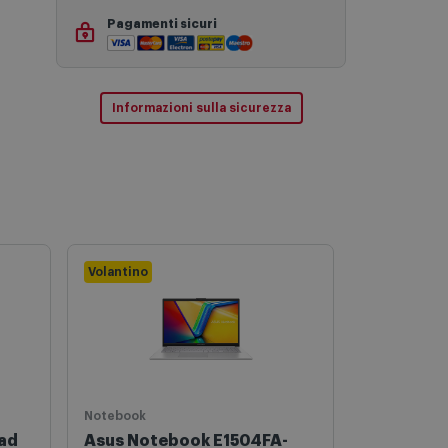
Pagamenti sicuri
Informazioni sulla sicurezza
Volantino
Notebook
Notebook
ad
Asus Notebook E1504FA-
Hp Notebo