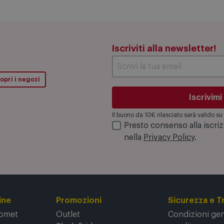
Iscriviti alla newsletter!
opri i negozi
Iscrivimi
Il buono da 10€ rilasciato sarà valido 
Presto consenso alla iscri
nella
Privacy Policy
.
ine
Promozioni
Sicurezza e T
Comet
Outlet
Condizioni gene