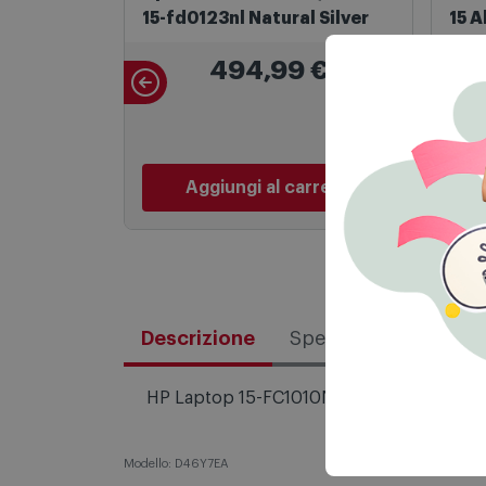
15-fd0123nl Natural Silver
494,99
€
Aggiungi al carrello
Descrizione
Specifiche tecniche
HP Laptop 15-FC1010NL, Windows 11 Home
Modello: D46Y7EA