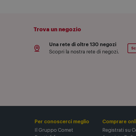
Trova un negozio
Una rete di oltre 130 negozi
Sc
Scopri la nostra rete di negozi.
Per conoscerci meglio
Comprare onl
Il Gruppo Comet
Registrati su 