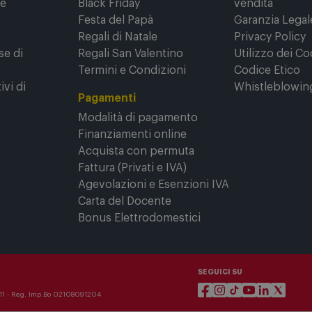
ne
Black Friday
vendita
Festa del Papà
Garanzia Legal
Regali di Natale
Privacy Policy
se di
Regali San Valentino
Utilizzo dei Co
Termini e Condizioni
Codice Etico
ivi di
Whistleblowin
Pagamenti
Modalità di pagamento
Finanziamenti online
Acquista con permuta
Fattura (Privati e IVA)
Agevolazioni e Esenzioni IVA
Carta del Docente
Bonus Elettrodomestici
SEGUICI SU
3911 - Reg. Imp.Bo 02108091204