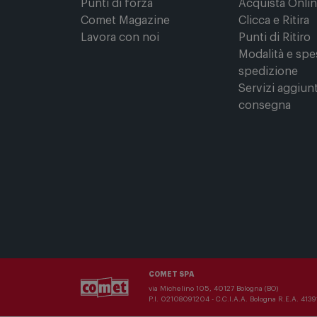
Punti di forza
Acquista Onli
Comet Magazine
Clicca e Ritira
Lavora con noi
Punti di Ritiro
Modalità e spe
spedizione
Servizi aggiunt
consegna
COMET SPA
via Michelino 105, 40127 Bologna (BO)
P.I. 02108091204 - C.C.I.A.A. Bologna R.E.A. 41