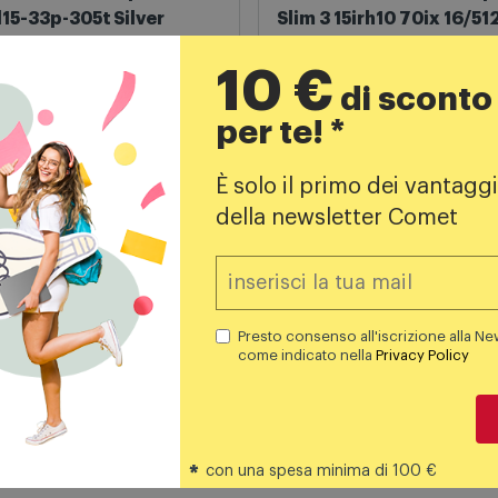
15 Al15-33p-305t Silver
Slim 3 15irh10 70ix 16/5
silver
499,00
€
649,00
€
10 €
di sconto
749,00 
PREZZO CONSIGLIATO
per te! *
È solo il primo dei vantaggi
Aggiungi al carrello
Aggiungi al carrello
della newsletter Comet
Presto consenso all'iscrizione alla Ne
come indicato nella
Privacy Policy
, 15.6", AMD Ryzen™ 3, 8GB RAM, 512GB SSD, FHD, Argento
*
con una spesa minima di 100 €