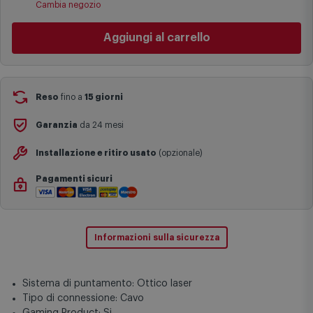
Cambia negozio
specifiche (ad esempio consegne verso zone logisticamente
complesse come isole e regioni montane, consegna nei periodi
Aggiungi al carrello
festivi e ricorrenze principali o in circostanze eccezionali).
Si ricorda inoltre che i prodotti acquistati in modalità di
prenotazione verranno spediti a partire dalla data di uscita indicata
nella pagina del prodotto.
Reso
fino a
15 giorni
Garanzia
da 24 mesi
Installazione e ritiro usato
(opzionale)
Pagamenti sicuri
Informazioni sulla sicurezza
Sistema di puntamento: Ottico laser
Tipo di connessione: Cavo
Gaming Product: Si