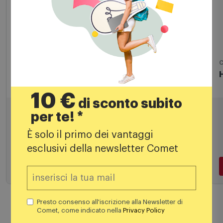
Mouse
C
Hp Mouse Wireless 3v0g9aa Nero
10 €
di sconto subito
11,99
€
per te! *
12,99 €
È solo il primo dei vantaggi
esclusivi della newsletter Comet
Aggiungi al carrello
Presto consenso all'iscrizione alla Newsletter di
Comet, come indicato nella
Privacy Policy