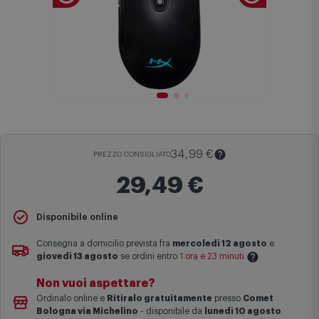
34,99 €
PREZZO CONSIGLIATO
29,49 €
Disponibile online
Il
Prezzo Consigliato
è il prezzo di vendita suggerito al pubblico
dal produttore e viene mostrato al fine di fornire un confronto con il
Consegna a domicilio prevista fra
mercoledì 12 agosto
e
prezzo finale di vendita anche in assenza di sconti.
giovedì 13 agosto
se ordini entro
1 ora e 23 minuti
Maggiori informazioni
Non vuoi aspettare?
Le date previste per la consegna sono una stima approssimativa
Ordinalo online e
Ritiralo gratuitamente
presso
Comet
basata sulle statistiche di consegna in possesso di Comet.
Bologna via Michelino
-
disponibile da
lunedì 10 agosto
I tempi di consegna effettivi potrebbero variare in situazioni