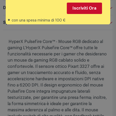
Descrizione
Iscriviti Ora
*
con una spesa minima di 100 €
Specifiche tecniche
HyperX Pulsefire Core™ - Mouse RGB dedicato al
gaming L’HyperX Pulsefire Core™ offre tutte le
funzionalità necessarie per i gamer che desiderano
un mouse da gaming RGB cablato solido e
confortevole. Il sensore ottico Pixart 3327 offre ai
gamer un tracciamento accurato e fluido, senza
accelerazione hardware e impostazioni DPI native
fino a 6200 DPI. Il design ergonomico del mouse
Pulsefire Core integra impugnature laterali
testurizzate, per garantire una presa ferma; inoltre,
la forma simmetrica è ideale per garantire la
massima aderenza al palmo e alle dita. Il mouse