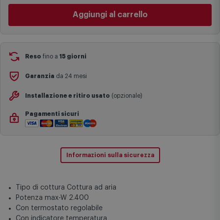
complesse come isole e regioni montane, consegna nei periodi
Aggiungi al carrello
festivi e ricorrenze principali o in circostanze eccezionali).
Si ricorda inoltre che i prodotti acquistati in modalità di
prenotazione verranno spediti a partire dalla data di uscita indicata
nella pagina del prodotto.
Reso
fino a
15 giorni
Garanzia
da 24 mesi
Installazione e ritiro usato
(opzionale)
Pagamenti sicuri
Informazioni sulla sicurezza
Tipo di cottura Cottura ad aria
Potenza max-W 2.400
Con termostato regolabile
Con indicatore temperatura