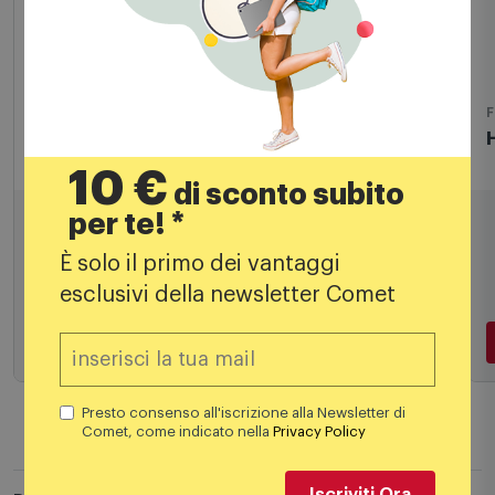
Friggitrici
F
Russell Hobbs Friggitrice ad Aria Satisfry
H
Air 9L 27680-56 Nero
10 €
di sconto subito
129,88
€
per te! *
È solo il primo dei vantaggi
esclusivi della newsletter Comet
Aggiungi al carrello
Presto consenso all'iscrizione alla Newsletter di
Comet, come indicato nella
Privacy Policy
Iscriviti Ora