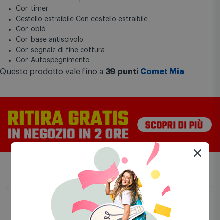
Con timer
Cestello estraibile Con cestello estraibile
Con oblò
Con base antiscivolo
Con segnale di fine cottura
Con Autospegnimento
Questo prodotto vale fino a
39 punti
Comet Mia
Prodotti simili
Outlet