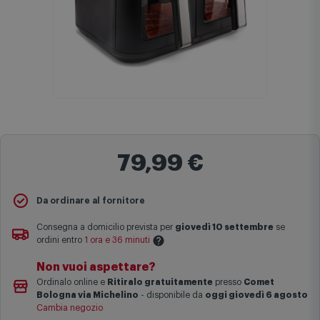
79,99 €
Da ordinare al fornitore
Consegna a domicilio prevista per
giovedì 10 settembre
se
ordini entro
1 ora e 36 minuti
Non vuoi aspettare?
Le date previste per la consegna sono una stima approssimativa
Ordinalo online e
Ritiralo gratuitamente
presso
Comet
basata sulle statistiche di consegna in possesso di Comet.
Bologna via Michelino
-
disponibile da
oggi giovedì 6 agosto
I tempi di consegna effettivi potrebbero variare in situazioni
Cambia negozio
specifiche (ad esempio consegne verso zone logisticamente