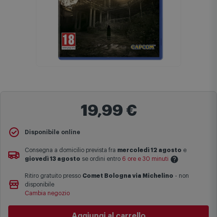
19,99 €
Disponibile online
Consegna a domicilio prevista fra
mercoledì 12 agosto
e
giovedì 13 agosto
se ordini entro
6 ore e 30 minuti
Ritiro gratuito presso
Comet Bologna via Michelino
-
non
Le date previste per la consegna sono una stima approssimativa
disponibile
basata sulle statistiche di consegna in possesso di Comet.
Cambia negozio
I tempi di consegna effettivi potrebbero variare in situazioni
specifiche (ad esempio consegne verso zone logisticamente
Aggiungi al carrello