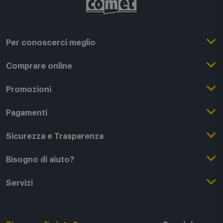
Per conoscerci meglio
Il Gruppo Comet
Comprare online
Punti di forza
Registrati su Comet
Promozioni
Comet Magazine
Acquista Online
Outlet
Pagamenti
Lavora con noi
Clicca e Ritira
Black Friday
Modalità di pagamento
Sicurezza e Trasparenza
Punti di Ritiro
Festa del Papà
Finanziamenti online
Condizioni generali di vendita
Bisogno di aiuto?
Modalità e spese di spedizione
Regali di Natale
Acquista con permuta
Garanzia Legale
Segui il tuo ordine
Servizi
Servizi aggiuntivi di consegna
Regali San Valentino
Fattura (Privati e IVA)
Privacy Policy
Recessi e rimborsi
Card Comet Mia
Termini e Condizioni
Agevolazioni e Esenzioni IVA
Utilizzo dei Cookie
FAQ - domande frequenti