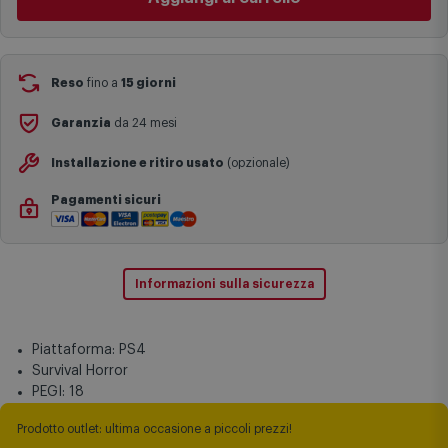
complesse come isole e regioni montane, consegna nei periodi
festivi e ricorrenze principali o in circostanze eccezionali).
Si ricorda inoltre che i prodotti acquistati in modalità di
prenotazione verranno spediti a partire dalla data di uscita indicata
nella pagina del prodotto.
Reso
fino a
15 giorni
Garanzia
da 24 mesi
Installazione e ritiro usato
(opzionale)
Pagamenti sicuri
Informazioni sulla sicurezza
Piattaforma: PS4
Survival Horror
PEGI: 18
Prodotto outlet: ultima occasione a piccoli prezzi!