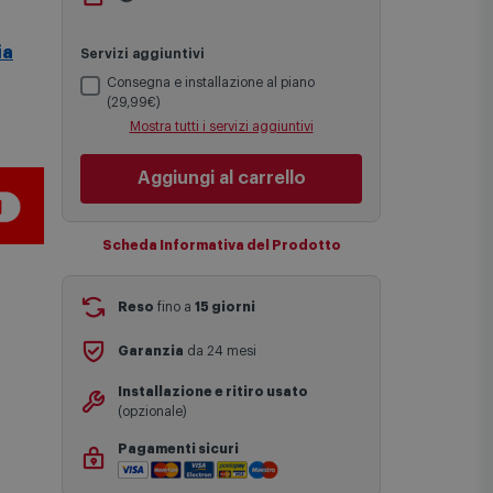
Le date previste per la consegna sono
via Michelino
-
non disponibile
una stima approssimativa basata sulle
Cambia negozio
statistiche di consegna in possesso di
ia
Comet.
Servizi aggiuntivi
I tempi di consegna effettivi potrebbero
variare in situazioni specifiche (ad
Consegna e installazione al piano
esempio consegne verso zone
(29,99€)
logisticamente complesse come isole e
Mostra tutti i servizi aggiuntivi
regioni montane, consegna nei periodi
festivi e ricorrenze principali o in
circostanze eccezionali).
Aggiungi al carrello
Si ricorda inoltre che i prodotti
acquistati in modalità di prenotazione
verranno spediti a partire dalla data di
Scheda Informativa del Prodotto
uscita indicata nella pagina del
prodotto.
Reso
fino a
15 giorni
Garanzia
da 24 mesi
Installazione e ritiro usato
(opzionale)
Pagamenti sicuri