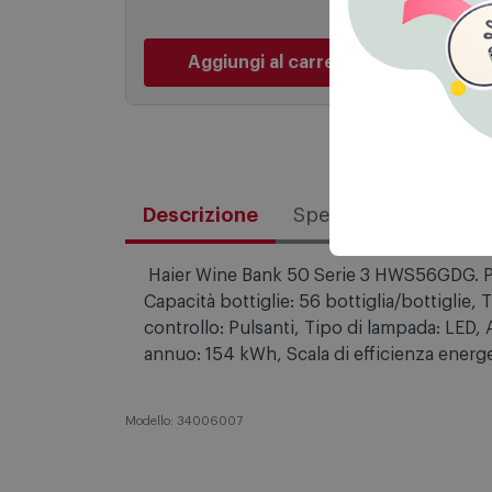
649,00 €
PREZZO CONSIGLIATO
Aggiungi al carrello
Descrizione
Specifiche tecniche
Haier Wine Bank 50 Serie 3 HWS56GDG. Posi
Capacità bottiglie: 56 bottiglia/bottiglie,
controllo: Pulsanti, Tipo di lampada: LED,
annuo: 154 kWh, Scala di efficienza ener
Modello: 34006007