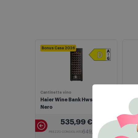
Bonus Casa 2026
Cantinette vino
Canti
Haier Wine Bank Hws58ggh1
Haie
Nero
com
535,99
€