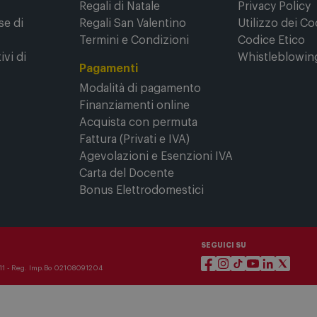
Festa del Papà
Garanzia Legal
Regali di Natale
Privacy Policy
se di
Regali San Valentino
Utilizzo dei Co
Termini e Condizioni
Codice Etico
ivi di
Whistleblowin
Pagamenti
Modalità di pagamento
Finanziamenti online
Acquista con permuta
Fattura (Privati e IVA)
Agevolazioni e Esenzioni IVA
Carta del Docente
Bonus Elettrodomestici
SEGUICI SU
3911 - Reg. Imp.Bo 02108091204