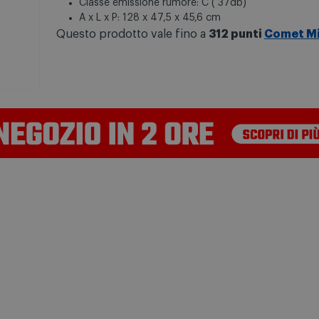
Classe emissione rumore: C ( 37db)
A x L x P: 128 x 47,5 x 45,6 cm
Questo prodotto vale fino a
312 punti
Comet M