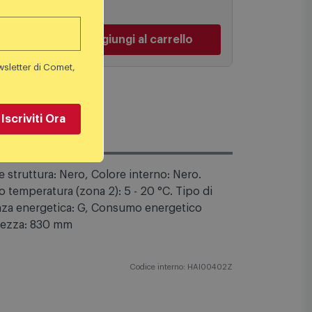
€
699,00 €
PREZZO CONSIGLIATO
PREZZO C
Aggiungi al carrello
Aggiu
wsletter di Comet,
Iscriviti Ora
struttura: Nero, Colore interno: Nero.
o temperatura (zona 2): 5 - 20 °C. Tipo di
ienza energetica: G, Consumo energetico
ltezza: 830 mm
Codice interno: HAI00402Z