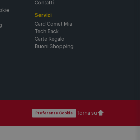
e
FAQ - domande frequenti
Contatti
okie
Servizi
Card Comet Mia
g
Tech Back
Carte Regalo
Buoni Shopping
Torna su
Preferenze Cookie