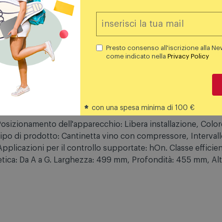
764,00 €
56,99 
PREZZO CONSIGLIATO
Aggiungi al carrello
Aggiungi al carrello
Presto consenso all'iscrizione alla Ne
come indicato nella
Privacy Policy
*
con una spesa minima di 100 €
zionamento dell'apparecchio: Libera installazione, Colore 
 Tipo di prodotto: Cantinetta vino con compressore, Intervall
 Applicazioni per il controllo supportate: hOn. Classe effic
getica: Da A a G. Larghezza: 499 mm, Profondità: 455 mm, A