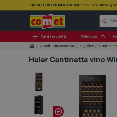
TASSO ZERO 20 MESI ONLINE
fino al 19/8 -
Ritiro gra
Tutti i prodotti
Telefonia
TV
Info
Grandi Elettrodomestici
Frigoriferi
Cantinette v
Haier Cantinetta vino W