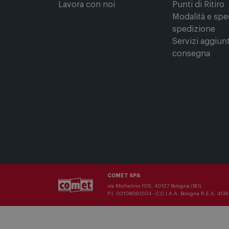
Comet Magazine
Clicca e Ritira
Lavora con noi
Punti di Ritiro
Modalità e spe
spedizione
Servizi aggiunt
consegna
COMET SPA
via Michelino 105, 40127 Bologna (BO)
P.I. 02108091204 - C.C.I.A.A. Bologna R.E.A. 41