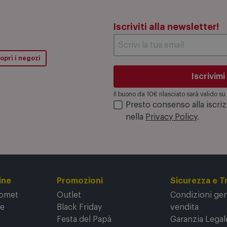
Iscriviti alla newsletter!
opri i negozi
Iscrivimi
Il buono da 10€ rilasciato sarà valido 
Presto consenso alla iscri
nella
Privacy Policy
.
ine
Promozioni
Sicurezza e T
Comet
Outlet
Condizioni gene
ne
Black Friday
vendita