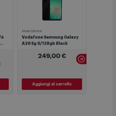
Smartphone
Macchine ca
fè
Vodafone Samsung Galaxy
De'Longh
A26 5g 6/128gb Black
Automatic
Rivelia E
249,00
€
5
€
PREZZO C
Aggiungi al carrello
Aggiu