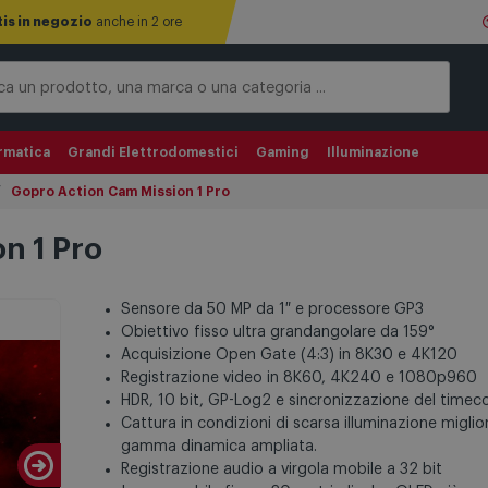
tis in negozio
anche in 2 ore
rmatica
Grandi Elettrodomestici
Gaming
Illuminazione
Gopro Action Cam Mission 1 Pro
n 1 Pro
Sensore da 50 MP da 1″ e processore GP3
Obiettivo fisso ultra grandangolare da 159°
Acquisizione Open Gate (4:3) in 8K30 e 4K120
Registrazione video in 8K60, 4K240 e 1080p960
HDR, 10 bit, GP-Log2 e sincronizzazione del timec
Cattura in condizioni di scarsa illuminazione miglio
gamma dinamica ampliata.
Registrazione audio a virgola mobile a 32 bit