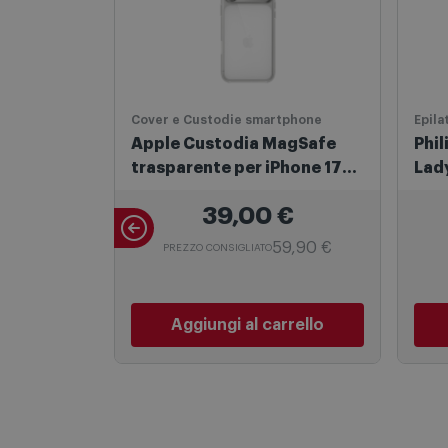
Cover e Custodie smartphone
Epila
Apple Custodia MagSafe
Phil
trasparente per iPhone 17
Lad
Pro Max Mgfw4zm/a
39,00
€
59,90 €
PREZZO CONSIGLIATO
Aggiungi al carrello