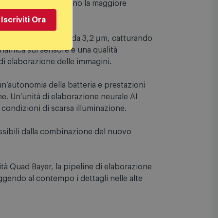
rica rapida garantiscono la maggiore
Iscriviti Ora
e pixel fusi massicci da 3,2 µm, catturando
inamica sul sensore e una qualità
di elaborazione delle immagini.
n’autonomia della batteria e prestazioni
ine. Un’unità di elaborazione neurale AI
 condizioni di scarsa illuminazione.
ssibili dalla combinazione del nuovo
ità Quad Bayer, la pipeline di elaborazione
ggendo al contempo i dettagli nelle alte