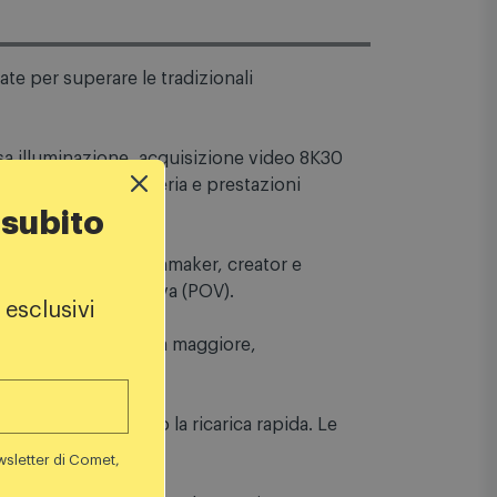
e per superare le tradizionali
arsa illuminazione, acquisizione video 8K30
 subito
utonomia della batteria e prestazioni
do, pensate per filmmaker, creator e
 esclusivi
riprese in soggettiva (POV).
ntiscono un’autonomia maggiore,
a né supporteranno la ricarica rapida. Le
wsletter di Comet,