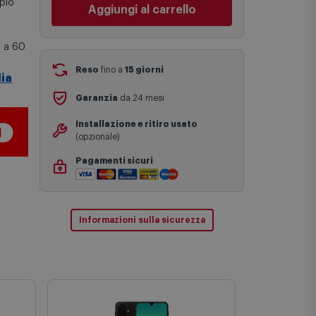
pio
statistiche di consegna in possesso di
Comet.
Aggiungi al carrello
I tempi di consegna effettivi potrebbero
o a 60
variare in situazioni specifiche (ad
esempio consegne verso zone
logisticamente complesse come isole e
ia
regioni montane, consegna nei periodi
Reso
fino a
15 giorni
festivi e ricorrenze principali o in
circostanze eccezionali).
Garanzia
da 24 mesi
Si ricorda inoltre che i prodotti
acquistati in modalità di prenotazione
Installazione e ritiro usato
verranno spediti a partire dalla data di
(opzionale)
uscita indicata nella pagina del
prodotto.
Pagamenti sicuri
Informazioni sulla sicurezza