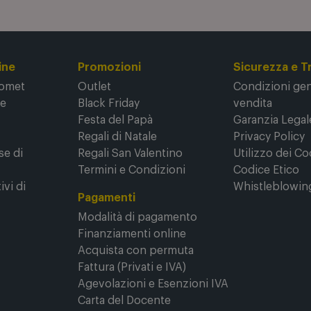
nella
Privacy Policy
.
ine
Promozioni
Sicurezza e T
Comet
Outlet
Condizioni gene
ne
Black Friday
vendita
Festa del Papà
Garanzia Legal
Regali di Natale
Privacy Policy
se di
Regali San Valentino
Utilizzo dei Co
Termini e Condizioni
Codice Etico
ivi di
Whistleblowin
Pagamenti
Modalità di pagamento
Finanziamenti online
Acquista con permuta
Fattura (Privati e IVA)
Agevolazioni e Esenzioni IVA