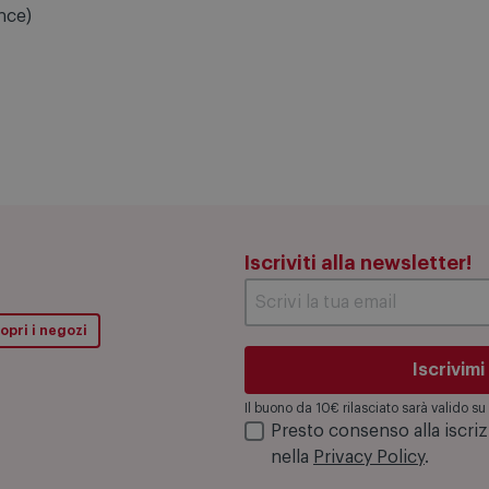
ludono:
nce)
Iscriviti alla newsletter!
opri i negozi
Iscrivimi
Il buono da 10€ rilasciato sarà valido 
Presto consenso alla iscri