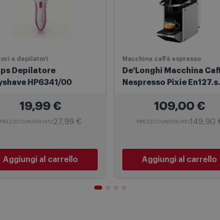
-20% A CARRELLO
tori e depilatori
Macchine caffè espresso
ips Depilatore
De'Longhi Macchina Caf
yshave HP6341/00
Nespresso Pixie En127.s
Silver
19,99
€
109,00
€
27,99 €
149,90 
PREZZO CONSIGLIATO
PREZZO CONSIGLIATO
Aggiungi al carrello
Aggiungi al carrello