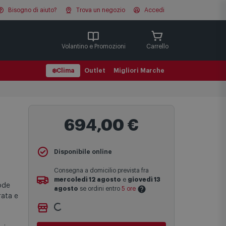
Bisogno di aiuto?
Trova un negozio
Accedi
Cerca
Volantino e Promozioni
Carrello
❄️
Clima
Outlet
Migliori Marche
694,00 €
Disponibile online
Consegna a domicilio prevista fra
mercoledì 12 agosto
e
giovedì 13
ode
agosto
se ordini entro
5 ore
rata e
Ritiro gratuito presso
Comet Bologna
Le date previste per la consegna sono
via Michelino
-
non disponibile
una stima approssimativa basata sulle
Cambia negozio